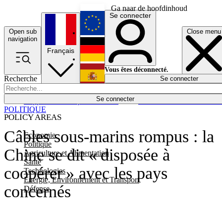
Ga naar de hoofdinhoud
Se connecter
Open sub
Close menu
English
navigation
Français
Deutsch
Vous êtes déconnecté.
Recherche
Se connecter
Español
Lumières éteintes
Se connecter
Rapporteur
Politique
Économie
Newsletters
Evénements
Em
POLITIQUE
POLICY AREAS
Câbles sous-marins rompus : la
Economie
Politique
Chine se dit « disposée à
Agriculture et Alimentation
Santé
coopérer » avec les pays
Technologies
Energie, Environnement et Transport
concernés
Défense