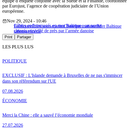
équipe d’enquête conjointe avec la Suède et la Finlande, coordonnée
par Eurojust, l’agence de coopération judiciaire de l’Union
européenne.
Nov 29, 2024 - 10:46
Câbles endommagés en mer Baltique : un navire
Politique
câbles sous-marins
Chine
International
Mer Baltique
chinois surveillé de près par l’armée danoise
sabotage
Suède
Print
Partager
LES PLUS LUS
POLITIQUE
EXCLUSIF : L'Islande demande à Bruxelles de ne pas s'immiscer
dans son référendum sur l'UE
07.08.2026
ÉCONOMIE
Merci la Chine : elle a sauvé l’économie mondiale
27.07.2026