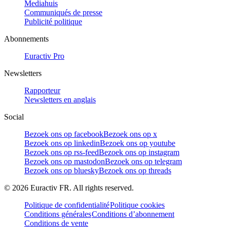
Mediahuis
Communiqués de presse
Publicité politique
Abonnements
Euractiv Pro
Newsletters
Rapporteur
Newsletters en anglais
Social
Bezoek ons op facebook
Bezoek ons op x
Bezoek ons op linkedin
Bezoek ons op youtube
Bezoek ons op rss-feed
Bezoek ons op instagram
Bezoek ons op mastodon
Bezoek ons op telegram
Bezoek ons op bluesky
Bezoek ons op threads
©
2026
Euractiv FR. All rights reserved.
Politique de confidentialité
Politique cookies
Conditions générales
Conditions d’abonnement
Conditions de vente