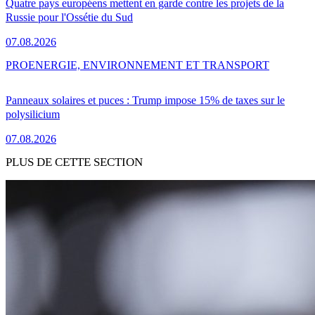
Quatre pays européens mettent en garde contre les projets de la
Russie pour l'Ossétie du Sud
07.08.2026
PRO
ENERGIE, ENVIRONNEMENT ET TRANSPORT
Panneaux solaires et puces : Trump impose 15% de taxes sur le
polysilicium
07.08.2026
PLUS DE CETTE SECTION