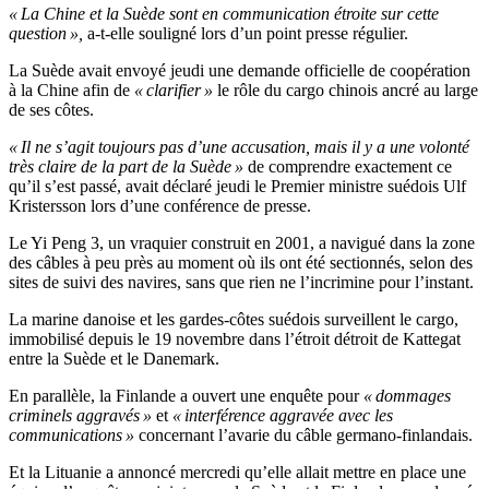
« La Chine et la Suède sont en communication étroite sur cette
question »,
a-t-elle souligné lors d’un point presse régulier.
La Suède avait envoyé jeudi une demande officielle de coopération
à la Chine afin de
« clarifier »
le rôle du cargo chinois ancré au large
de ses côtes.
« Il ne s’agit toujours pas d’une accusation, mais il y a une volonté
très claire de la part de la Suède »
de comprendre exactement ce
qu’il s’est passé, avait déclaré jeudi le Premier ministre suédois Ulf
Kristersson lors d’une conférence de presse.
Le Yi Peng 3, un vraquier construit en 2001, a navigué dans la zone
des câbles à peu près au moment où ils ont été sectionnés, selon des
sites de suivi des navires, sans que rien ne l’incrimine pour l’instant.
La marine danoise et les gardes-côtes suédois surveillent le cargo,
immobilisé depuis le 19 novembre dans l’étroit détroit de Kattegat
entre la Suède et le Danemark.
En parallèle, la Finlande a ouvert une enquête pour
« dommages
criminels aggravés »
et
« interférence aggravée avec les
communications »
concernant l’avarie du câble germano-finlandais.
Et la Lituanie a annoncé mercredi qu’elle allait mettre en place une