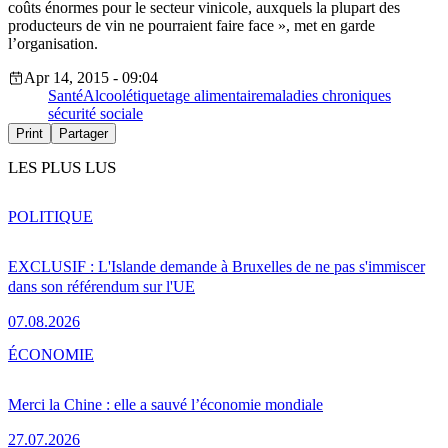
coûts énormes pour le secteur vinicole, auxquels la plupart des
producteurs de vin ne pourraient faire face », met en garde
l’organisation.
Apr 14, 2015 - 09:04
Santé
Alcool
étiquetage alimentaire
maladies chroniques
sécurité sociale
Print
Partager
LES PLUS LUS
POLITIQUE
EXCLUSIF : L'Islande demande à Bruxelles de ne pas s'immiscer
dans son référendum sur l'UE
07.08.2026
ÉCONOMIE
Merci la Chine : elle a sauvé l’économie mondiale
27.07.2026