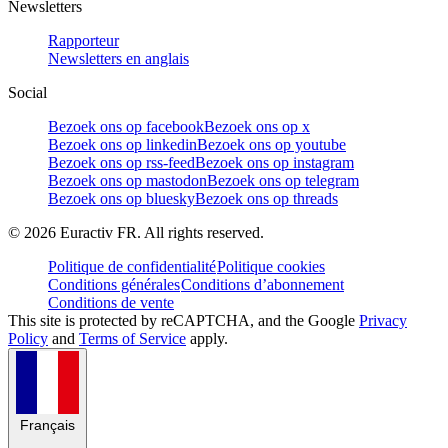
Newsletters
Rapporteur
Newsletters en anglais
Social
Bezoek ons op facebook
Bezoek ons op x
Bezoek ons op linkedin
Bezoek ons op youtube
Bezoek ons op rss-feed
Bezoek ons op instagram
Bezoek ons op mastodon
Bezoek ons op telegram
Bezoek ons op bluesky
Bezoek ons op threads
©
2026
Euractiv FR. All rights reserved.
Politique de confidentialité
Politique cookies
Conditions générales
Conditions d’abonnement
Conditions de vente
This site is protected by reCAPTCHA, and the Google
Privacy
Policy
and
Terms of Service
apply.
Français