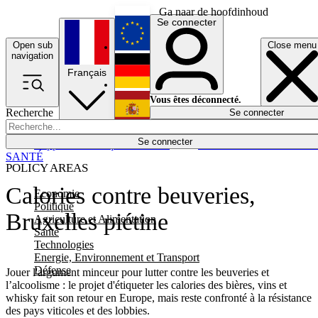
Ga naar de hoofdinhoud
Se connecter
Open sub
Close menu
English
navigation
Français
Deutsch
Vous êtes déconnecté.
Recherche
Se connecter
Español
Lumières éteintes
Se connecter
Rapporteur
Politique
Économie
Newsletters
Evénements
Em
SANTÉ
POLICY AREAS
Calories contre beuveries,
Economie
Politique
Bruxelles piétine
Agriculture et Alimentation
Santé
Technologies
Energie, Environnement et Transport
Défense
Jouer l'argument minceur pour lutter contre les beuveries et
l’alcoolisme : le projet d'étiqueter les calories des bières, vins et
whisky fait son retour en Europe, mais reste confronté à la résistance
des pays viticoles et des lobbies.