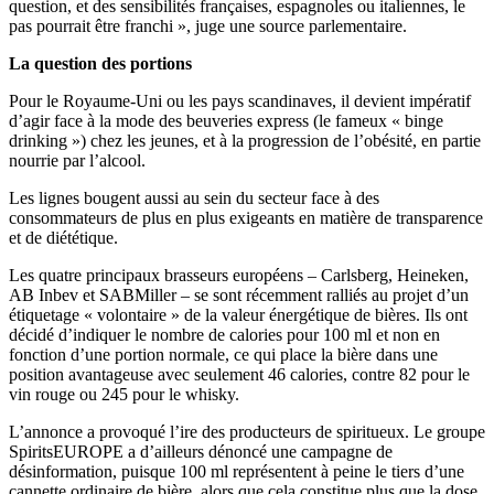
question, et des sensibilités françaises, espagnoles ou italiennes, le
pas pourrait être franchi », juge une source parlementaire.
La question des portions
Pour le Royaume-Uni ou les pays scandinaves, il devient impératif
d’agir face à la mode des beuveries express (le fameux « binge
drinking ») chez les jeunes, et à la progression de l’obésité, en partie
nourrie par l’alcool.
Les lignes bougent aussi au sein du secteur face à des
consommateurs de plus en plus exigeants en matière de transparence
et de diététique.
Les quatre principaux brasseurs européens – Carlsberg, Heineken,
AB Inbev et SABMiller – se sont récemment ralliés au projet d’un
étiquetage « volontaire » de la valeur énergétique de bières. Ils ont
décidé d’indiquer le nombre de calories pour 100 ml et non en
fonction d’une portion normale, ce qui place la bière dans une
position avantageuse avec seulement 46 calories, contre 82 pour le
vin rouge ou 245 pour le whisky.
L’annonce a provoqué l’ire des producteurs de spiritueux. Le groupe
SpiritsEUROPE a d’ailleurs dénoncé une campagne de
désinformation, puisque 100 ml représentent à peine le tiers d’une
cannette ordinaire de bière, alors que cela constitue plus que la dose