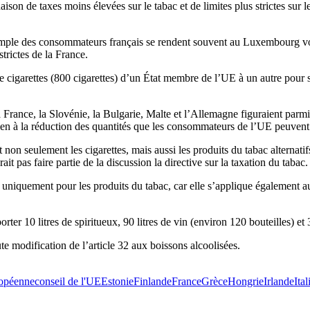
n de taxes moins élevées sur le tabac et de limites plus strictes sur 
 exemple des consommateurs français se rendent souvent au Luxembourg voi
strictes de la France.
e cigarettes (800 cigarettes) d’un État membre de l’UE à un autre pour s
la France, la Slovénie, la Bulgarie, Malte et l’Allemagne figuraient parmi
ien à la réduction des quantités que les consommateurs de l’UE peuvent
 non seulement les cigarettes, mais aussi les produits du tabac alternat
it pas faire partie de la discussion la directive sur la taxation du tabac.
e uniquement pour les produits du tabac, car elle s’applique également a
orter 10 litres de spiritueux, 90 litres de vin (environ 120 bouteilles) e
e modification de l’article 32 aux boissons alcoolisées.
opéenne
conseil de l'UE
Estonie
Finlande
France
Grèce
Hongrie
Irlande
Ital