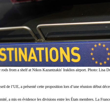
rods from a shelf at Nikos Kazantzakis' Iraklios airport. Photo: Lisa D
eil de l’UE, a présenté cette proposition lors d’une réunion début déc
animité, a mis en évidence les divisions entre les États membres. La Franc