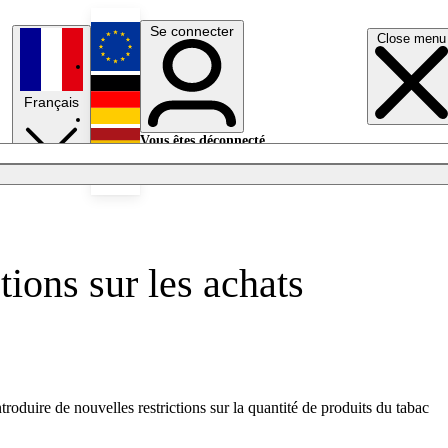
Se connecter
Close menu
English
Français
Deutsch
Vous êtes déconnecté.
Se connecter
Español
Lumières éteintes
tions sur les achats
oduire de nouvelles restrictions sur la quantité de produits du tabac