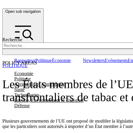
Open sub navigation
Recherche
Rapporteur
Politique
Économie
Newsletters
Evénements
Em
POLICY AREAS
POLITIQUE
Economie
Politique
Les États membres de l’UE v
Agriculture et Alimentation
Santé
transfrontaliers de tabac et
Technologies
Energie, Environnement et Transport
Défense
Plusieurs gouvernements de l’UE ont proposé de modifier la législatio
que les particuliers sont autorisés à importer d’un État membre à l’autr