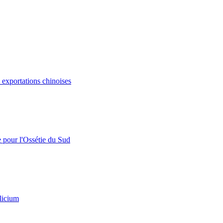
s exportations chinoises
e pour l'Ossétie du Sud
licium