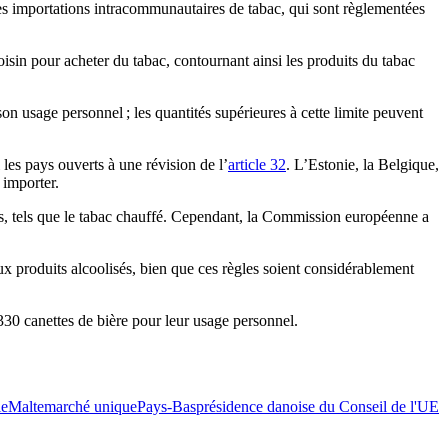
les importations intracommunautaires de tabac, qui sont règlementées
sin pour acheter du tabac, contournant ainsi les produits du tabac
on usage personnel ; les quantités supérieures à cette limite peuvent
 les pays ouverts à une révision de l’
article 32
. L’Estonie, la Belgique,
 importer.
ifs, tels que le tabac chauffé. Cependant, la Commission européenne a
ux produits alcoolisés, bien que ces règles soient considérablement
t 330 canettes de bière pour leur usage personnel.
ie
Malte
marché unique
Pays-Bas
présidence danoise du Conseil de l'UE