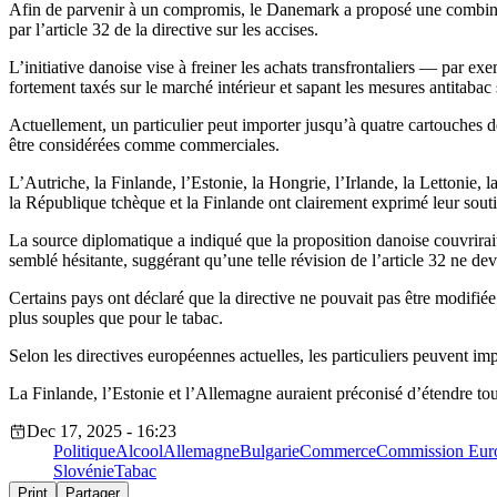
Afin de parvenir à un compromis, le Danemark a proposé une combinaiso
par l’article 32 de la directive sur les accises.
L’initiative danoise vise à freiner les achats transfrontaliers — par
fortement taxés sur le marché intérieur et sapant les mesures antitabac 
Actuellement, un particulier peut importer jusqu’à quatre cartouches d
être considérées comme commerciales.
L’Autriche, la Finlande, l’Estonie, la Hongrie, l’Irlande, la Lettonie, 
la République tchèque et la Finlande ont clairement exprimé leur sout
La source diplomatique a indiqué que la proposition danoise couvrirait
semblé hésitante, suggérant qu’une telle révision de l’article 32 ne devra
Certains pays ont déclaré que la directive ne pouvait pas être modifié
plus souples que pour le tabac.
Selon les directives européennes actuelles, les particuliers peuvent imp
La Finlande, l’Estonie et l’Allemagne auraient préconisé d’étendre tout
Dec 17, 2025 - 16:23
Politique
Alcool
Allemagne
Bulgarie
Commerce
Commission Eur
Slovénie
Tabac
Print
Partager