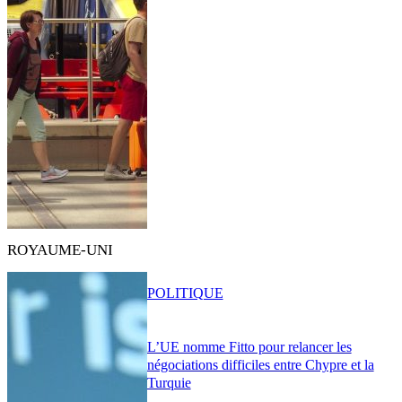
ROYAUME-UNI
POLITIQUE
L’UE nomme Fitto pour relancer les
négociations difficiles entre Chypre et la
Turquie