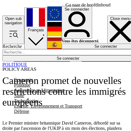
Ga naar de hoofdinhoud
Se connecter
Open sub
Close menu
English
navigation
Français
Deutsch
Vous êtes déconnecté.
Recherche
Se connecter
Español
Lumières éteintes
Se connecter
Rapporteur
Politique
Économie
Newsletters
Evénements
Em
POLITIQUE
POLICY AREAS
Cameron promet de nouvelles
Economie
Politique
restrictions contre les immigrés
Agriculture et Alimentation
Santé
européens
Technologies
Energie, Environnement et Transport
Défense
Le Premier ministre britannique David Cameron, débordé sur sa
droite par l'ascension de l'UKIP à six mois des élections, plaidera