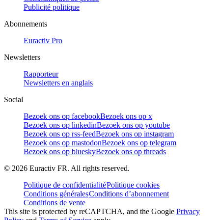
Publicité politique
Abonnements
Euractiv Pro
Newsletters
Rapporteur
Newsletters en anglais
Social
Bezoek ons op facebook
Bezoek ons op x
Bezoek ons op linkedin
Bezoek ons op youtube
Bezoek ons op rss-feed
Bezoek ons op instagram
Bezoek ons op mastodon
Bezoek ons op telegram
Bezoek ons op bluesky
Bezoek ons op threads
©
2026
Euractiv FR. All rights reserved.
Politique de confidentialité
Politique cookies
Conditions générales
Conditions d’abonnement
Conditions de vente
This site is protected by reCAPTCHA, and the Google
Privacy