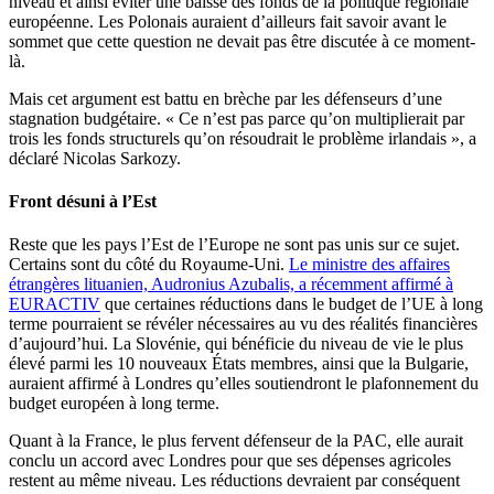
niveau et ainsi éviter une baisse des fonds de la politique régionale
européenne. Les Polonais auraient d’ailleurs fait savoir avant le
sommet que cette question ne devait pas être discutée à ce moment-
là.
Mais cet argument est battu en brèche par les défenseurs d’une
stagnation budgétaire. « Ce n’est pas parce qu’on multiplierait par
trois les fonds structurels qu’on résoudrait le problème irlandais », a
déclaré Nicolas Sarkozy.
Front désuni à l’Est
Reste que les pays l’Est de l’Europe ne sont pas unis sur ce sujet.
Certains sont du côté du Royaume-Uni.
Le ministre des affaires
étrangères lituanien, Audronius Azubalis, a récemment affirmé à
EURACTIV
que certaines réductions dans le budget de l’UE à long
terme pourraient se révéler nécessaires au vu des réalités financières
d’aujourd’hui. La Slovénie, qui bénéficie du niveau de vie le plus
élevé parmi les 10 nouveaux États membres, ainsi que la Bulgarie,
auraient affirmé à Londres qu’elles soutiendront le plafonnement du
budget européen à long terme.
Quant à la France, le plus fervent défenseur de la PAC, elle aurait
conclu un accord avec Londres pour que ses dépenses agricoles
restent au même niveau. Les réductions devraient par conséquent