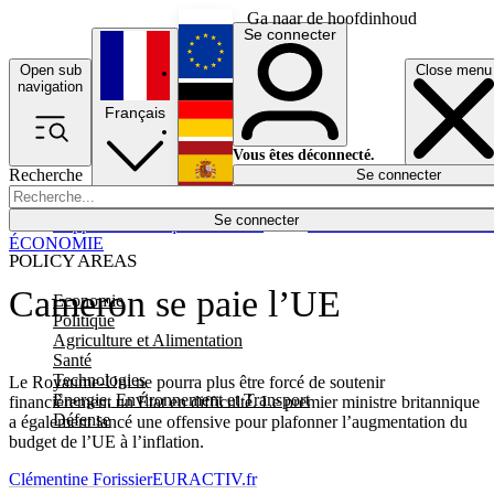
Ga naar de hoofdinhoud
Se connecter
Open sub
Close menu
English
navigation
Français
Deutsch
Vous êtes déconnecté.
Recherche
Se connecter
Español
Lumières éteintes
Se connecter
Rapporteur
Politique
Économie
Newsletters
Evénements
Em
ÉCONOMIE
POLICY AREAS
Cameron se paie l’UE
Economie
Politique
Agriculture et Alimentation
Santé
Technologies
Le Royaume-Uni ne pourra plus être forcé de soutenir
Energie, Environnement et Transport
financièrement un État en difficulté. Le premier ministre britannique
Défense
a également lancé une offensive pour plafonner l’augmentation du
budget de l’UE à l’inflation.
Clémentine Forissier
EURACTIV.fr