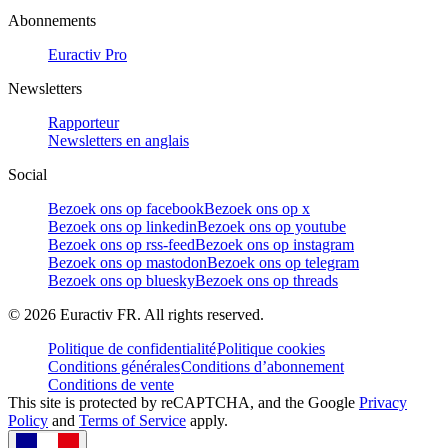
Abonnements
Euractiv Pro
Newsletters
Rapporteur
Newsletters en anglais
Social
Bezoek ons op facebook
Bezoek ons op x
Bezoek ons op linkedin
Bezoek ons op youtube
Bezoek ons op rss-feed
Bezoek ons op instagram
Bezoek ons op mastodon
Bezoek ons op telegram
Bezoek ons op bluesky
Bezoek ons op threads
©
2026
Euractiv FR. All rights reserved.
Politique de confidentialité
Politique cookies
Conditions générales
Conditions d’abonnement
Conditions de vente
This site is protected by reCAPTCHA, and the Google
Privacy
Policy
and
Terms of Service
apply.