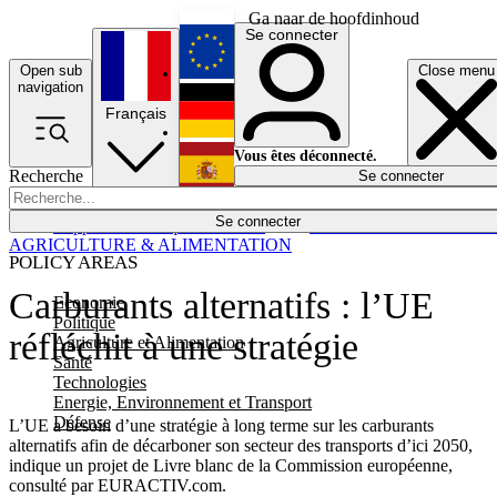
Ga naar de hoofdinhoud
Se connecter
Open sub
Close menu
English
navigation
Français
Deutsch
Vous êtes déconnecté.
Recherche
Se connecter
Español
Lumières éteintes
Se connecter
Rapporteur
Politique
Économie
Newsletters
Evénements
Em
AGRICULTURE & ALIMENTATION
POLICY AREAS
Carburants alternatifs : l’UE
Economie
Politique
réfléchit à une stratégie
Agriculture et Alimentation
Santé
Technologies
Energie, Environnement et Transport
Défense
L’UE a besoin d’une stratégie à long terme sur les carburants
alternatifs afin de décarboner son secteur des transports d’ici 2050,
indique un projet de Livre blanc de la Commission européenne,
consulté par EURACTIV.com.