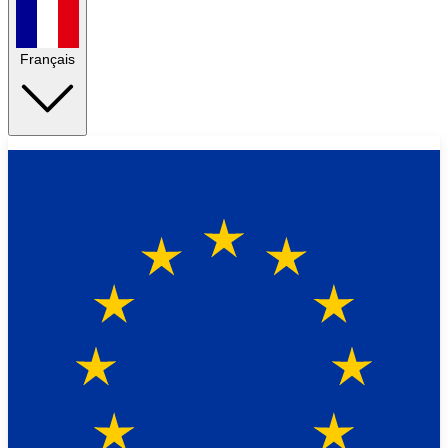
Français