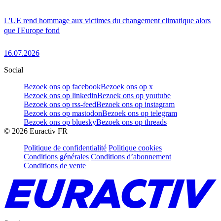
L'UE rend hommage aux victimes du changement climatique alors
que l'Europe fond
16.07.2026
Social
Bezoek ons op facebook
Bezoek ons op x
Bezoek ons op linkedin
Bezoek ons op youtube
Bezoek ons op rss-feed
Bezoek ons op instagram
Bezoek ons op mastodon
Bezoek ons op telegram
Bezoek ons op bluesky
Bezoek ons op threads
©
2026
Euractiv FR
Politique de confidentialité
Politique cookies
Conditions générales
Conditions d’abonnement
Conditions de vente