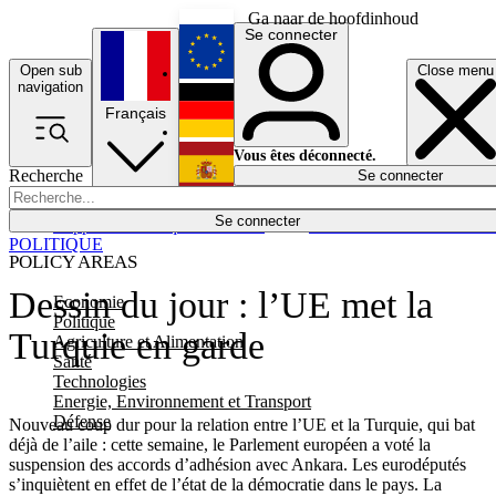
Ga naar de hoofdinhoud
Se connecter
Open sub
Close menu
English
navigation
Français
Deutsch
Vous êtes déconnecté.
Recherche
Se connecter
Español
Lumières éteintes
Se connecter
Rapporteur
Politique
Économie
Newsletters
Evénements
Em
POLITIQUE
POLICY AREAS
Dessin du jour : l’UE met la
Economie
Politique
Turquie en garde
Agriculture et Alimentation
Santé
Technologies
Energie, Environnement et Transport
Défense
Nouveau coup dur pour la relation entre l’UE et la Turquie, qui bat
déjà de l’aile : cette semaine, le Parlement européen a voté la
suspension des accords d’adhésion avec Ankara. Les eurodéputés
s’inquiètent en effet de l’état de la démocratie dans le pays. La