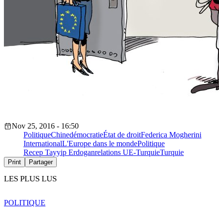
Nov 25, 2016 - 16:50
Politique
Chine
démocratie
État de droit
Federica Mogherini
International
L'Europe dans le monde
Politique
Recep Tayyip Erdogan
relations UE-Turquie
Turquie
Print
Partager
LES PLUS LUS
POLITIQUE