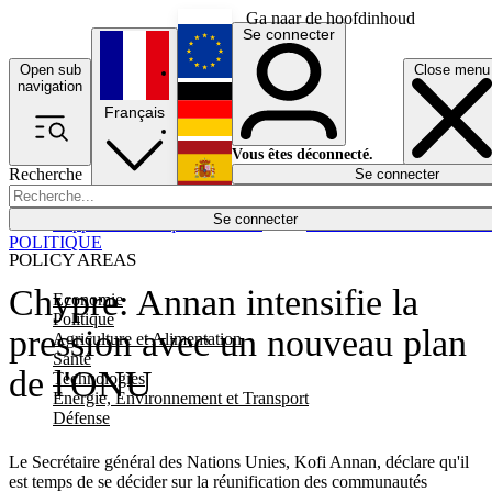
Ga naar de hoofdinhoud
Se connecter
Open sub
Close menu
English
navigation
Français
Deutsch
Vous êtes déconnecté.
Recherche
Se connecter
Español
Lumières éteintes
Se connecter
Rapporteur
Politique
Économie
Newsletters
Evénements
Em
POLITIQUE
POLICY AREAS
Chypre: Annan intensifie la
Economie
Politique
pression avec un nouveau plan
Agriculture et Alimentation
Santé
de l'ONU
Technologies
Energie, Environnement et Transport
Défense
Le Secrétaire général des Nations Unies, Kofi Annan, déclare qu'il
est temps de se décider sur la réunification des communautés