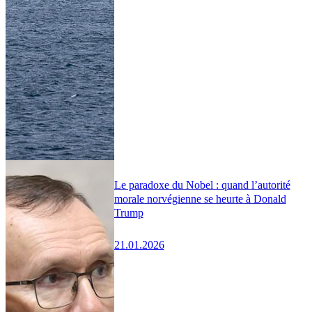
Le paradoxe du Nobel : quand l’autorité
morale norvégienne se heurte à Donald
Trump
21.01.2026