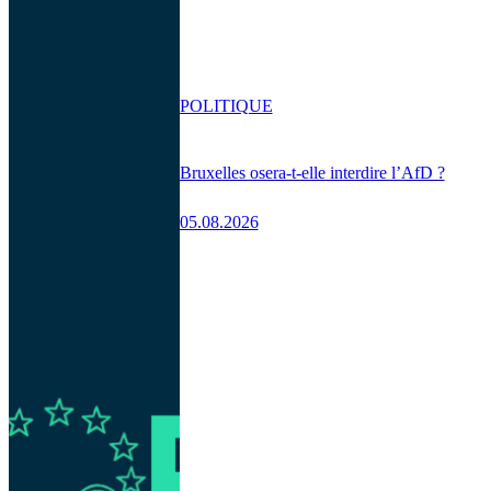
POLITIQUE
Bruxelles osera-t-elle interdire l’AfD ?
05.08.2026