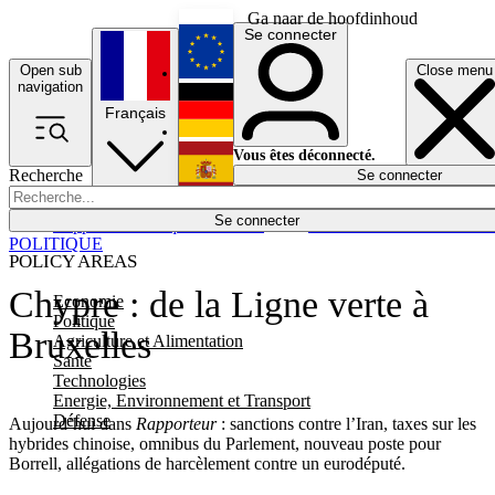
Ga naar de hoofdinhoud
Se connecter
Open sub
Close menu
English
navigation
Français
Deutsch
Vous êtes déconnecté.
Recherche
Se connecter
Español
Lumières éteintes
Se connecter
Rapporteur
Politique
Économie
Newsletters
Evénements
Em
POLITIQUE
POLICY AREAS
Chypre : de la Ligne verte à
Economie
Politique
Bruxelles
Agriculture et Alimentation
Santé
Technologies
Energie, Environnement et Transport
Défense
Aujourd’hui dans
Rapporteur
: sanctions contre l’Iran, taxes sur les
hybrides chinoise, omnibus du Parlement, nouveau poste pour
Borrell, allégations de harcèlement contre un eurodéputé.