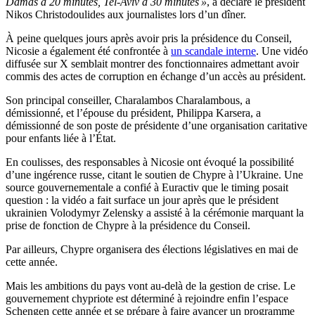
Damas à 20 minutes, Tel-Aviv à 30 minutes »
, a déclaré le président
Nikos Christodoulides aux journalistes lors d’un dîner.
À peine quelques jours après avoir pris la présidence du Conseil,
Nicosie a également été confrontée à
un scandale interne
. Une vidéo
diffusée sur X semblait montrer des fonctionnaires admettant avoir
commis des actes de corruption en échange d’un accès au président.
Son principal conseiller, Charalambos Charalambous, a
démissionné, et l’épouse du président, Philippa Karsera, a
démissionné de son poste de présidente d’une organisation caritative
pour enfants liée à l’État.
En coulisses, des responsables à Nicosie ont évoqué la possibilité
d’une ingérence russe, citant le soutien de Chypre à l’Ukraine. Une
source gouvernementale a confié à Euractiv que le timing posait
question : la vidéo a fait surface un jour après que le président
ukrainien Volodymyr Zelensky a assisté à la cérémonie marquant la
prise de fonction de Chypre à la présidence du Conseil.
Par ailleurs, Chypre organisera des élections législatives en mai de
cette année.
Mais les ambitions du pays vont au-delà de la gestion de crise. Le
gouvernement chypriote est déterminé à rejoindre enfin l’espace
Schengen cette année et se prépare à faire avancer un programme