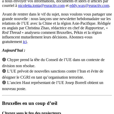
à nous envoyer vos informations, documents et idées d’articles par
courriel à
nicoletta.ionta@euractiv.com
et
eddy.wax@euractiv.com
.
Avant de rentrer dans le vif du sujet, nous voulons vous partager une
grande nouvelle : nous lançons une newsletter hebdomadaire sur les
relations de l’UE avec la Chine et la région Asie-Pacifique. Rédigée
en anglais par Christina Zhao, rédactrice en chef de
Rapporteur
, «
Red Thread
» analysera comment Bruxelles, Pékin et la région
influencent mutuellement leurs décisions. Abonnez-vous
gratuitement
ici
.
Aujourd’hui :
🟢 Chypre prend la tête du Conseil de l’UE dans un contexte de
division non résolue.
🟢 L’UE prévoit de nouvelles sanctions contre l’Iran et évite de
désigner le CGRI en tant qu’organisation terroriste.
🟢 L’ancien Haut représentant de l’UE Josep Borrell obtient un
nouveau poste.
Bruxelles en un coup d’œil
Chypre sous le feu des projecteurs