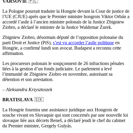
VARSOVIE
🇵🇱
La Pologne pourrait traduire la Hongrie devant la Cour de justice de
l’UE (CJUE) après que le Premier ministre hongrois Viktor Orbán a
accordé l’asile à l’ancien ministre polonais de la Justice Zbigniew
Ziobro, a déclaré le ministre de la Justice Waldemar Żurek.
Zbigniew Ziobro, désormais député de l’opposition polonaise du
parti Droit et Justice (PiS),
s’est vu accorder l’asile politique
en
Hongrie, a confirmé lundi son avocat. Budapest a reconnu cette
affirmation.
Les procureurs polonais le soupçonnent de 26 infractions pénales
liées à la gestion d’un fonds judiciaire. Le parlement a levé
l’immunité de Zbigniew Ziobro en novembre, autorisant sa
détention et son arrestation.
–
Aleksandra Krzysztoszek
BRATISLAVA
🇸🇰
La Hongrie fournira une assistance juridique aux Hongrois de
souche vivant en Slovaquie qui sont concernés par une nouvelle loi
slovaque liée aux décrets Beneš, a déclaré jeudi le chef du cabinet
du Premier ministre, Gergely Gulyás.