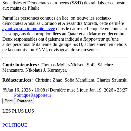
Socialistes et Démocrates européens (S&D) devrait laisser ce poste
aux mains de l’Italie.
Parmi les personnes connues en lice, on trouve les sociaux-
démocrates Annalisa Corrado et Alessandra Moretti, cette dernière
ayant vu son immunité levée
dans le cadre de l’enquête en cours sur
les soupçons de corruption liées au Qatar et au Maroc en décembre.
Deux responsables ont également indiqué à
Rapporteur
qu’une
autre personnalité italienne du groupe S&D, actuellement en dehors
de la commission ENVI, envisageait de se présenter.
Contributeur.ices :
Thomas Møller-Nielsen, Sofía Sánchez
Manzanaro, Nikolaus J. Kurmayer.
Rédacteur.ices :
Christina Zhao, Sofia Mandilara, Charles Szumski.
Jan 16, 2026 - 10:08
Dernière mise à jour: Jan 19, 2026 - 23:27
Politique
Rapporteur
Print
Partager
LES PLUS LUS
POLITIQUE