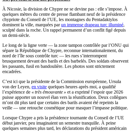
À Nicosie, la division de Chypre ne se devine pas : elle s’impose. À
quelques mètres du centre de presse flambant neuf de la présidence
chypriote du Conseil de l’UE, les montagnes du Pentadaktylos
dominent la ville, marquées par
un immense drapeau turc illuminé
,
sculpté dans la roche. Un rappel permanent d’un conflit figé depuis
un demi-siècle.
Le long de la ligne verte — la zone tampon contrôlée par l’ONU qui
sépare la République de Chypre, reconnue internationalement, du
nord de l’île sous contrôle turc — les rues s’interrompent
brusquement devant des barils et des barbelés. Des soldats observent
les passants, fusil en bandoulière. Les photos sont strictement
encadrées.
C’est ici que la présidente de la Commission européenne, Ursula
von der Leyen,
en visite
quelques heures après moi, a qualifié
l’expérience de
« très émouvante »
et a exprimé l’espoir que 2026
puisse apporter un nouvel élan vers la réunification. Deux collègues
m’ont dit plus tard que certains des barils avaient été repeints la
veille — une retouche cosmétique pour masquer l’impasse politique.
Lorsque Chypre a pris la présidence tournante du Conseil de l’UE
début janvier, peu imaginaient un semestre tranquille. À peine
quelques semaines plus tard, les déclarations du président américain