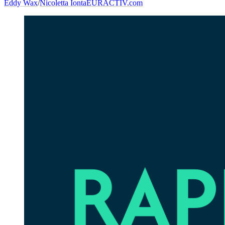
Eddy Wax
/
Nicoletta Ionta
EURACTIV.com