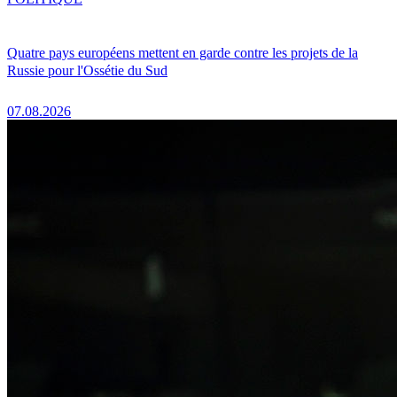
Quatre pays européens mettent en garde contre les projets de la
Russie pour l'Ossétie du Sud
07.08.2026