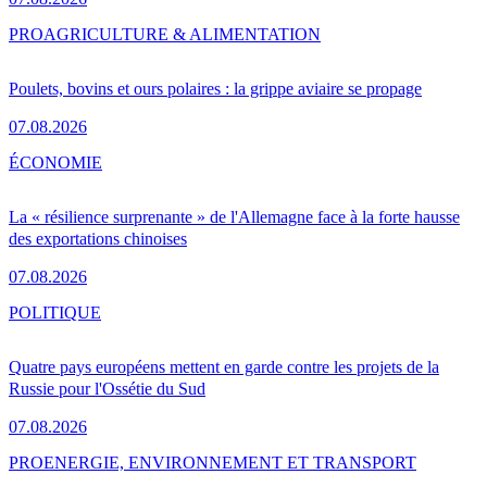
PRO
AGRICULTURE & ALIMENTATION
Poulets, bovins et ours polaires : la grippe aviaire se propage
07.08.2026
ÉCONOMIE
La « résilience surprenante » de l'Allemagne face à la forte hausse
des exportations chinoises
07.08.2026
POLITIQUE
Quatre pays européens mettent en garde contre les projets de la
Russie pour l'Ossétie du Sud
07.08.2026
PRO
ENERGIE, ENVIRONNEMENT ET TRANSPORT