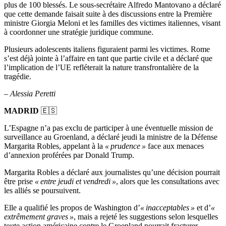
plus de 100 blessés. Le sous-secrétaire Alfredo Mantovano a déclaré
que cette demande faisait suite à des discussions entre la Première
ministre Giorgia Meloni et les familles des victimes italiennes, visant
à coordonner une stratégie juridique commune.
Plusieurs adolescents italiens figuraient parmi les victimes. Rome
s’est déjà jointe à l’affaire en tant que partie civile et a déclaré que
l’implication de l’UE refléterait la nature transfrontalière de la
tragédie.
–
Alessia Peretti
MADRID
🇪🇸
L’Espagne n’a pas exclu de participer à une éventuelle mission de
surveillance au Groenland, a déclaré jeudi la ministre de la Défense
Margarita Robles, appelant à la
« prudence »
face aux menaces
d’annexion proférées par Donald Trump.
Margarita Robles a déclaré aux journalistes qu’une décision pourrait
être prise
« entre jeudi et vendredi »
, alors que les consultations avec
les alliés se poursuivent.
Elle a qualifié les propos de Washington d’
« inacceptables »
et d’
«
extrêmement graves »
, mais a rejeté les suggestions selon lesquelles
toute action américaine contre le Groenland pourrait fracturer