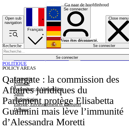
Ga naar de hoofdinhoud
Se connecter
Open sub
Close menu
English
navigation
Français
Deutsch
Vous êtes déconnecté.
Recherche
Se connecter
Español
Lumières éteintes
Se connecter
Rapporteur
Politique
Économie
Newsletters
Evénements
Em
POLITIQUE
POLICY AREAS
Qatargate : la commission des
Economie
Politique
Affaires juridiques du
Agriculture et Alimentation
Santé
Parlement protège Elisabetta
Technologies
Energie, Environnement et Transport
Gualmini mais lève l’immunité
Défense
d’Alessandra Moretti