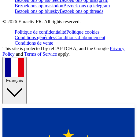
Bezoek ons op rss-feed
Bezoek ons op instagram
Bezoek ons op mastodon
Bezoek ons op telegram
Bezoek ons op bluesky
Bezoek ons op threads
©
2026
Euractiv FR. All rights reserved.
Politique de confidentialité
Politique cookies
Conditions générales
Conditions d’abonnement
Conditions de vente
This site is protected by reCAPTCHA, and the Google
Privacy
Policy
and
Terms of Service
apply.
Français