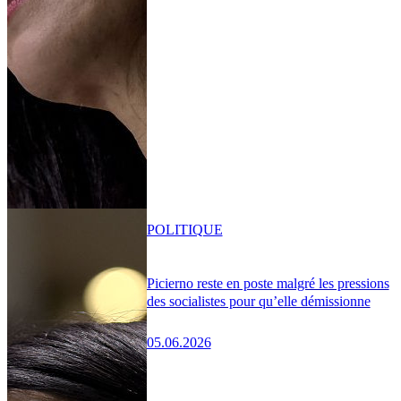
POLITIQUE
Picierno reste en poste malgré les pressions
des socialistes pour qu’elle démissionne
05.06.2026