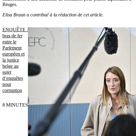
Bruges.
Elisa Braun a contribué à la rédaction de cet article.
ENQUÊTE :
bras de fer
entre le
Parlement
européen et
la justice
belge au
sujet
d’enquêtes
pour
corruption
8 MINUTES