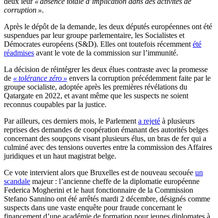
deux leur
« absence totale d’implication dans des activités de
corruption »
.
Après le dépôt de la demande, les deux députés européennes ont été
suspendues par leur groupe parlementaire, les Socialistes et
Démocrates européens (S&D). Elles ont toutefois récemment
été
réadmises
avant le vote de la commission sur l’immunité.
La décision de réintégrer les deux élues contraste avec la promesse
de
« tolérance zéro »
envers la corruption précédemment faite par le
groupe socialiste, adoptée après les premières révélations du
Qatargate en 2022, et avant même que les suspects ne soient
reconnus coupables par la justice.
Par ailleurs, ces derniers mois, le Parlement
a rejeté
à plusieurs
reprises des demandes de coopération émanant des autorités belges
concernant des soupçons visant plusieurs élus, un bras de fer qui a
culminé avec des tensions ouvertes entre la commission des Affaires
juridiques et un haut magistrat belge.
Ce vote intervient alors que Bruxelles est de nouveau secouée
un
scandale
majeur : l’ancienne cheffe de la diplomatie européenne
Federica Mogherini et le haut fonctionnaire de la Commission
Stefano Sannino ont été arrêtés mardi 2 décembre, désignés comme
suspects dans une vaste enquête pour fraude concernant le
financement d’une académie de formation pour jeunes diplomates à