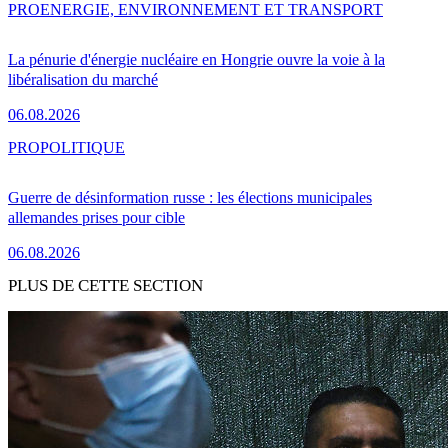
PRO
ENERGIE, ENVIRONNEMENT ET TRANSPORT
La pénurie d'énergie nucléaire en Hongrie ouvre la voie à la
libéralisation du marché
06.08.2026
PRO
POLITIQUE
Guerre de désinformation russe : les élections municipales
allemandes prises pour cible
06.08.2026
PLUS DE CETTE SECTION