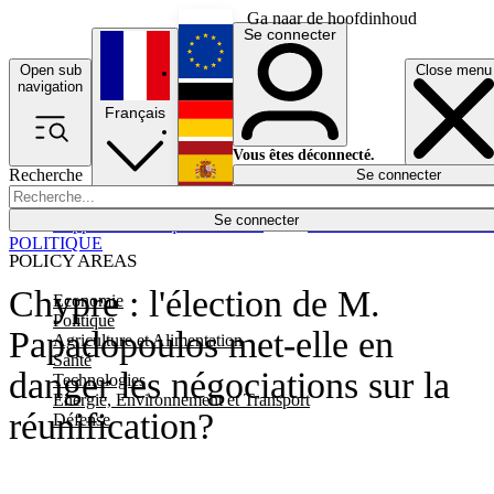
Ga naar de hoofdinhoud
Se connecter
Open sub
Close menu
English
navigation
Français
Deutsch
Vous êtes déconnecté.
Recherche
Se connecter
Español
Lumières éteintes
Se connecter
Rapporteur
Politique
Économie
Newsletters
Evénements
Em
POLITIQUE
POLICY AREAS
Chypre : l'élection de M.
Economie
Politique
Papadopoulos met-elle en
Agriculture et Alimentation
Santé
danger les négociations sur la
Technologies
Energie, Environnement et Transport
réunification?
Défense