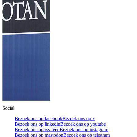
Social
Bezoek ons op facebook
Bezoek ons op x
Bezoek ons op linkedin
Bezoek ons op youtube
Bezoek ons op rss-feed
Bezoek ons op instagram
Bezoek ons op mastodon
Bezoek ons op telegram