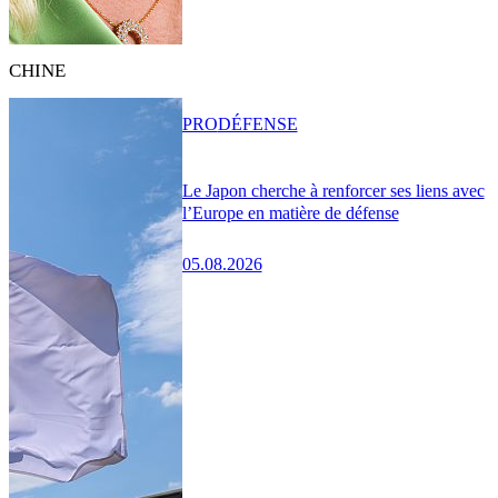
CHINE
PRO
DÉFENSE
Le Japon cherche à renforcer ses liens avec
l’Europe en matière de défense
05.08.2026