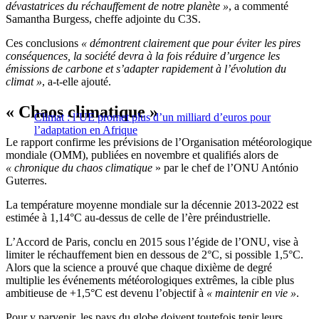
dévastatrices du réchauffement de notre planète »
, a commenté
Samantha Burgess, cheffe adjointe du C3S.
Ces conclusions
« démontrent clairement que pour éviter les pires
conséquences, la société devra à la fois réduire d’urgence les
émissions de carbone et s’adapter rapidement à l’évolution du
climat »
, a-t-elle ajouté.
« Chaos climatique »
Climat : l’UE promet plus d’un milliard d’euros pour
l’adaptation en Afrique
Le rapport confirme les prévisions de l’Organisation météorologique
mondiale (OMM), publiées en novembre et qualifiés alors de
« chronique du chaos climatique
» par le chef de l’ONU António
Guterres.
La température moyenne mondiale sur la décennie 2013-2022 est
estimée à 1,14°C au-dessus de celle de l’ère préindustrielle.
L’Accord de Paris, conclu en 2015 sous l’égide de l’ONU, vise à
limiter le réchauffement bien en dessous de 2°C, si possible 1,5°C.
Alors que la science a prouvé que chaque dixième de degré
multiplie les événements météorologiques extrêmes, la cible plus
ambitieuse de +1,5°C est devenu l’objectif à
« maintenir en vie »
.
Pour y parvenir, les pays du globe doivent toutefois tenir leurs