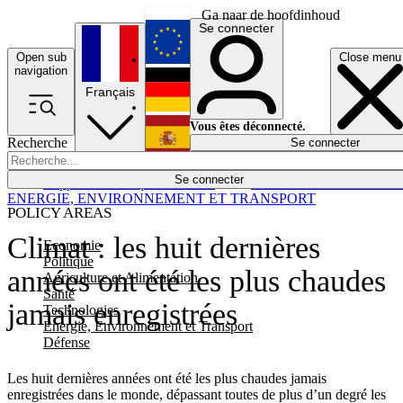
Ga naar de hoofdinhoud
Se connecter
Open sub
Close menu
English
navigation
Français
Deutsch
Vous êtes déconnecté.
Recherche
Se connecter
Español
Lumières éteintes
Se connecter
Rapporteur
Politique
Économie
Newsletters
Evénements
Em
ENERGIE, ENVIRONNEMENT ET TRANSPORT
POLICY AREAS
Climat : les huit dernières
Economie
Politique
années ont été les plus chaudes
Agriculture et Alimentation
Santé
jamais enregistrées
Technologies
Energie, Environnement et Transport
Défense
Les huit dernières années ont été les plus chaudes jamais
enregistrées dans le monde, dépassant toutes de plus d’un degré les