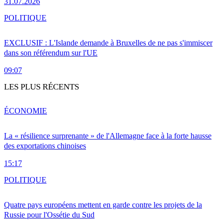
31.07.2026
POLITIQUE
EXCLUSIF : L'Islande demande à Bruxelles de ne pas s'immiscer
dans son référendum sur l'UE
09:07
LES PLUS RÉCENTS
ÉCONOMIE
La « résilience surprenante » de l'Allemagne face à la forte hausse
des exportations chinoises
15:17
POLITIQUE
Quatre pays européens mettent en garde contre les projets de la
Russie pour l'Ossétie du Sud