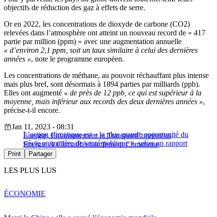
objectifs de réduction des gaz à effets de serre.
Or en 2022, les concentrations de dioxyde de carbone (CO2)
relevées dans l’atmosphère ont atteint un nouveau record de « 417
partie par million (ppm) » avec une augmentation annuelle
« d’environ 2,1 ppm, soit un taux similaire à celui des dernières
années »
, note le programme européen.
Les concentrations de méthane, au pouvoir réchauffant plus intense
mais plus bref, sont désormais à 1894 parties par milliards (ppb).
Elles ont augmenté
« de près de 12 ppb, ce qui est supérieur à la
moyenne, mais inférieur aux records des deux dernières années »
,
précise-t-il encore.
Jan 11, 2023 - 08:31
L’action climatique est « la plus grande opportunité du
Energie, Environnement et Transport
Copernicus
siècle en matière de santé publique », selon un rapport
Energie & Climat
Réchauffement Climatique
Print
Partager
LES PLUS LUS
ÉCONOMIE