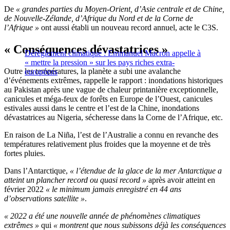
De
« grandes parties du Moyen-Orient, d’Asie centrale et de Chine,
de Nouvelle-Zélande, d’Afrique du Nord et de la Corne de
l’Afrique »
ont aussi établi un nouveau record annuel, acte le C3S.
« Conséquences dévastatrices »
Dérèglement climatique : Emmanuel Macron appelle à
« mettre la pression » sur les pays riches extra-
Outre les températures, la planète a subi une avalanche
européens
d’événements extrêmes, rappelle le rapport : inondations historiques
au Pakistan après une vague de chaleur printanière exceptionnelle,
canicules et méga-feux de forêts en Europe de l’Ouest, canicules
estivales aussi dans le centre et l’est de la Chine, inondations
dévastatrices au Nigeria, sécheresse dans la Corne de l’Afrique, etc.
En raison de La Niña, l’est de l’Australie a connu en revanche des
températures relativement plus froides que la moyenne et de très
fortes pluies.
Dans l’Antarctique,
« l’étendue de la glace de la mer Antarctique a
atteint un plancher record ou quasi record »
après avoir atteint en
février 2022
« le minimum jamais enregistré en 44 ans
d’observations satellite »
.
« 2022 a été une nouvelle année de phénomènes climatiques
extrêmes »
qui
« montrent que nous subissons déjà les conséquences