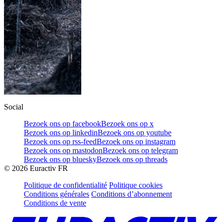
Social
Bezoek ons op facebook
Bezoek ons op x
Bezoek ons op linkedin
Bezoek ons op youtube
Bezoek ons op rss-feed
Bezoek ons op instagram
Bezoek ons op mastodon
Bezoek ons op telegram
Bezoek ons op bluesky
Bezoek ons op threads
©
2026
Euractiv FR
Politique de confidentialité
Politique cookies
Conditions générales
Conditions d’abonnement
Conditions de vente