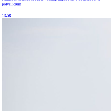
polysilicium
13:58