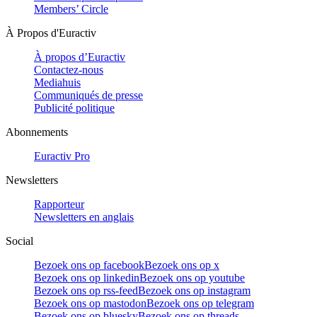
Members’ Circle
À Propos d'Euractiv
À propos d’Euractiv
Contactez-nous
Mediahuis
Communiqués de presse
Publicité politique
Abonnements
Euractiv Pro
Newsletters
Rapporteur
Newsletters en anglais
Social
Bezoek ons op facebook
Bezoek ons op x
Bezoek ons op linkedin
Bezoek ons op youtube
Bezoek ons op rss-feed
Bezoek ons op instagram
Bezoek ons op mastodon
Bezoek ons op telegram
Bezoek ons op bluesky
Bezoek ons op threads