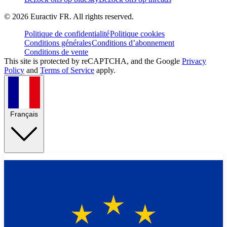
©
2026
Euractiv FR. All rights reserved.
Politique de confidentialité
Politique cookies
Conditions générales
Conditions d’abonnement
Conditions de vente
This site is protected by reCAPTCHA, and the Google
Privacy
Policy
and
Terms of Service
apply.
Français