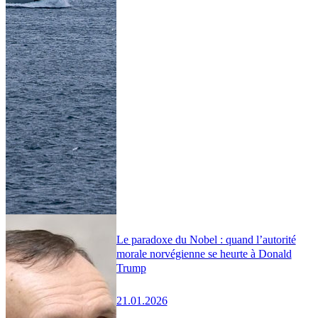
Le paradoxe du Nobel : quand l’autorité
morale norvégienne se heurte à Donald
Trump
21.01.2026