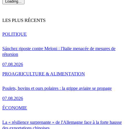
Loading...
LES PLUS RÉCENTS
POLITIQUE
Sánchez riposte contre Meloni : l'Italie menacée de mesures de
rétorsion
07.08.2026
PRO
AGRICULTURE & ALIMENTATION
Poulets, bovins et ours polaires : la grippe aviaire se propage
07.08.2026
ÉCONOMIE
La « résilience surprenante » de l'Allemagne face à la forte hausse
des exportations chinoises