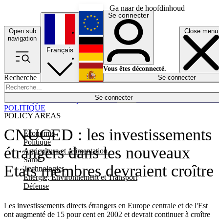
Ga naar de hoofdinhoud
Se connecter
Open sub
Close menu
English
navigation
Français
Deutsch
Vous êtes déconnecté.
Recherche
Se connecter
Español
Lumières éteintes
Se connecter
Rapporteur
Politique
Économie
Newsletters
Evénements
Em
POLITIQUE
POLICY AREAS
CNUCED : les investissements
Economie
Politique
étrangers dans les nouveaux
Agriculture et Alimentation
Santé
Etats membres devraient croître
Technologies
Energie, Environnement et Transport
Défense
Les investissements directs étrangers en Europe centrale et de l'Est
ont augmenté de 15 pour cent en 2002 et devrait continuer à croître