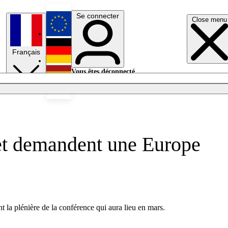
Se connecter
Close menu
English
Français
Deutsch
Vous êtes déconnecté.
Se connecter
Español
Lumières éteintes
 et demandent une Europe
 la plénière de la conférence qui aura lieu en mars.