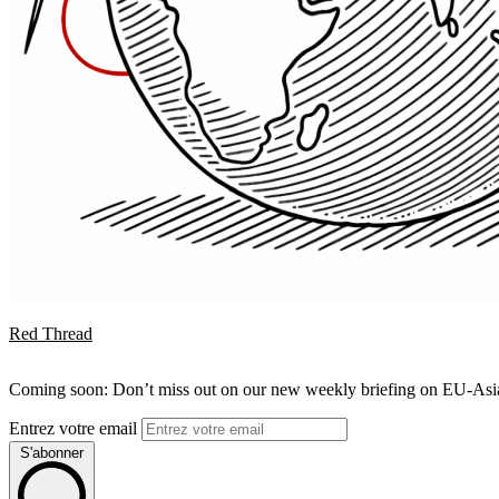
Red Thread
Coming soon: Don’t miss out on our new weekly briefing on EU-Asia 
Entrez votre email
S'abonner