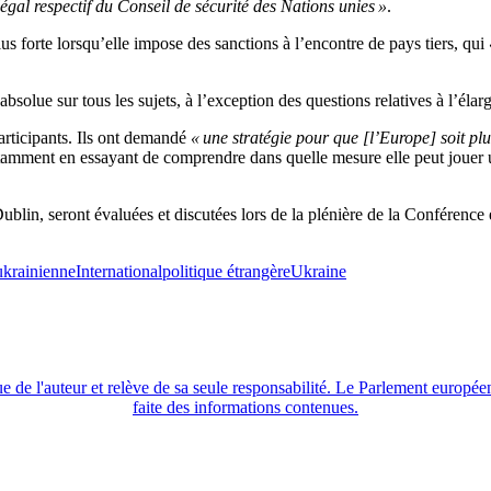
égal respectif du Conseil de sécurité des Nations unies »
.
s forte lorsqu’elle impose des sanctions à l’encontre de pays tiers, qui
olue sur tous les sujets, à l’exception des questions relatives à l’élargi
articipants. Ils ont demandé
« une stratégie pour que [l’Europe] soit p
tamment en essayant de comprendre dans quelle mesure elle peut jouer 
blin, seront évaluées et discutées lors de la plénière de la Conférence
ukrainienne
International
politique étrangère
Ukraine
de l'auteur et relève de sa seule responsabilité. Le Parlement européen 
faite des informations contenues.