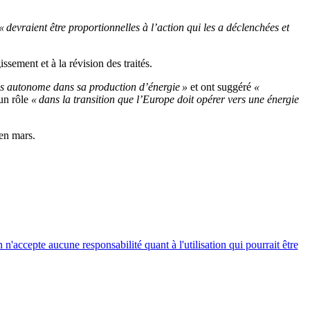
« devraient être proportionnelles à l’action qui les a déclenchées et
ssement et à la révision des traités.
lus autonome dans sa production d’énergie »
et ont suggéré
«
un rôle
« dans la transition que l’Europe doit opérer vers une énergie
 en mars.
n'accepte aucune responsabilité quant à l'utilisation qui pourrait être