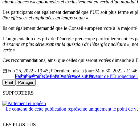
circonstances exceptionnelles et exclusivement en vertu d’un mandat l
Les participants ont également demandé que l’UE soit plus ferme et plu
être efficaces et appliquées en temps voulu »
.
Ils ont également demandé que le Conseil européen vote à la majorité abs
L’augmentation des prix de l’énergie préoccupe particulièrement les p
d’examiner plus sérieusement la question de l’énergie nucléaire »
, no
verte »
.
Ces recommandations, ainsi que celles qui seront votées dimanche à Du
Feb 25, 2022 - 19:45
Dernière mise à jour: May 30, 2022 - 11:46
CoFoE : les États membres sont à la traîne
Politique
Chine
CoFoE
Conférence sur l'avenir de l'Europe
crise 
Print
Partager
SUPPORTERS
Le contenu de cette publication représente uniquement le point de vue 
LES PLUS LUS