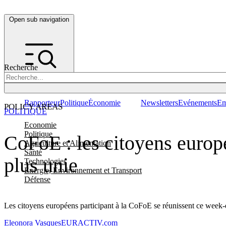
Open sub navigation
Recherche
Rapporteur
Politique
Économie
Newsletters
Evénements
Em
POLICY AREAS
POLITIQUE
Economie
Politique
CoFoE : les citoyens europ
Agriculture et Alimentation
Santé
plus unie
Technologies
Energie, Environnement et Transport
Défense
Les citoyens européens participant à la CoFoE se réunissent ce week-en
Eleonora Vasques
EURACTIV.com