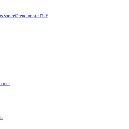
s son référendum sur l'UE
la mer
ts