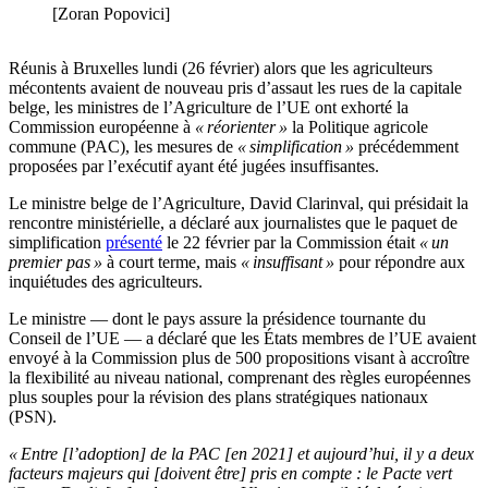
[Zoran Popovici]
Réunis à Bruxelles lundi (26 février) alors que les agriculteurs
mécontents avaient de nouveau pris d’assaut les rues de la capitale
belge, les ministres de l’Agriculture de l’UE ont exhorté la
Commission européenne à
« réorienter »
la Politique agricole
commune (PAC), les mesures de
« simplification »
précédemment
proposées par l’exécutif ayant été jugées insuffisantes.
Le ministre belge de l’Agriculture, David Clarinval, qui présidait la
rencontre ministérielle, a déclaré aux journalistes que le paquet de
simplification
présenté
le 22 février par la Commission était
« un
premier pas »
à court terme, mais
« insuffisant »
pour répondre aux
inquiétudes des agriculteurs.
Le ministre — dont le pays assure la présidence tournante du
Conseil de l’UE — a déclaré que les États membres de l’UE avaient
envoyé à la Commission plus de 500 propositions visant à accroître
la flexibilité au niveau national, comprenant des règles européennes
plus souples pour la révision des plans stratégiques nationaux
(PSN).
« Entre [l’adoption] de la PAC [en 2021] et aujourd’hui, il y a deux
facteurs majeurs qui [doivent être] pris en compte : le Pacte vert