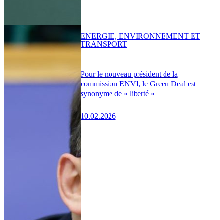
ENERGIE, ENVIRONNEMENT ET
TRANSPORT
Pour le nouveau président de la
commission ENVI, le Green Deal est
synonyme de « liberté »
10.02.2026