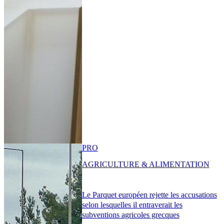
PRO
AGRICULTURE & ALIMENTATION
Le Parquet européen rejette les accusations
selon lesquelles il entraverait les
subventions agricoles grecques