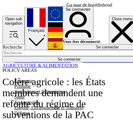
Ga naar de hoofdinhoud
Se connecter
Open sub
Close menu
English
navigation
Français
Deutsch
Vous êtes déconnecté.
Recherche
Se connecter
Español
Lumières éteintes
Se connecter
Rapporteur
Politique
Économie
Newsletters
Evénements
Em
AGRICULTURE & ALIMENTATION
POLICY AREAS
Colère agricole : les États
Economie
Politique
membres demandent une
Agriculture et Alimentation
Santé
refonte du régime de
Technologies
Energie, Environnement et Transport
subventions de la PAC
Défense