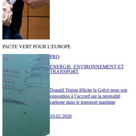
PACTE VERT POUR L'EUROPE
PRO
ENERGIE, ENVIRONNEMENT ET
TRANSPORT
Donald Trump félicite la Grèce pour son
opposition à l’accord sur la neutralité
carbone dans le transport maritime
19.02.2026