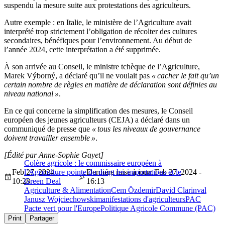
suspendu la mesure suite aux protestations des agriculteurs.
Autre exemple : en Italie, le ministère de l’Agriculture avait
interprété trop strictement l’obligation de récolter des cultures
secondaires, bénéfiques pour l’environnement. Au début de
l’année 2024, cette interprétation a été supprimée.
À son arrivée au Conseil, le ministre tchèque de l’Agriculture,
Marek Výborný, a déclaré qu’il ne voulait pas
« cacher le fait qu’un
certain nombre de règles en matière de déclaration sont définies au
niveau national »
.
En ce qui concerne la simplification des mesures, le Conseil
européen des jeunes agriculteurs (CEJA) a déclaré dans un
communiqué de presse que
« tous les niveaux de gouvernance
doivent travailler ensemble »
.
[Édité par Anne-Sophie Gayet]
Colère agricole : le commissaire européen à
Feb 27, 2024 -
l’Agriculture pointe du doigt les importations et le
Dernière mise à jour: Feb 27, 2024 -
10:28
Green Deal
16:13
Agriculture & Alimentation
Cem Özdemir
David Clarinval
Janusz Wojciechowski
manifestations d'agriculteurs
PAC
Pacte vert pour l'Europe
Politique Agricole Commune (PAC)
Print
Partager