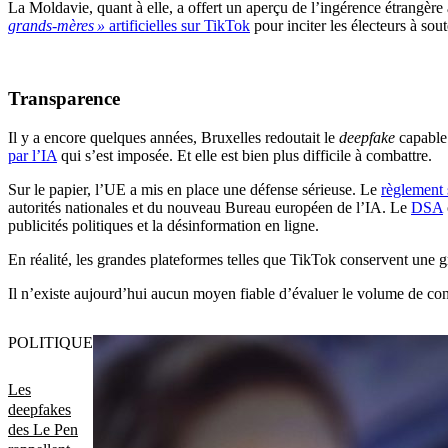
La Moldavie, quant à elle, a offert un aperçu de l’ingérence étrangère
grands-mères »
artificielles sur TikTok
pour inciter les électeurs à sou
Transparence
Il y a encore quelques années, Bruxelles redoutait le
deepfake
capable 
par l’IA
qui s’est imposée. Et elle est bien plus difficile à combattre.
Sur le papier, l’UE a mis en place une défense sérieuse. Le
règlement 
autorités nationales et du nouveau Bureau européen de l’IA. Le
DSA
publicités politiques et la désinformation en ligne.
En réalité, les grandes plateformes telles que TikTok conservent une gr
Il n’existe aujourd’hui aucun moyen fiable d’évaluer le volume de conten
POLITIQUE
Les
deepfakes
des Le Pen