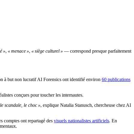
té »
,
« menace »
,
« siège culturel »
— correspond presque parfaitement
on à but non lucratif AI Forensics ont identifié environ
60 publications
alistes conçues pour toucher les internautes.
 le scandale, le choc »
, explique Natalia Stanusch, chercheuse chez AI
urs comptes ont repartagé des
visuels nationalistes artificiels
. En
ementaux.