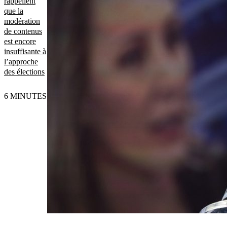
rappellent
que la
modération
de contenus
est encore
insuffisante à
l’approche
des élections
6 MINUTES