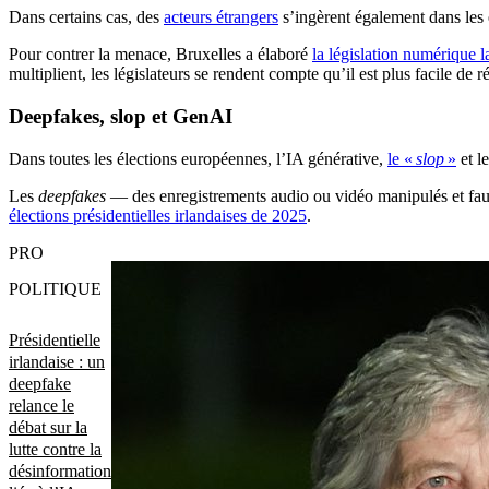
Dans certains cas, des
acteurs étrangers
s’ingèrent également dans les él
Pour contrer la menace, Bruxelles a élaboré
la législation numérique l
multiplient, les législateurs se rendent compte qu’il est plus facile de r
Deepfakes, slop et GenAI
Dans toutes les élections européennes, l’IA générative,
le «
slop
»
et l
Les
deepfakes
— des enregistrements audio ou vidéo manipulés et fauss
élections présidentielles irlandaises de 2025
.
PRO
POLITIQUE
Présidentielle
irlandaise : un
deepfake
relance le
débat sur la
lutte contre la
désinformation