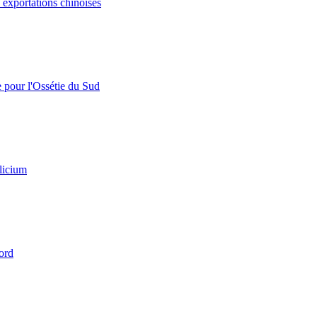
s exportations chinoises
e pour l'Ossétie du Sud
licium
ord