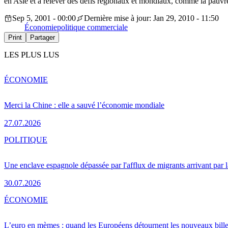
en Asie et à relever des défis régionaux et mondiaux, comme la pauvret
Sep 5, 2001 - 00:00
Dernière mise à jour: Jan 29, 2010 - 11:50
Économie
politique commerciale
Print
Partager
LES PLUS LUS
ÉCONOMIE
Merci la Chine : elle a sauvé l’économie mondiale
27.07.2026
POLITIQUE
Une enclave espagnole dépassée par l'afflux de migrants arrivant par 
30.07.2026
ÉCONOMIE
L’euro en mèmes : quand les Européens détournent les nouveaux bille