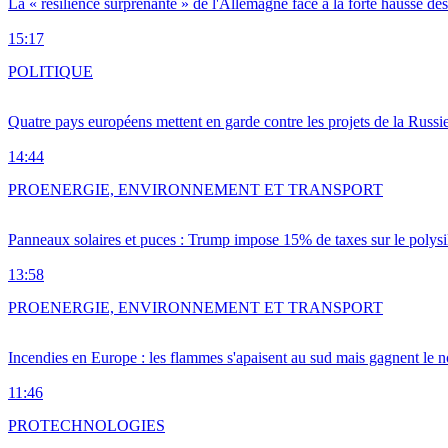
La « résilience surprenante » de l'Allemagne face à la forte hausse de
15:17
POLITIQUE
Quatre pays européens mettent en garde contre les projets de la Russi
14:44
PRO
ENERGIE, ENVIRONNEMENT ET TRANSPORT
Panneaux solaires et puces : Trump impose 15% de taxes sur le polysi
13:58
PRO
ENERGIE, ENVIRONNEMENT ET TRANSPORT
Incendies en Europe : les flammes s'apaisent au sud mais gagnent le n
11:46
PRO
TECHNOLOGIES