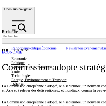
Open sub navigation
Recherche
Rapporteur
Politique
Économie
Newsletters
Evénements
Em
POLICY AREAS
ÉCONOMIE
Economie
Politique
Commission adopte stratégi
Agriculture et Alimentation
Santé
Technologies
Energie, Environnement et Transport
Défense
La Commission européenne a adopté, le 4 septembre, un nouveau cadre s
en Asie et à relever des défis régionaux et mondiaux, comme la pauvret
La Commission européenne a adopté, le 4 septembre, un nouveau cadre s