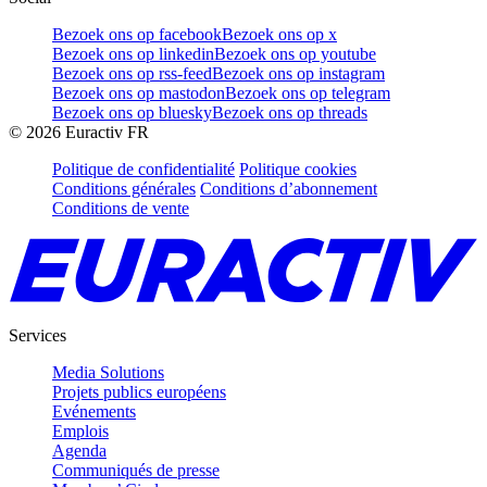
Bezoek ons op facebook
Bezoek ons op x
Bezoek ons op linkedin
Bezoek ons op youtube
Bezoek ons op rss-feed
Bezoek ons op instagram
Bezoek ons op mastodon
Bezoek ons op telegram
Bezoek ons op bluesky
Bezoek ons op threads
©
2026
Euractiv FR
Politique de confidentialité
Politique cookies
Conditions générales
Conditions d’abonnement
Conditions de vente
Services
Media Solutions
Projets publics européens
Evénements
Emplois
Agenda
Communiqués de presse