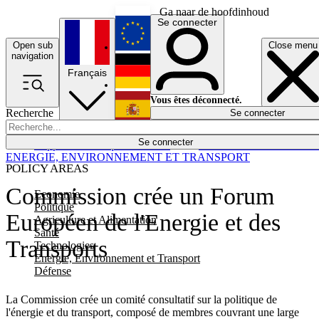
Ga naar de hoofdinhoud
Se connecter
Open sub
Close menu
English
navigation
Français
Deutsch
Vous êtes déconnecté.
Recherche
Se connecter
Español
Lumières éteintes
Se connecter
Rapporteur
Politique
Économie
Newsletters
Evénements
Em
ENERGIE, ENVIRONNEMENT ET TRANSPORT
POLICY AREAS
Commission crée un Forum
Economie
Politique
Européen de l'Energie et des
Agriculture et Alimentation
Santé
Transports
Technologies
Energie, Environnement et Transport
Défense
La Commission crée un comité consultatif sur la politique de
l'énergie et du transport, composé de membres couvrant une large