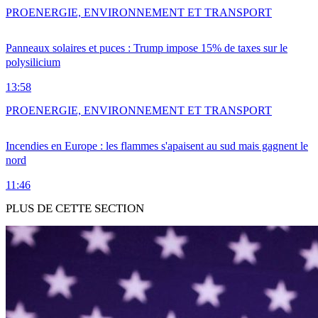
PRO
ENERGIE, ENVIRONNEMENT ET TRANSPORT
Panneaux solaires et puces : Trump impose 15% de taxes sur le
polysilicium
13:58
PRO
ENERGIE, ENVIRONNEMENT ET TRANSPORT
Incendies en Europe : les flammes s'apaisent au sud mais gagnent le
nord
11:46
PLUS DE CETTE SECTION