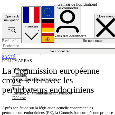
Ga naar de hoofdinhoud
Se connecter
Open sub
Close menu
English
navigation
Français
Deutsch
Vous êtes déconnecté.
Recherche
Se connecter
Español
Lumières éteintes
Se connecter
Rapporteur
Politique
Économie
Newsletters
Evénements
Em
SANTÉ
POLICY AREAS
La Commission européenne
Economie
Politique
croise le fer avec les
Agriculture et Alimentation
Santé
perturbateurs endocriniens
Technologies
Energie, Environnement et Transport
Défense
Après son étude sur la législation actuelle concernant les
perturbateurs endocriniens (PE), la Commission européenne propose