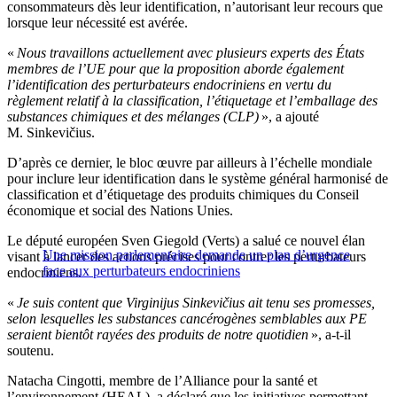
consommateurs dès leur identification, n’autorisant leur recours que
lorsque leur nécessité est avérée.
«
Nous travaillons actuellement avec plusieurs experts des États
membres de l’UE pour que la proposition aborde également
l’identification des perturbateurs endocriniens en vertu du
règlement relatif à la classification, l’étiquetage et l’emballage des
substances chimiques et des mélanges (CLP)
», a ajouté
M. Sinkevičius.
D’après ce dernier, le bloc œuvre par ailleurs à l’échelle mondiale
pour inclure leur identification dans le système général harmonisé de
classification et d’étiquetage des produits chimiques du Conseil
économique et social des Nations Unies.
Le député européen Sven Giegold (Verts) a salué ce nouvel élan
Une mission parlementaire demande un plan d’urgence
visant à lancer des actions précises pour contrer les perturbateurs
face aux perturbateurs endocriniens
endocriniens.
«
Je suis content que Virginijus Sinkevičius ait tenu ses promesses,
selon lesquelles les substances cancérogènes semblables aux PE
seraient bientôt rayées des produits de notre quotidien
», a-t-il
soutenu.
Natacha Cingotti, membre de l’Alliance pour la santé et
l’environnement (HEAL), a déclaré que les initiatives permettant