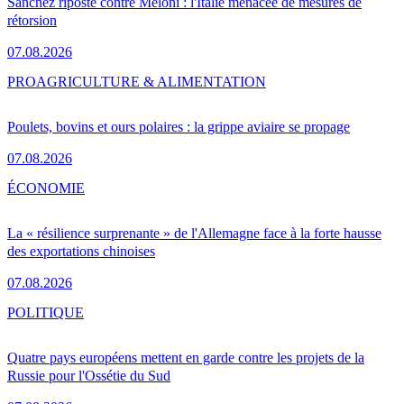
Sánchez riposte contre Meloni : l'Italie menacée de mesures de
rétorsion
07.08.2026
PRO
AGRICULTURE & ALIMENTATION
Poulets, bovins et ours polaires : la grippe aviaire se propage
07.08.2026
ÉCONOMIE
La « résilience surprenante » de l'Allemagne face à la forte hausse
des exportations chinoises
07.08.2026
POLITIQUE
Quatre pays européens mettent en garde contre les projets de la
Russie pour l'Ossétie du Sud