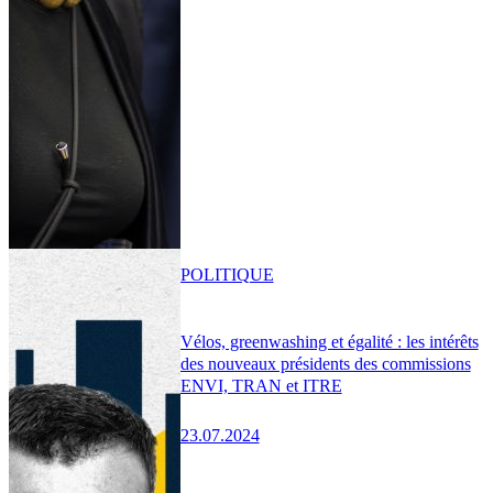
POLITIQUE
Vélos, greenwashing et égalité : les intérêts
des nouveaux présidents des commissions
ENVI, TRAN et ITRE
23.07.2024