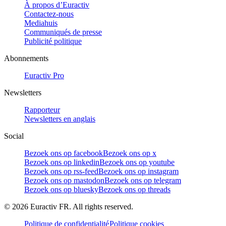
À propos d’Euractiv
Contactez-nous
Mediahuis
Communiqués de presse
Publicité politique
Abonnements
Euractiv Pro
Newsletters
Rapporteur
Newsletters en anglais
Social
Bezoek ons op facebook
Bezoek ons op x
Bezoek ons op linkedin
Bezoek ons op youtube
Bezoek ons op rss-feed
Bezoek ons op instagram
Bezoek ons op mastodon
Bezoek ons op telegram
Bezoek ons op bluesky
Bezoek ons op threads
©
2026
Euractiv FR. All rights reserved.
Politique de confidentialité
Politique cookies