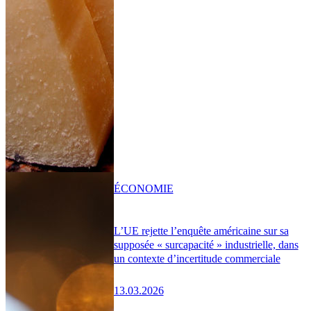
ÉCONOMIE
L’UE rejette l’enquête américaine sur sa
supposée « surcapacité » industrielle, dans
un contexte d’incertitude commerciale
13.03.2026