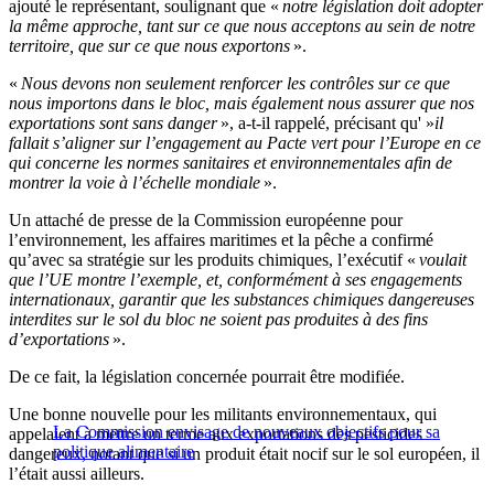
ajouté le représentant, soulignant que «
notre législation doit adopter
la même approche, tant sur ce que nous acceptons au sein de notre
territoire, que sur ce que nous exportons
».
«
Nous devons non seulement renforcer les contrôles sur ce que
nous importons dans le bloc, mais également nous assurer que nos
exportations sont sans danger
», a-t-il rappelé, précisant qu' »
il
fallait s’aligner sur l’engagement au Pacte vert pour l’Europe en ce
qui concerne les normes sanitaires et environnementales afin de
montrer la voie à l’échelle mondiale
».
Un attaché de presse de la Commission européenne pour
l’environnement, les affaires maritimes et la pêche a confirmé
qu’avec sa stratégie sur les produits chimiques, l’exécutif «
voulait
que l’UE montre l’exemple, et, conformément à ses engagements
internationaux, garantir que les substances chimiques dangereuses
interdites sur le sol du bloc ne soient pas produites à des fins
d’exportations
».
De ce fait, la législation concernée pourrait être modifiée.
Une bonne nouvelle pour les militants environnementaux, qui
La Commission envisage de nouveaux objectifs pour sa
appelaient à mettre un terme aux exportations des pesticides
politique alimentaire
dangereux, notant que si un produit était nocif sur le sol européen, il
l’était aussi ailleurs.