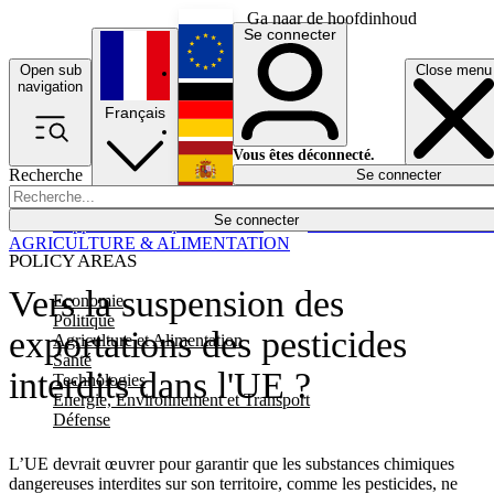
Ga naar de hoofdinhoud
Se connecter
Open sub
Close menu
English
navigation
Français
Deutsch
Vous êtes déconnecté.
Recherche
Se connecter
Español
Lumières éteintes
Se connecter
Rapporteur
Politique
Économie
Newsletters
Evénements
Em
AGRICULTURE & ALIMENTATION
POLICY AREAS
Vers la suspension des
Economie
Politique
exportations des pesticides
Agriculture et Alimentation
Santé
interdits dans l'UE ?
Technologies
Energie, Environnement et Transport
Défense
L’UE devrait œuvrer pour garantir que les substances chimiques
dangereuses interdites sur son territoire, comme les pesticides, ne