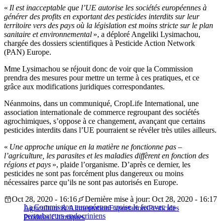
«
Il est inacceptable que l’UE autorise les sociétés européennes à
générer des profits en exportant des pesticides interdits sur leur
territoire vers des pays où la législation est moins stricte sur le plan
sanitaire et environnemental
», a déploré Angeliki Lysimachou,
chargée des dossiers scientifiques à Pesticide Action Network
(PAN) Europe.
Mme Lysimachou se réjouit donc de voir que la Commission
prendra des mesures pour mettre un terme à ces pratiques, et ce
grâce aux modifications juridiques correspondantes.
Néanmoins, dans un communiqué, CropLife International, une
association internationale de commerce regroupant des sociétés
agrochimiques, s’oppose à ce changement, avançant que certains
pesticides interdits dans l’UE pourraient se révéler très utiles ailleurs.
«
Une approche unique en la matière ne fonctionne pas –
l’agriculture, les parasites et les maladies diffèrent en fonction des
régions et pays
», plaide l’organisme. D’après ce dernier, les
pesticides ne sont pas forcément plus dangereux ou moins
nécessaires parce qu’ils ne sont pas autorisés en Europe.
Oct 28, 2020 - 16:16
Dernière mise à jour: Oct 28, 2020 - 16:17
La Commission européenne croise le fer avec les
Agriculture & Alimentation
Exportations
Pesticides
perturbateurs endocriniens
Produits Chimiques