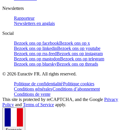
Newsletters
Rapporteur
Newsletters en anglais
Social
Bezoek ons op facebook
Bezoek ons op x
Bezoek ons op linkedin
Bezoek ons op youtube
Bezoek ons op rss-feed
Bezoek ons op instagram
Bezoek ons op mastodon
Bezoek ons op telegram
Bezoek ons op bluesky
Bezoek ons op threads
©
2026
Euractiv FR. All rights reserved.
Politique de confidentialité
Politique cookies
Conditions générales
Conditions d’abonnement
Conditions de vente
This site is protected by reCAPTCHA, and the Google
Privacy
Policy
and
Terms of Service
apply.
Français