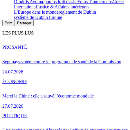
Dimitris Avramopoulos
droit d'asile
Frans Timmermans
Grèce
International
Justice & Affaires intérieures
L'Europe dans le monde
règlement de Dublin
système de Dublin
Turquie
Print
Partager
LES PLUS LUS
PRO
SANTÉ
Sept pays votent contre le programme de santé de la Commission
24.07.2026
ÉCONOMIE
Merci la Chine : elle a sauvé l’économie mondiale
27.07.2026
POLITIQUE