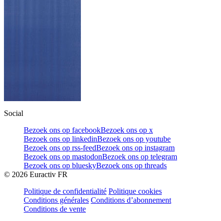
Social
Bezoek ons op facebook
Bezoek ons op x
Bezoek ons op linkedin
Bezoek ons op youtube
Bezoek ons op rss-feed
Bezoek ons op instagram
Bezoek ons op mastodon
Bezoek ons op telegram
Bezoek ons op bluesky
Bezoek ons op threads
©
2026
Euractiv FR
Politique de confidentialité
Politique cookies
Conditions générales
Conditions d’abonnement
Conditions de vente