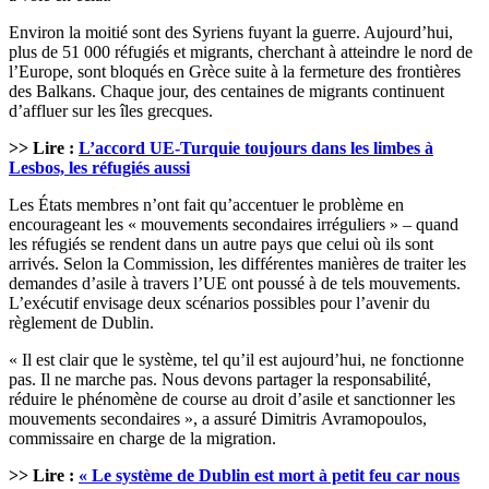
Environ la moitié sont des Syriens fuyant la guerre. Aujourd’hui,
plus de 51 000 réfugiés et migrants, cherchant à atteindre le nord de
l’Europe, sont bloqués en Grèce suite à la fermeture des frontières
des Balkans. Chaque jour, des centaines de migrants continuent
d’affluer sur les îles grecques.
>> Lire :
L’accord UE-Turquie toujours dans les limbes à
Lesbos, les réfugiés aussi
Les États membres n’ont fait qu’accentuer le problème en
encourageant les « mouvements secondaires irréguliers » – quand
les réfugiés se rendent dans un autre pays que celui où ils sont
arrivés. Selon la Commission, les différentes manières de traiter les
demandes d’asile à travers l’UE ont poussé à de tels mouvements.
L’exécutif envisage deux scénarios possibles pour l’avenir du
règlement de Dublin.
« Il est clair que le système, tel qu’il est aujourd’hui, ne fonctionne
pas. Il ne marche pas. Nous devons partager la responsabilité,
réduire le phénomène de course au droit d’asile et sanctionner les
mouvements secondaires », a assuré Dimitris Avramopoulos,
commissaire en charge de la migration.
>> Lire :
« Le système de Dublin est mort à petit feu car nous