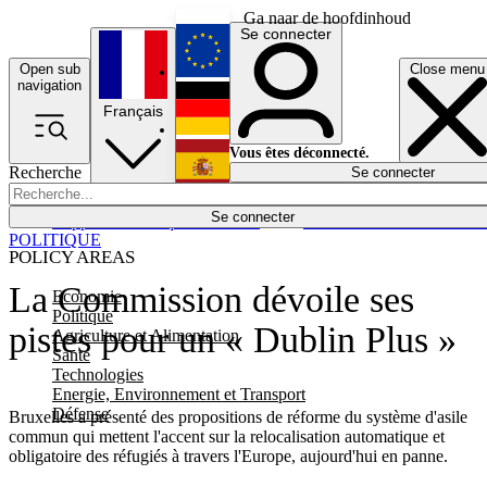
Ga naar de hoofdinhoud
Se connecter
Open sub
Close menu
English
navigation
Français
Deutsch
Vous êtes déconnecté.
Recherche
Se connecter
Español
Lumières éteintes
Se connecter
Rapporteur
Politique
Économie
Newsletters
Evénements
Em
POLITIQUE
POLICY AREAS
La Commission dévoile ses
Economie
Politique
pistes pour un « Dublin Plus »
Agriculture et Alimentation
Santé
Technologies
Energie, Environnement et Transport
Défense
Bruxelles a présenté des propositions de réforme du système d'asile
commun qui mettent l'accent sur la relocalisation automatique et
obligatoire des réfugiés à travers l'Europe, aujourd'hui en panne.