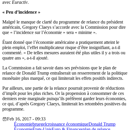
avec
Euractiv
.
« Peu d’incidence »
Malgré le manque de clarté du programme de relance du président
américain, Gregory Claeys s’accorde avec la Commission pour dire
que « l’incidence sur l’économie » sera « minime ».
Étant donné que l’économie américaine a pratiquement atteint le
plein emploi, l’effet multiplicateur risque d’être insignifiant, a-t-il
commenté. « De telles mesures auraient été plus utiles il y a trois ou
quatre ans », a-t-il ajouté.
La Commission a fait savoir dans ses prévisions que le plan de
relance de Donald Trump entraînerait un resserrement de la politique
monétaire plus marqué, ce qui limiterait les effets positifs indirects.
Par ailleurs, une partie de la relance pourrait provenir de réductions
d’impôt pour les plus riches. Or la propension à consommer de ces
derniers reste marginale puisqu’ils préfèrent garder leurs économies,
ce qui, d’après Gregory Claeys, limiterait les retombées positives du
programme.
Feb 16, 2017 - 09:33
Économie
bruegel
croissance économique
Donald Trump
Économie
États-Unis
Euro & Finances
plan de relance