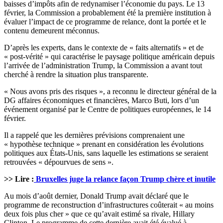
baisses d’impôts afin de redynamiser l’économie du pays. Le 13
février, la Commission a probablement été la première institution à
évaluer l’impact de ce programme de relance, dont la portée et le
contenu demeurent méconnus.
D’après les experts, dans le contexte de « faits alternatifs » et de
« post-vérité » qui caractérise le paysage politique américain depuis
l’arrivée de l’administration Trump, la Commission a avant tout
cherché à rendre la situation plus transparente.
« Nous avons pris des risques », a reconnu le directeur général de la
DG affaires économiques et financières, Marco Buti, lors d’un
événement organisé par le Centre de politiques européennes, le 14
février.
Il a rappelé que les dernières prévisions comprenaient une
« hypothèse technique » prenant en considération les évolutions
politiques aux États-Unis, sans laquelle les estimations se seraient
retrouvées « dépourvues de sens ».
>> Lire :
Bruxelles juge la relance façon Trump chère et inutile
Au mois d’août dernier, Donald Trump avait déclaré que le
programme de reconstruction d’infrastructures coûterait « au moins
deux fois plus cher » que ce qu’avait estimé sa rivale, Hillary
Clinton. Le programme de cette dernière avait été évalué à