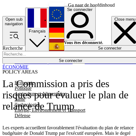
Ga naar de hoofdinhoud
Se connecter
Open sub
Close menu
English
navigation
Français
Deutsch
Vous êtes déconnecté.
Recherche
Se connecter
Español
Lumières éteintes
Se connecter
Rapporteur
Politique
Économie
Newsletters
Evénements
Em
ÉCONOMIE
POLICY AREAS
La Commission a pris des
Economie
Politique
risques pour évaluer le plan de
Agriculture et Alimentation
Santé
relance de Trump
Technologies
Energie, Environnement et Transport
Défense
Les experts accueillent favorablement l'évaluation du plan de relance
budgétaire de Donald Trump par l'exécutif européen. Mais le degré