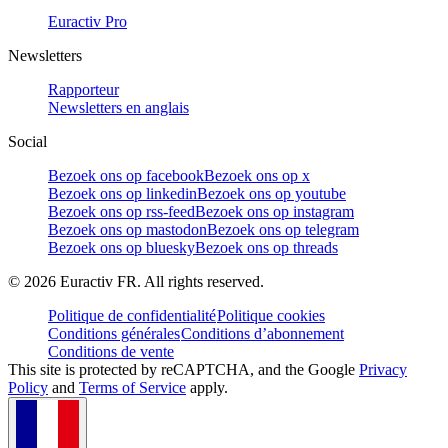
Euractiv Pro
Newsletters
Rapporteur
Newsletters en anglais
Social
Bezoek ons op facebook
Bezoek ons op x
Bezoek ons op linkedin
Bezoek ons op youtube
Bezoek ons op rss-feed
Bezoek ons op instagram
Bezoek ons op mastodon
Bezoek ons op telegram
Bezoek ons op bluesky
Bezoek ons op threads
©
2026
Euractiv FR. All rights reserved.
Politique de confidentialité
Politique cookies
Conditions générales
Conditions d’abonnement
Conditions de vente
This site is protected by reCAPTCHA, and the Google
Privacy
Policy
and
Terms of Service
apply.