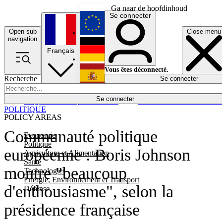
Ga naar de hoofdinhoud
Se connecter
Open sub
Close menu
English
navigation
Français
Deutsch
Vous êtes déconnecté.
Recherche
Se connecter
Español
Lumières éteintes
Se connecter
Rapporteur
Politique
Économie
Newsletters
Evénements
Em
POLITIQUE
POLICY AREAS
Communauté politique
Economie
Politique
européenne : Boris Johnson
Agriculture et Alimentation
Santé
montre "beaucoup
Technologies
Energie, Environnement et Transport
d'enthousiasme", selon la
Défense
présidence française