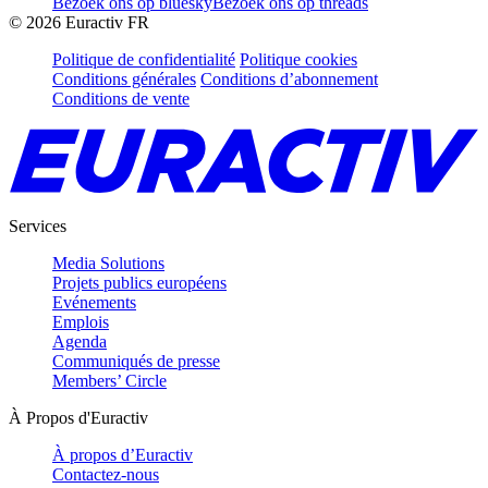
Bezoek ons op bluesky
Bezoek ons op threads
©
2026
Euractiv FR
Politique de confidentialité
Politique cookies
Conditions générales
Conditions d’abonnement
Conditions de vente
Services
Media Solutions
Projets publics européens
Evénements
Emplois
Agenda
Communiqués de presse
Members’ Circle
À Propos d'Euractiv
À propos d’Euractiv
Contactez-nous