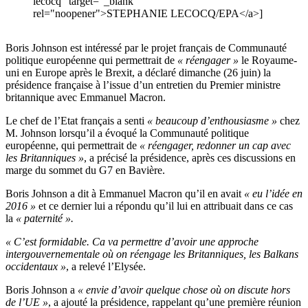
lecocq" target="_blank"
rel="noopener">STEPHANIE LECOCQ/EPA</a>]
Boris Johnson est intéressé par le projet français de Communauté
politique européenne qui permettrait de
« réengager »
le Royaume-
uni en Europe après le Brexit, a déclaré dimanche (26 juin) la
présidence française à l’issue d’un entretien du Premier ministre
britannique avec Emmanuel Macron.
Le chef de l’Etat français a senti
« beaucoup d’enthousiasme »
chez
M. Johnson lorsqu’il a évoqué la Communauté politique
européenne, qui permettrait de
« réengager, redonner un cap avec
les Britanniques »
, a précisé la présidence, après ces discussions en
marge du sommet du G7 en Bavière.
Boris Johnson a dit à Emmanuel Macron qu’il en avait
« eu l’idée en
2016 »
et ce dernier lui a répondu qu’il lui en attribuait dans ce cas
la
« paternité ».
« C’est formidable. Ca va permettre d’avoir une approche
intergouvernementale où on réengage les Britanniques, les Balkans
occidentaux »
, a relevé l’Elysée.
Boris Johnson a
« envie d’avoir quelque chose où on discute hors
de l’UE »
, a ajouté la présidence, rappelant qu’une première réunion