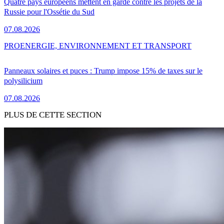
Quatre pays européens mettent en garde contre les projets de la
Russie pour l'Ossétie du Sud
07.08.2026
PRO
ENERGIE, ENVIRONNEMENT ET TRANSPORT
Panneaux solaires et puces : Trump impose 15% de taxes sur le
polysilicium
07.08.2026
PLUS DE CETTE SECTION