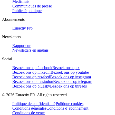
Mediahuis
Communiqués de presse
Publicité politique
Abonnements
Euractiv Pro
Newsletters
Rapporteur
Newsletters en anglais
Social
Bezoek ons op facebook
Bezoek ons op x
Bezoek ons op linkedin
Bezoek ons op youtube
Bezoek ons op rss-feed
Bezoek ons op instagram
Bezoek ons op mastodon
Bezoek ons op telegram
Bezoek ons op bluesky
Bezoek ons op threads
©
2026
Euractiv FR. All rights reserved.
Politique de confidentialité
Politique cookies
Conditions générales
Conditions d’abonnement
Conditions de vente