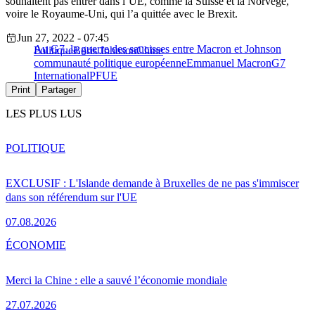
souhaitent pas entrer dans l’UE, comme la Suisse et la Norvège,
voire le Royaume-Uni, qui l’a quittée avec le Brexit.
Jun 27, 2022 - 07:45
Au G7, la guerre des saucisses entre Macron et Johnson
Politique
Boris Johnson
Chine
communauté politique européenne
Emmanuel Macron
G7
International
PFUE
Print
Partager
LES PLUS LUS
POLITIQUE
EXCLUSIF : L'Islande demande à Bruxelles de ne pas s'immiscer
dans son référendum sur l'UE
07.08.2026
ÉCONOMIE
Merci la Chine : elle a sauvé l’économie mondiale
27.07.2026