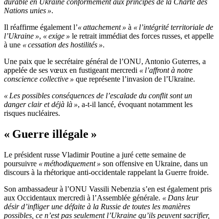
durable en Ukraine conformément aux principes de la Charte des
Nations unies »
.
Il réaffirme également l’
« attachement »
à
« l’intégrité territoriale de
l’Ukraine »
,
« exige »
le retrait immédiat des forces russes, et appelle
à une
« cessation des hostilités »
.
Une paix que le secrétaire général de l’ONU, Antonio Guterres, a
appelée de ses vœux en fustigeant mercredi
« l’affront à notre
conscience collective »
que représente l’invasion de l’Ukraine.
« Les possibles conséquences de l’escalade du conflit sont un
danger clair et déjà là »
, a-t-il lancé, évoquant notamment les
risques nucléaires.
« Guerre illégale »
Le président russe Vladimir Poutine a juré cette semaine de
poursuivre
« méthodiquement »
son offensive en Ukraine, dans un
discours à la rhétorique anti-occidentale rappelant la Guerre froide.
Son ambassadeur à l’ONU Vassili Nebenzia s’en est également pris
aux Occidentaux mercredi à l’Assemblée générale.
« Dans leur
désir d’infliger une défaite à la Russie de toutes les manières
possibles, ce n’est pas seulement l’Ukraine qu’ils peuvent sacrifier,