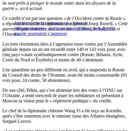
ils sont prêts à plonger le monde entier dans les abysses de la
guerre »
, a-t-il accusé.
Ce conflit n’est pas une question
« de l’Occident contre la Russie »
,
António Guterres annonce un « hiver de
a répondu le chef de la diplomatie européenne Josep Borrell.
« Cette
mécontentement » alors que les multiples crises dans le
guerre illégale concerne tout le monde : le Nord, le Sud, l’Est et
monde pourraient s’aggraver
l’Ouest »
.
Les trois résolutions liées à l’agression russe votées par l’Assemblée
générale depuis un an ont recueilli entre 140 et 143 voix pour, avec
cinq pays votant systématiquement contre (Russie, Bélarus, Syrie,
Corée du Nord et Érythrée) et moins de 40 s’abstenant.
Une quatrième un peu différente en avril, qui a suspendu la Russie
du Conseil des droits de l’Homme, avait été moins consensuelle (93
voix pour, 24 contre, 58 abstentions).
De son côté, Pékin, qui s’est abstenue lors des votes à l’ONU sur
l’Ukraine, a tenté mercredi de jouer les médiateurs en présentant à
Moscou sa vision pour le
« règlement politique »
du conflit.
Le chef de la diplomatie chinoise Wang Yi a été reçu au Kremlin,
après s’être entretenu avec le ministre russe des Affaires étrangères,
Sergueï Lavrov.