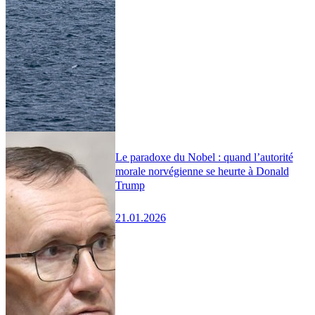
Le paradoxe du Nobel : quand l’autorité
morale norvégienne se heurte à Donald
Trump
21.01.2026