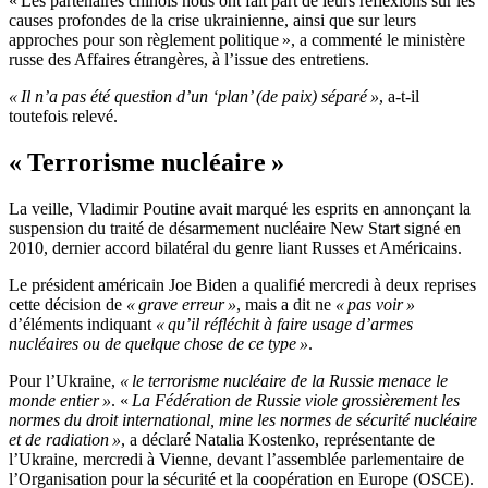
« Les partenaires chinois nous ont fait part de leurs réflexions sur les
causes profondes de la crise ukrainienne, ainsi que sur leurs
approches pour son règlement politique », a commenté le ministère
russe des Affaires étrangères, à l’issue des entretiens.
« Il n’a pas été question d’un ‘plan’ (de paix) séparé »
, a-t-il
toutefois relevé.
« Terrorisme nucléaire »
La veille, Vladimir Poutine avait marqué les esprits en annonçant la
suspension du traité de désarmement nucléaire New Start signé en
2010, dernier accord bilatéral du genre liant Russes et Américains.
Le président américain Joe Biden a qualifié mercredi à deux reprises
cette décision de
« grave erreur »
, mais a dit ne
« pas voir »
d’éléments indiquant
« qu’il réfléchit à faire usage d’armes
nucléaires ou de quelque chose de ce type »
.
Pour l’Ukraine,
« le terrorisme nucléaire de la Russie menace le
monde entier »
. «
La Fédération de Russie viole grossièrement les
normes du droit international, mine les normes de sécurité nucléaire
et de radiation »
, a déclaré Natalia Kostenko, représentante de
l’Ukraine, mercredi à Vienne, devant l’assemblée parlementaire de
l’Organisation pour la sécurité et la coopération en Europe (OSCE).