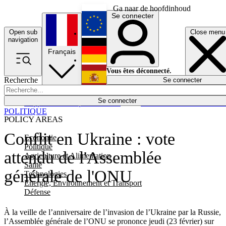
Ga naar de hoofdinhoud
Se connecter
Open sub
Close menu
English
navigation
Français
Deutsch
Vous êtes déconnecté.
Recherche
Se connecter
Español
Lumières éteintes
Se connecter
Rapporteur
Politique
Économie
Newsletters
Evénements
Em
POLITIQUE
POLICY AREAS
Conflit en Ukraine : vote
Economie
Politique
attendu de l'Assemblée
Agriculture et Alimentation
Santé
générale de l'ONU
Technologies
Energie, Environnement et Transport
Défense
À la veille de l’anniversaire de l’invasion de l’Ukraine par la Russie,
l’Assemblée générale de l’ONU se prononce jeudi (23 février) sur