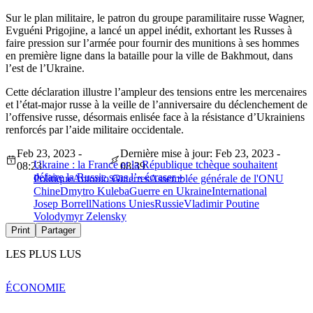
Sur le plan militaire, le patron du groupe paramilitaire russe Wagner,
Evguéni Prigojine, a lancé un appel inédit, exhortant les Russes à
faire pression sur l’armée pour fournir des munitions à ses hommes
en première ligne dans la bataille pour la ville de Bakhmout, dans
l’est de l’Ukraine.
Cette déclaration illustre l’ampleur des tensions entre les mercenaires
et l’état-major russe à la veille de l’anniversaire du déclenchement de
l’offensive russe, désormais enlisée face à la résistance d’Ukrainiens
renforcés par l’aide militaire occidentale.
Feb 23, 2023 -
Dernière mise à jour: Feb 23, 2023 -
Ukraine : la France et la République tchèque souhaitent
08:23
08:39
défaire la Russie sans l’« écraser »
Politique
Antonio Guterres
Assemblée générale de l'ONU
Chine
Dmytro Kuleba
Guerre en Ukraine
International
Josep Borrell
Nations Unies
Russie
Vladimir Poutine
Volodymyr Zelensky
Print
Partager
LES PLUS LUS
ÉCONOMIE