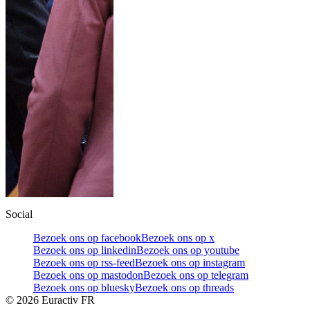
Social
Bezoek ons op facebook
Bezoek ons op x
Bezoek ons op linkedin
Bezoek ons op youtube
Bezoek ons op rss-feed
Bezoek ons op instagram
Bezoek ons op mastodon
Bezoek ons op telegram
Bezoek ons op bluesky
Bezoek ons op threads
©
2026
Euractiv FR