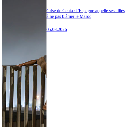
Crise de Ceuta : l’Espagne appelle ses alliés
à ne pas blâmer le Maroc
05.08.2026