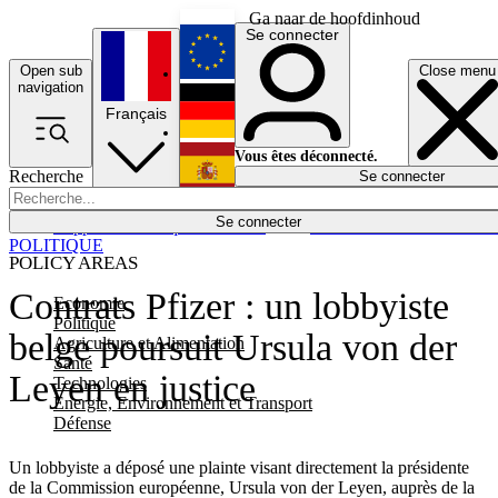
Ga naar de hoofdinhoud
Se connecter
Open sub
Close menu
English
navigation
Français
Deutsch
Vous êtes déconnecté.
Recherche
Se connecter
Español
Lumières éteintes
Se connecter
Rapporteur
Politique
Économie
Newsletters
Evénements
Em
POLITIQUE
POLICY AREAS
Contrats Pfizer : un lobbyiste
Economie
Politique
belge poursuit Ursula von der
Agriculture et Alimentation
Santé
Leyen en justice
Technologies
Energie, Environnement et Transport
Défense
Un lobbyiste a déposé une plainte visant directement la présidente
de la Commission européenne, Ursula von der Leyen, auprès de la