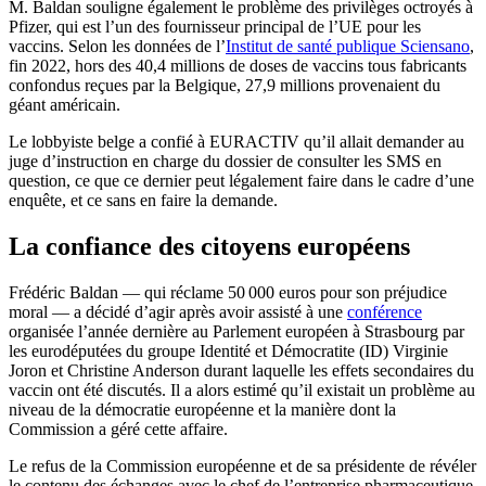
M. Baldan souligne également le problème des privilèges octroyés à
Pfizer, qui est l’un des fournisseur principal de l’UE pour les
vaccins. Selon les données de l’
Institut de santé publique Sciensano
,
fin 2022, hors des 40,4 millions de doses de vaccins tous fabricants
confondus reçues par la Belgique, 27,9 millions provenaient du
géant américain.
Le lobbyiste belge a confié à EURACTIV qu’il allait demander au
juge d’instruction en charge du dossier de consulter les SMS en
question, ce que ce dernier peut légalement faire dans le cadre d’une
enquête, et ce sans en faire la demande.
La confiance des citoyens européens
Frédéric Baldan — qui réclame 50 000 euros pour son préjudice
moral — a décidé d’agir après avoir assisté à une
conférence
organisée l’année dernière au Parlement européen à Strasbourg par
les eurodéputées du groupe Identité et Démocratite (ID) Virginie
Joron et Christine Anderson durant laquelle les effets secondaires du
vaccin ont été discutés. Il a alors estimé qu’il existait un problème au
niveau de la démocratie européenne et la manière dont la
Commission a géré cette affaire.
Le refus de la Commission européenne et de sa présidente de révéler
le contenu des échanges avec le chef de l’entreprise pharmaceutique