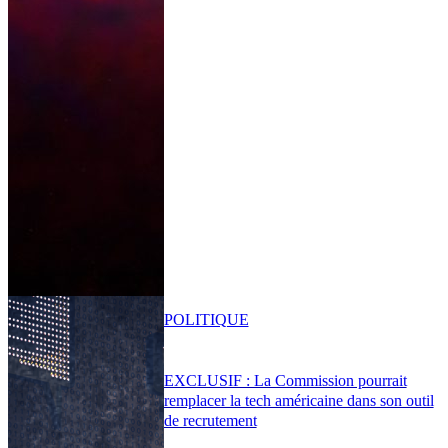
POLITIQUE
EXCLUSIF : La Commission pourrait
remplacer la tech américaine dans son outil
de recrutement