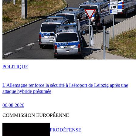
POLITIQUE
L'Allemagne renforce la sécurité à l'aéroport de Leipzig après une
attaque hybride présumée
06.08.2026
COMMISSION EUROPÉENNE
PRO
DÉFENSE