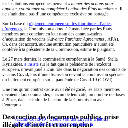
les institutions européennes peuvent
« mener des actions pour
appuyer, coordonner ou compléter l’action des États membres »
. Il
ne s’agit donc pas d’une compétence exclusive ou partagée.
Sur la base du
règlement européen sur les fournitures d’aides
d’urgences
, la Commission a donc été mandatée par les États
membres pour conclure en leur nom des contrats-cadres
d’acquisition de vaccins (
Advance Purchase Agreements ,
APA).
Or, dans cet accord, aucune attribution particulière n’aurait été
conférée à la présidente de la Commission, estime le plaignant.
Le 27 mars dernier, la commissaire européenne à la Santé, Stella
Kyriakides,
a insisté
sur le fait que la présidente de l’exécutif
européen, n’avait joué aucun rôle dans la négociation des contrats de
vaccins Covid, lors d’une discussion devant la commission spéciale
du Parlement européen sur la pandémie de Covid-19 (COVI).
Une fois qu’un contrat-cadre avait été négocié, les États membres
devaient alors commander, chacun de leur côté, un nombre de doses
à Pfizer, dans le cadre de l’accord de la Commission avec
l’entreprise.
Destruction de documents publics, prise
Vaccins Covid-19 : Ursula von der Leyen n’a jamais
illégale d’intérêt et corruption
été impliquée dans les négociations, selon la