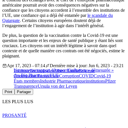
américaine pourrait avoir des conséquences négatives sur la
confiance que les citoyens accordent à l’ensemble des institutions de
l’UE, une confiance qui a déjà été entamée par
le scandale du
Qatargate
. Certains citoyens européens doutent déjà de
l’engagement de l’institution à agir dans l’intérêt général.
De plus, la question de la vaccination contre la Covid-19 est une
question importante et les enjeux de santé publique y étant liés sont
cruciaux. Les citoyens ont un intérêt légitime à savoir dans quel
contexte et de quelle manière ces contrats ont été négociés, estime le
plaignant.
Apr 17, 2023 - 07:14
Dernière mise à jour: Jun 6, 2023 - 23:21
Un nouveau rapport dénonce l’influence « démesurée »
Politique
Technologies
Albert Bourla
Belgique
des Big Pharma sur l’UE
Commission Européenne
Corruption
COVID
Covid-19
États membres
Industrie Pharmaceutique
institutions
Pfizer
Transparence
Ursula von der Leyen
Print
Partager
LES PLUS LUS
PRO
SANTÉ