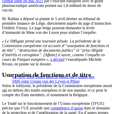
contrat signé en mai 2021
par l’exécutif européen avec le géant
pharmaceutique américain portant sur 1,8 milliard de doses de
vaccin.
M. Baldan a déposé sa plainte le 5 avril dernier au tribunal de
première instance de Liège, directement auprès du juge d’instruction
Frédéric Frenay. Le juge belge pourrait demander la levée
d’immunité de Mme von der Leyen pour réaliser l’enquête.
« Le SMSgate prend une tournure pénale. La présidente de la
Commission européenne est accusée d’“usurpation de fonctions et
de titre”, “destruction de documents publics” et “prise illégale
d’intérêts et corruption”. [Affaire] à suivre, comme l’enquête en
cours du Parquet européen »
,
a déclaré
l’eurodéputée Michèle
Rivasi, en pointe sur le dossier.
Usurpation de fonctions et de titre
Le New York Times saisit la justice sur l’affaire des
SMS entre Ursula von der Leyen et Pfizer
Selon le lobbyiste, la présidente de la Commission européenne aurait
agi en dehors des traités européens et de son mandat, et ce pour le
compte des États membres, et notamment la Belgique.
Le Traité sur le fonctionnement de l’Union européenne (TFUE)
précise que l’UE possède une
compétence d’appui
dans le domaine
de la protection et de l’amélioration de la santé. En d’autres termes,