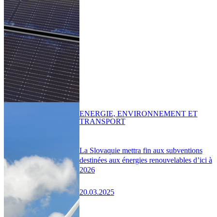
ENERGIE, ENVIRONNEMENT ET
TRANSPORT
La Slovaquie mettra fin aux subventions
destinées aux énergies renouvelables d’ici à
2026
20.03.2025