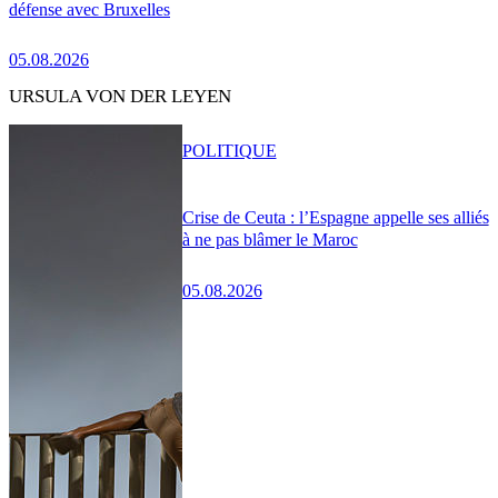
défense avec Bruxelles
05.08.2026
URSULA VON DER LEYEN
POLITIQUE
Crise de Ceuta : l’Espagne appelle ses alliés
à ne pas blâmer le Maroc
05.08.2026