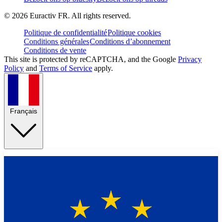
©
2026
Euractiv FR. All rights reserved.
Politique de confidentialité
Politique cookies
Conditions générales
Conditions d’abonnement
Conditions de vente
This site is protected by reCAPTCHA, and the Google
Privacy
Policy
and
Terms of Service
apply.
Français