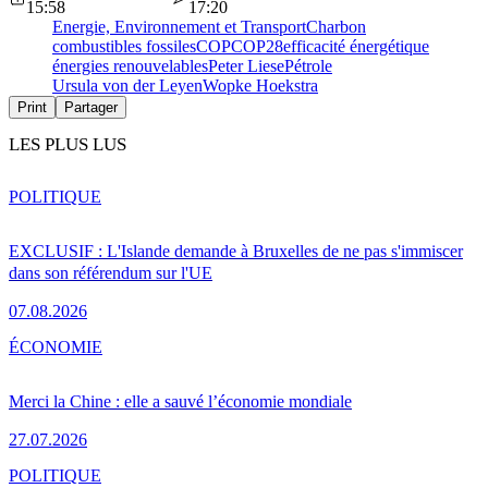
15:58
17:20
Energie, Environnement et Transport
Charbon
combustibles fossiles
COP
COP28
efficacité énergétique
énergies renouvelables
Peter Liese
Pétrole
Ursula von der Leyen
Wopke Hoekstra
Print
Partager
LES PLUS LUS
POLITIQUE
EXCLUSIF : L'Islande demande à Bruxelles de ne pas s'immiscer
dans son référendum sur l'UE
07.08.2026
ÉCONOMIE
Merci la Chine : elle a sauvé l’économie mondiale
27.07.2026
POLITIQUE