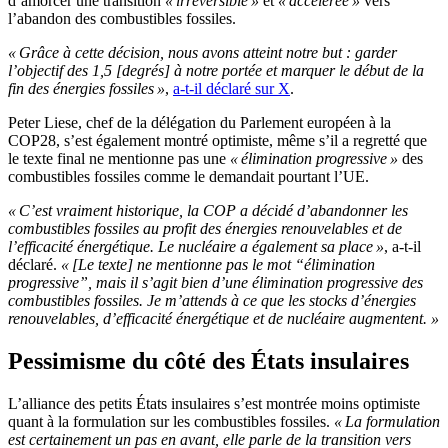
d’amorcer une transition
« irréversible »
et
« accélérée »
vers
l’abandon des combustibles fossiles.
« Grâce à cette décision, nous avons atteint notre but : garder
l’objectif des 1,5 [degrés] à notre portée et marquer le début de la
fin des énergies fossiles »
,
a-t-il déclaré sur X
.
Peter Liese, chef de la délégation du Parlement européen à la
COP28, s’est également montré optimiste, même s’il a regretté que
le texte final ne mentionne pas une
« élimination progressive »
des
combustibles fossiles comme le demandait pourtant l’UE.
« C’est vraiment historique, la COP a décidé d’abandonner les
combustibles fossiles au profit des énergies renouvelables et de
l’efficacité énergétique. Le nucléaire a également sa place »
, a-t-il
déclaré.
« [Le texte] ne mentionne pas le mot “élimination
progressive”, mais il s’agit bien d’une élimination progressive des
combustibles fossiles. Je m’attends à ce que les stocks d’énergies
renouvelables, d’efficacité énergétique et de nucléaire augmentent. »
Pessimisme du côté des États insulaires
L’alliance des petits États insulaires s’est montrée moins optimiste
quant à la formulation sur les combustibles fossiles.
« La formulation
est certainement un pas en avant, elle parle de la transition vers