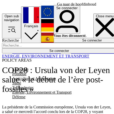
Ga naar de hoofdinhoud
Se connecter
Open sub
Close menu
English
navigation
Français
Deutsch
Vous êtes déconnecté.
Recherche
Se connecter
Español
Lumières éteintes
Se connecter
Rapporteur
Politique
Économie
Newsletters
Evénements
Em
ENERGIE, ENVIRONNEMENT ET TRANSPORT
POLICY AREAS
COP28 : Ursula von der Leyen
Economie
Politique
salue « le début de l’ère post-
Agriculture et Alimentation
Santé
fossiles »
Technologies
Energie, Environnement et Transport
Défense
La présidente de la Commission européenne, Ursula von der Leyen,
a salué ce mercredi l’accord conclu lors de la COP28, y voyant