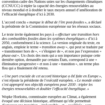
convention-cadre des Nations unies sur les changements climatiques
(CCNUCC) à tripler la capacité des énergies renouvelables au
niveau mondial et à doubler le taux moyen annuel d’amélioration de
l’efficacité énergétique d’ici à 2030.
L’accord conclu
« marque le début de l’ère post-fossiles »
, a déclaré
la présidente de la Commission européenne sur les réseaux sociaux.
Le texte invite également les pays à
« effectuer une transition hors
des combustibles fossiles dans les systèmes énergétiques »
d’ici à
2050, conformément à la science. La version originale du texte, en
anglais, emploie le terme «
transition away
», qui peut se traduire par
« transitionner hors de », « s’éloigner de », et non pas l’expression «
phase-out
». Un choix des mots qui a son importance puisque cette
dernière option, demandée par certains États, correspond à une «
élimination progressive » et non à une « transition », un terme plus
flou qui a finalement été retenu.
« Une part cruciale de cet accord historique a été faite en Europe »
,
s’est réjouie la présidente de l’exécutif européen.
« Le monde entier
s’est approprié nos objectifs européens pour 2030 : tripler les
énergies renouvelables et doubler l’efficacité énergétique. »
Wopke Hoekstra, commissaire européen au Climat, a également
évoqué une décision historique, affirmant qu’elle permettrait