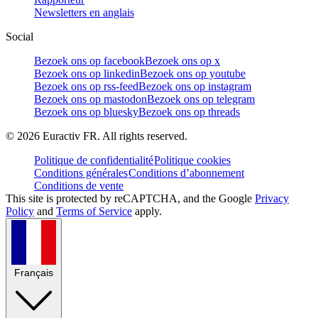
Newsletters en anglais
Social
Bezoek ons op facebook
Bezoek ons op x
Bezoek ons op linkedin
Bezoek ons op youtube
Bezoek ons op rss-feed
Bezoek ons op instagram
Bezoek ons op mastodon
Bezoek ons op telegram
Bezoek ons op bluesky
Bezoek ons op threads
©
2026
Euractiv FR. All rights reserved.
Politique de confidentialité
Politique cookies
Conditions générales
Conditions d’abonnement
Conditions de vente
This site is protected by reCAPTCHA, and the Google
Privacy
Policy
and
Terms of Service
apply.
Français