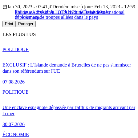
Jan 30, 2023 - 07:41
Dernière mise à jour: Feb 13, 2023 - 12:59
Finlande : le chef de la défense prêt à autoriser le
Politique
Adhésion à l'OTAN
Chine
Finlande
International
déploiement de troupes alliées dans le pays
OTAN
Turquie
Print
Partager
LES PLUS LUS
POLITIQUE
EXCLUSIF : L'Islande demande à Bruxelles de ne pas s'immiscer
dans son référendum sur l'UE
07.08.2026
POLITIQUE
Une enclave espagnole dépassée par l'afflux de migrants arrivant par
la mer
30.07.2026
ÉCONOMIE