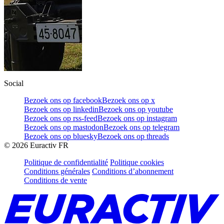
Social
Bezoek ons op facebook
Bezoek ons op x
Bezoek ons op linkedin
Bezoek ons op youtube
Bezoek ons op rss-feed
Bezoek ons op instagram
Bezoek ons op mastodon
Bezoek ons op telegram
Bezoek ons op bluesky
Bezoek ons op threads
©
2026
Euractiv FR
Politique de confidentialité
Politique cookies
Conditions générales
Conditions d’abonnement
Conditions de vente