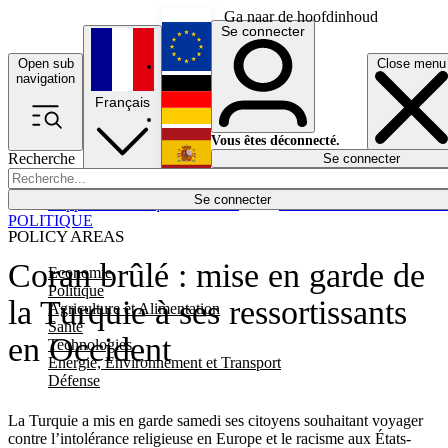
Ga naar de hoofdinhoud
Se connecter
Open sub
Close menu
English
navigation
Français
Deutsch
Vous êtes déconnecté.
Recherche
Se connecter
Español
Lumières éteintes
Se connecter
Rapporteur
Politique
Économie
Newsletters
Evénements
Em
POLITIQUE
POLICY AREAS
Coran brûlé : mise en garde de
Economie
Politique
la Turquie à ses ressortissants
Agriculture et Alimentation
Santé
en Occident
Technologies
Energie, Environnement et Transport
Défense
La Turquie a mis en garde samedi ses citoyens souhaitant voyager
contre l’intolérance religieuse en Europe et le racisme aux États-