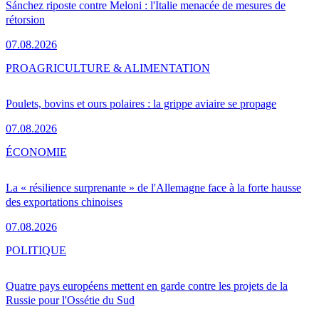
Sánchez riposte contre Meloni : l'Italie menacée de mesures de
rétorsion
07.08.2026
PRO
AGRICULTURE & ALIMENTATION
Poulets, bovins et ours polaires : la grippe aviaire se propage
07.08.2026
ÉCONOMIE
La « résilience surprenante » de l'Allemagne face à la forte hausse
des exportations chinoises
07.08.2026
POLITIQUE
Quatre pays européens mettent en garde contre les projets de la
Russie pour l'Ossétie du Sud