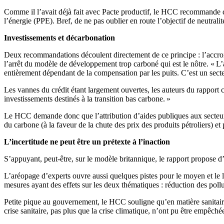
Comme il l’avait déjà fait avec Pacte productif, le HCC recommande d
l’énergie (PPE). Bref, de ne pas oublier en route l’objectif de neutr
Investissements et décarbonation
Deux recommandations découlent directement de ce principe : l’accrois
l’arrêt du modèle de développement trop carboné qui est le nôtre. « L’a
entièrement dépendant de la compensation par les puits. C’est un sect
Les vannes du crédit étant largement ouvertes, les auteurs du rapport c
investissements destinés à la transition bas carbone. »
Le HCC demande donc que l’attribution d’aides publiques aux secteurs
du carbone (à la faveur de la chute des prix des produits pétroliers) e
L’incertitude ne peut être un prétexte à l’inaction
S’appuyant, peut-être, sur le modèle britannique, le rapport propose d’
L’aréopage d’experts ouvre aussi quelques pistes pour le moyen et le
mesures ayant des effets sur les deux thématiques : réduction des poll
Petite pique au gouvernement, le HCC souligne qu’en matière sanitaire o
crise sanitaire, pas plus que la crise climatique, n’ont pu être empêchée