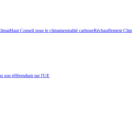
limat
Haut Conseil pour le climat
neutralité carbone
Réchauffement Clim
s son référendum sur l'UE