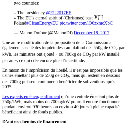
two countries:
– The presidency
@EU2017EE
– The EU's eternal spirit of (Christmas) past 🇵🇱
Poland
#CleanEnergyEU
pic.twitter.com/lO0zxmcXbC
— Manon Dufour (@ManonDf)
December 18, 2017
Une autre modification de la proposition de la Commission a
également suscité des inquiétudes : au plafond des 550g de CO
par
2
kWh, les ministres ont ajouté « ou 700kg de CO
par kW installé
2
par an », ce qui crée encore plus d’incertitude.
En raison de l’imprécision du libellé, il n’est pas impossible que les
usines émettant plus de 550g de CO
, mais qui restent en dessous
2
des 700kg puissent continuer à bénéficier de subventions après
2035.
Les experts en énergie affirment
qu’une centrale émettant plus de
750g/kWh, mais moins de 700kg/kW pourrait encore fonctionner
pendant environ 930 heures ou environ 40 jours à pleine capacité,
bénéficiant ainsi de fonds publics.
D’autres chemins de financement