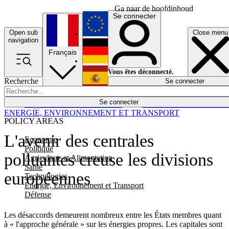
Ga naar de hoofdinhoud
Se connecter
Open sub
Close menu
English
navigation
Français
Deutsch
Vous êtes déconnecté.
Recherche
Se connecter
Español
Lumières éteintes
Se connecter
Rapporteur
Politique
Économie
Newsletters
Evénements
Em
ENERGIE, ENVIRONNEMENT ET TRANSPORT
POLICY AREAS
L'avenir des centrales
Economie
Politique
polluantes creuse les divisions
Agriculture et Alimentation
Santé
européennes
Technologies
Energie, Environnement et Transport
Défense
Les désaccords demeurent nombreux entre les États membres quant
à « l'approche générale » sur les énergies propres. Les capitales sont