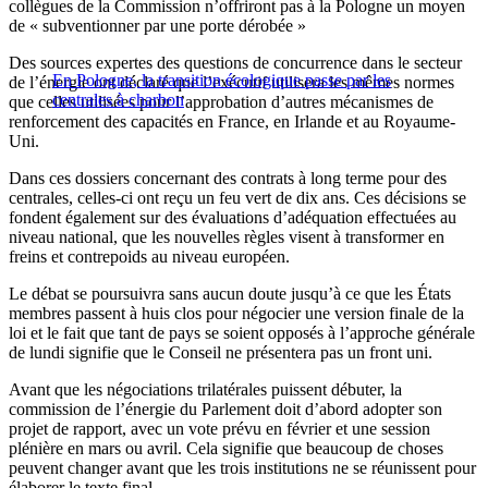
collègues de la Commission n’offriront pas à la Pologne un moyen
de « subventionner par une porte dérobée »
Des sources expertes des questions de concurrence dans le secteur
En Pologne, la transition écologique passe par les
de l’énergie ont déclaré que l’exécutif utilisera les mêmes normes
centrales à charbon
que celles utilisées pour l’approbation d’autres mécanismes de
renforcement des capacités en France, en Irlande et au Royaume-
Uni.
Dans ces dossiers concernant des contrats à long terme pour des
centrales, celles-ci ont reçu un feu vert de dix ans. Ces décisions se
fondent également sur des évaluations d’adéquation effectuées au
niveau national, que les nouvelles règles visent à transformer en
freins et contrepoids au niveau européen.
Le débat se poursuivra sans aucun doute jusqu’à ce que les États
membres passent à huis clos pour négocier une version finale de la
loi et le fait que tant de pays se soient opposés à l’approche générale
de lundi signifie que le Conseil ne présentera pas un front uni.
Avant que les négociations trilatérales puissent débuter, la
commission de l’énergie du Parlement doit d’abord adopter son
projet de rapport, avec un vote prévu en février et une session
plénière en mars ou avril. Cela signifie que beaucoup de choses
peuvent changer avant que les trois institutions ne se réunissent pour
élaborer le texte final.