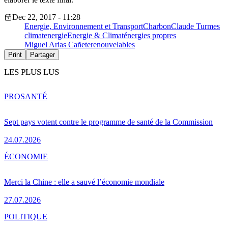
Dec 22, 2017 - 11:28
Energie, Environnement et Transport
Charbon
Claude Turmes
climat
energie
Energie & Climat
énergies propres
Miguel Arias Cañete
renouvelables
Print
Partager
LES PLUS LUS
PRO
SANTÉ
Sept pays votent contre le programme de santé de la Commission
24.07.2026
ÉCONOMIE
Merci la Chine : elle a sauvé l’économie mondiale
27.07.2026
POLITIQUE