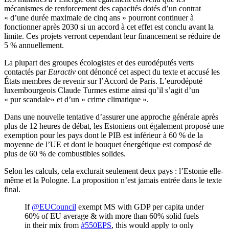
mécanismes de renforcement des capacités dotés d’un contrat
« d’une durée maximale de cinq ans » pourront continuer à
fonctionner après 2030 si un accord à cet effet est conclu avant la
limite. Ces projets verront cependant leur financement se réduire de
5 % annuellement.
La plupart des groupes écologistes et des eurodéputés verts
contactés par
Euractiv
ont dénoncé cet aspect du texte et accusé les
États membres de revenir sur l’Accord de Paris. L’eurodéputé
luxembourgeois Claude Turmes estime ainsi qu’il s’agit d’un
« pur scandale» et d’un « crime climatique ».
Dans une nouvelle tentative d’assurer une approche générale après
plus de 12 heures de débat, les Estoniens ont également proposé une
exemption pour les pays dont le PIB est inférieur à 60 % de la
moyenne de l’UE et dont le bouquet énergétique est composé de
plus de 60 % de combustibles solides.
Selon les calculs, cela exclurait seulement deux pays : l’Estonie elle-
même et la Pologne. La proposition n’est jamais entrée dans le texte
final.
If
@EUCouncil
exempt MS with GDP per capita under
60% of EU average & with more than 60% solid fuels
in their mix from
#550EPS
, this would apply to only