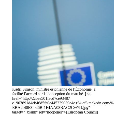
Kadri Simson, ministre estonienne de l’Économie, a
facilité l’accord sur la conception du marché. [<a
href="http://2cbae501facd7ce93487-
c1903891d4eb46d5fa0e445339039e4e.r34.cf3.rackcdn.com/
EBA2-40F3-946B-1F4AA08BAC2C%7D.jpg"
target="_blank" rel="noopener">[European Council]