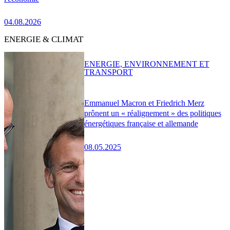
04.08.2026
ENERGIE & CLIMAT
ENERGIE, ENVIRONNEMENT ET
TRANSPORT
Emmanuel Macron et Friedrich Merz
prônent un « réalignement » des politiques
énergétiques française et allemande
08.05.2025