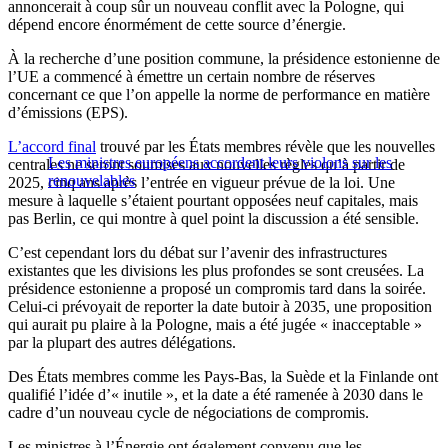
annoncerait à coup sûr un nouveau conflit avec la Pologne, qui
dépend encore énormément de cette source d’énergie.
À la recherche d’une position commune, la présidence estonienne de
l’UE a commencé à émettre un certain nombre de réserves
concernant ce que l’on appelle la norme de performance en matière
d’émissions (EPS).
L’accord final
trouvé par les États membres révèle que les nouvelles
Les ministres européens accordent leurs violons sur les
centrales ne seront soumises aux nouvelles règles qu’à partir de
renouvelables
2025, cinq ans après l’entrée en vigueur prévue de la loi. Une
mesure à laquelle s’étaient pourtant opposées neuf capitales, mais
pas Berlin, ce qui montre à quel point la discussion a été sensible.
C’est cependant lors du débat sur l’avenir des infrastructures
existantes que les divisions les plus profondes se sont creusées. La
présidence estonienne a proposé un compromis tard dans la soirée.
Celui-ci prévoyait de reporter la date butoir à 2035, une proposition
qui aurait pu plaire à la Pologne, mais a été jugée « inacceptable »
par la plupart des autres délégations.
Des États membres comme les Pays-Bas, la Suède et la Finlande ont
qualifié l’idée d’« inutile », et la date a été ramenée à 2030 dans le
cadre d’un nouveau cycle de négociations de compromis.
Les ministres à l’Énergie ont également convenu que les