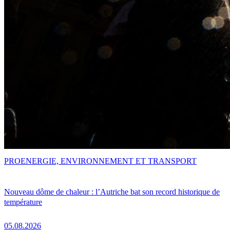
PRO
ENERGIE, ENVIRONNEMENT ET TRANSPORT
Nouveau dôme de chaleur : l’Autriche bat son record historique de
température
05.08.2026