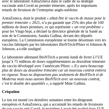
avec le laboratoire AstraZeneca dans le cadre de sa stratégie
vaccinale anti-Covid au premier trimestre, après les importants
retards de livraison de l’entreprise anglo-suédoise.
AstraZeneca, dont le produit
« allait être le vaccin de masse pour le
premier trimestre »
2021, n’a pu garantir que 25% des plus de 100
millions de doses promises, ce qui représente
« un vrai problème »
pour les Vingt-Sept, a déclaré la directrice générale de la Santé au
sein de la Commission, Sandra Gallina, devant des députés
européens. La Commission européenne se tourne désormais vers les
vaccins fabriqués par les laboratoires BioNTech/Pfizer et Johnson &
Johnson, a-t-elle souligné.
Le laboratoire allemand BioNTech a promis lundi de livrer à l’UE
jusqu’à 75 millions de doses supplémentaires au deuxième trimestre
du vaccin développé avec l’américain Pfizer.
« Il y aura beaucoup
plus de doses au deuxième trimestre car un nouveau contrat entrera
en vigueur. Nous ne disposerons pas seulement de BioNTech et de
Moderna mais nous aurons BioNTech avec un nouveau contrat,
c’est le double des quantités »,
a rappelé Mme Gallina.
Crispation
Le ton est monté ces dernières semaines entre les dirigeants
européens et AstraZeneca, qui a accumulé les retards de livraisons
de son vaccin anti-Covid, le troisième à avoir été avalisé dans l’UE