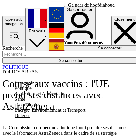
Ga naar de hoofdinhoud
Se connecter
Open sub
Close menu
English
navigation
Français
Deutsch
Vous êtes déconnecté.
Recherche
Se connecter
Español
Lumières éteintes
Se connecter
Rapporteur
Politique
Économie
Newsletters
Evénements
Em
POLITIQUE
POLICY AREAS
Course aux vaccins : l'UE
Economie
Politique
prend ses distances avec
Agriculture et Alimentation
Santé
AstraZeneca
Technologies
Energie, Environnement et Transport
Défense
La Commission européenne a indiqué lundi prendre ses distances
avec le laboratoire AstraZeneca dans le cadre de sa stratégie