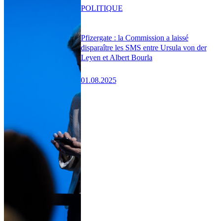
POLITIQUE
Pfizergate : la Commission a laissé
disparaître les SMS entre Ursula von der
Leyen et Albert Bourla
01.08.2025