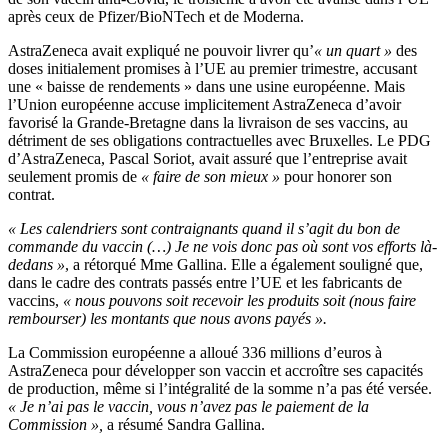
après ceux de Pfizer/BioNTech et de Moderna.
AstraZeneca avait expliqué ne pouvoir livrer qu’
« un quart »
des
doses initialement promises à l’UE au premier trimestre, accusant
une « baisse de rendements » dans une usine européenne. Mais
l’Union européenne accuse implicitement AstraZeneca d’avoir
favorisé la Grande-Bretagne dans la livraison de ses vaccins, au
détriment de ses obligations contractuelles avec Bruxelles. Le PDG
d’AstraZeneca, Pascal Soriot, avait assuré que l’entreprise avait
seulement promis de
« faire de son mieux »
pour honorer son
contrat.
« Les calendriers sont contraignants quand il s’agit du bon de
commande du vaccin (…) Je ne vois donc pas où sont vos efforts là-
dedans »
, a rétorqué Mme Gallina. Elle a également souligné que,
dans le cadre des contrats passés entre l’UE et les fabricants de
vaccins,
« nous pouvons soit recevoir les produits soit (nous faire
rembourser) les montants que nous avons payés ».
La Commission européenne a alloué 336 millions d’euros à
AstraZeneca pour développer son vaccin et accroître ses capacités
de production, même si l’intégralité de la somme n’a pas été versée.
« Je n’ai pas le vaccin, vous n’avez pas le paiement de la
Commission »,
a résumé Sandra Gallina.