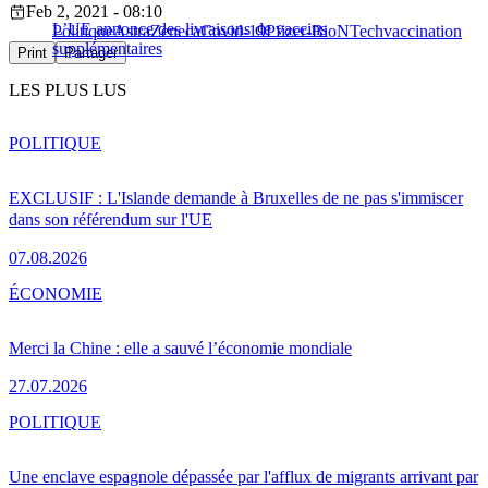
Feb 2, 2021 - 08:10
L’UE annonce des livraisons de vaccins
Politique
AstraZeneca
Covid-19
Pfizer-BioNTech
vaccination
supplémentaires
Print
Partager
LES PLUS LUS
POLITIQUE
EXCLUSIF : L'Islande demande à Bruxelles de ne pas s'immiscer
dans son référendum sur l'UE
07.08.2026
ÉCONOMIE
Merci la Chine : elle a sauvé l’économie mondiale
27.07.2026
POLITIQUE
Une enclave espagnole dépassée par l'afflux de migrants arrivant par