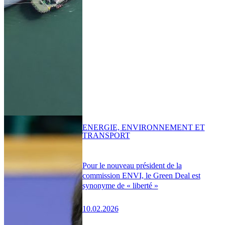
ENERGIE, ENVIRONNEMENT ET
TRANSPORT
Pour le nouveau président de la
commission ENVI, le Green Deal est
synonyme de « liberté »
10.02.2026