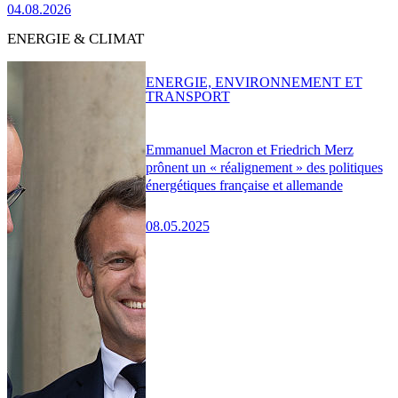
04.08.2026
ENERGIE & CLIMAT
ENERGIE, ENVIRONNEMENT ET
TRANSPORT
Emmanuel Macron et Friedrich Merz
prônent un « réalignement » des politiques
énergétiques française et allemande
08.05.2025