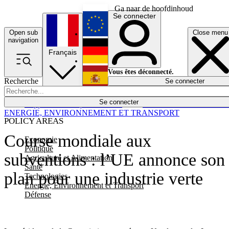
Ga naar de hoofdinhoud
Se connecter
Open sub
Close menu
English
navigation
Français
Deutsch
Vous êtes déconnecté.
Recherche
Se connecter
Español
Lumières éteintes
Se connecter
Rapporteur
Politique
Économie
Newsletters
Evénements
Em
ENERGIE, ENVIRONNEMENT ET TRANSPORT
POLICY AREAS
Course mondiale aux
Economie
Politique
subventions : l’UE annonce son
Agriculture et Alimentation
Santé
plan pour une industrie verte
Technologies
Energie, Environnement et Transport
Défense