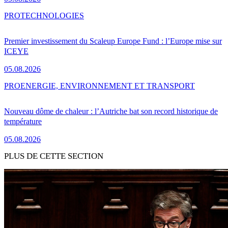
PRO
TECHNOLOGIES
Premier investissement du Scaleup Europe Fund : l’Europe mise sur
ICEYE
05.08.2026
PRO
ENERGIE, ENVIRONNEMENT ET TRANSPORT
Nouveau dôme de chaleur : l’Autriche bat son record historique de
température
05.08.2026
PLUS DE CETTE SECTION