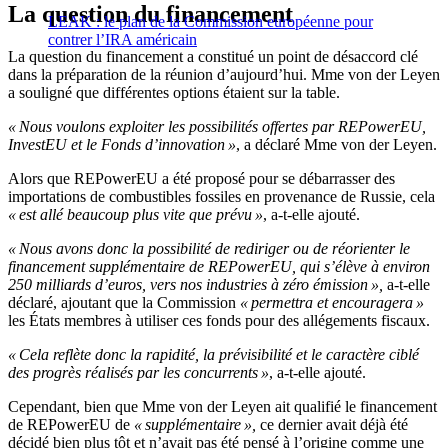
La question du financement
LEAK : le plan de la Commission européenne pour
contrer l’IRA américain
La question du financement a constitué un point de désaccord clé
dans la préparation de la réunion d’aujourd’hui. Mme von der Leyen
a souligné que différentes options étaient sur la table.
« Nous voulons exploiter les possibilités offertes par REPowerEU,
InvestEU et le Fonds d’innovation »
, a déclaré Mme von der Leyen.
Alors que REPowerEU a été proposé pour se débarrasser des
importations de combustibles fossiles en provenance de Russie, cela
« est allé beaucoup plus vite que prévu »
, a-t-elle ajouté.
« Nous avons donc la possibilité de rediriger ou de réorienter le
financement supplémentaire de REPowerEU, qui s’élève à environ
250 milliards d’euros, vers nos industries à zéro émission »,
a-t-elle
déclaré, ajoutant que la Commission
« permettra et encouragera »
les États membres à utiliser ces fonds pour des allégements fiscaux.
« Cela reflète donc la rapidité, la prévisibilité et le caractère ciblé
des progrès réalisés par les concurrents »
, a-t-elle ajouté.
Cependant, bien que Mme von der Leyen ait qualifié le financement
de REPowerEU de
« supplémentaire »,
ce dernier avait déjà été
décidé bien plus tôt et n’avait pas été pensé à l’origine comme une