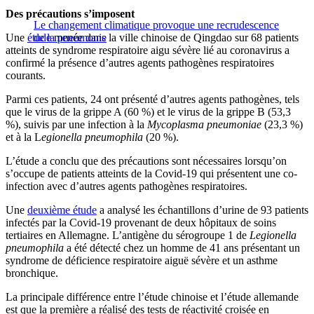
Des précautions s’imposent
Le changement climatique provoque une recrudescence
Une
étude
de la pneumonie
menée dans la ville chinoise de Qingdao sur 68 patients
atteints de syndrome respiratoire aigu sévère lié au coronavirus a
confirmé la présence d’autres agents pathogènes respiratoires
courants.
Parmi ces patients, 24 ont présenté d’autres agents pathogènes, tels
que le virus de la grippe A (60 %) et le virus de la grippe B (53,3
%), suivis par une infection à la
Mycoplasma pneumoniae
(23,3 %)
et à la L
egionella pneumophila
(20 %).
L’étude a conclu que des précautions sont nécessaires lorsqu’on
s’occupe de patients atteints de la Covid-19 qui présentent une co-
infection avec d’autres agents pathogènes respiratoires.
Une
deuxième étude
a analysé les échantillons d’urine de 93 patients
infectés par la Covid-19 provenant de deux hôpitaux de soins
tertiaires en Allemagne. L’antigène du sérogroupe 1 de
Legionella
pneumophila
a été détecté chez un homme de 41 ans présentant un
syndrome de déficience respiratoire aiguë sévère et un asthme
bronchique.
La principale différence entre l’étude chinoise et l’étude allemande
est que la première a réalisé des tests de réactivité croisée en