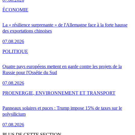
ÉCONOMIE
La « résilience surprenante » de l'Allemagne face à la forte hausse
des exportations chinoises
07.08.2026
POLITIQUE
Quatre pays européens mettent en garde contre les projets de la
Russie pour l'Ossétie du Sud
07.08.2026
PRO
ENERGIE, ENVIRONNEMENT ET TRANSPORT
Panneaux solaires et puces : Trump impose 15% de taxes sur le
polysilicium
07.08.2026
PLUS DE CETTE SECTION