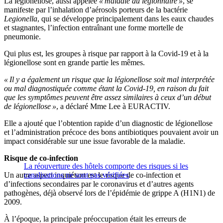
La légionellose, aussi appelée
« maladie du légionnaire »
, se
manifeste par l’inhalation d’aérosols porteurs de la bactérie
Legionella
, qui se développe principalement dans les eaux chaudes
et stagnantes, l’infection entraînant une forme mortelle de
pneumonie.
Qui plus est, les groupes à risque par rapport à la Covid-19 et à la
légionellose sont en grande partie les mêmes.
« Il y a également un risque que la légionellose soit mal interprétée
ou mal diagnostiquée comme étant la Covid-19, en raison du fait
que les symptômes peuvent être assez similaires à ceux d’un début
de légionellose »
, a déclaré Mme Lee à EURACTIV.
Elle a ajouté que l’obtention rapide d’un diagnostic de légionellose
et l’administration précoce des bons antibiotiques pouvaient avoir un
impact considérable sur une issue favorable de la maladie.
Risque de co-infection
La réouverture des hôtels comporte des risques si les
Un autre aspect inquiétant est le risque de co-infection et
canalisations ne sont pas vérifiées
d’infections secondaires par le coronavirus et d’autres agents
pathogènes, déjà observé lors de l’épidémie de grippe A (H1N1) de
2009.
À l’époque, la principale préoccupation était les erreurs de