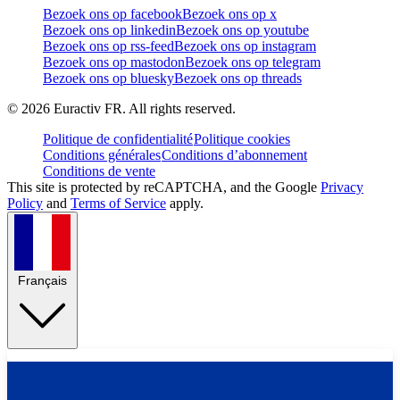
Bezoek ons op facebook
Bezoek ons op x
Bezoek ons op linkedin
Bezoek ons op youtube
Bezoek ons op rss-feed
Bezoek ons op instagram
Bezoek ons op mastodon
Bezoek ons op telegram
Bezoek ons op bluesky
Bezoek ons op threads
©
2026
Euractiv FR. All rights reserved.
Politique de confidentialité
Politique cookies
Conditions générales
Conditions d’abonnement
Conditions de vente
This site is protected by reCAPTCHA, and the Google
Privacy
Policy
and
Terms of Service
apply.
Français