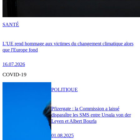
SANTÉ
L'UE rend hommage aux victimes du changement climatique alors
que l'Europe fond
16.07.2026
COVID-19
POLITIQUE
Pfizergate : la Commission a laissé
disparaître les SMS entre Ursula von der
Leyen et Albert Bourla
01.08.2025