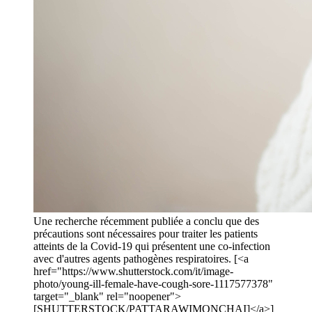
Une recherche récemment publiée a conclu que des
précautions sont nécessaires pour traiter les patients
atteints de la Covid-19 qui présentent une co-infection
avec d'autres agents pathogènes respiratoires. [<a
href="https://www.shutterstock.com/it/image-
photo/young-ill-female-have-cough-sore-1117577378"
target="_blank" rel="noopener">
[SHUTTERSTOCK/PATTARAWIMONCHAI]</a>]