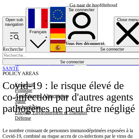
Ga naar de hoofdinhoud
Se connecter
Open sub
Close menu
English
navigation
Français
Deutsch
Vous êtes déconnecté.
Recherche
Se connecter
Español
Lumières éteintes
Se connecter
Rapporteur
Politique
Économie
Newsletters
Evénements
Em
SANTÉ
POLICY AREAS
Covid-19 : le risque élevé de
Economie
Politique
co-infection par d'autres agents
Agriculture et Alimentation
Santé
pathogènes ne peut être négligé
Technologies
Energie, Environnement et Transport
Défense
Le nombre croissant de personnes immunodéprimées exposées à la
Covid-19, combiné au risque accru de co-infections par le virus du