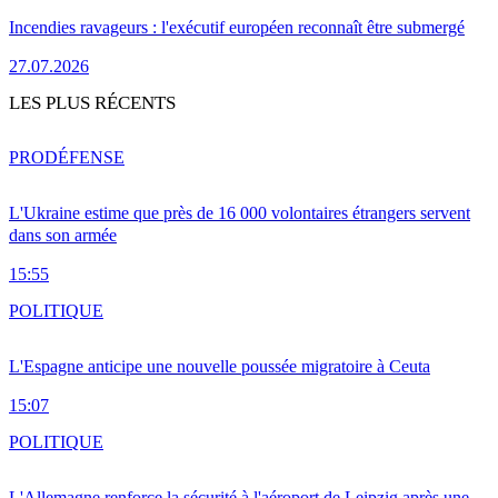
Incendies ravageurs : l'exécutif européen reconnaît être submergé
27.07.2026
LES PLUS RÉCENTS
PRO
DÉFENSE
L'Ukraine estime que près de 16 000 volontaires étrangers servent
dans son armée
15:55
POLITIQUE
L'Espagne anticipe une nouvelle poussée migratoire à Ceuta
15:07
POLITIQUE
L'Allemagne renforce la sécurité à l'aéroport de Leipzig après une