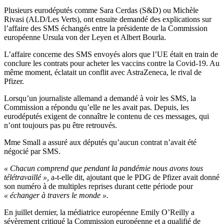
Plusieurs eurodéputés comme Sara Cerdas (S&D) ou Michèle
Rivasi (ALD/Les Verts), ont ensuite demandé des explications sur
l’affaire des SMS échangés entre la présidente de la Commission
européenne Ursula von der Leyen et Albert Bourla.
L’affaire concerne des SMS envoyés alors que l’UE était en train de
conclure les contrats pour acheter les vaccins contre la Covid-19. Au
même moment, éclatait un conflit avec AstraZeneca, le rival de
Pfizer.
Lorsqu’un journaliste allemand a demandé à voir les SMS, la
Commission a répondu qu’elle ne les avait pas. Depuis, les
eurodéputés exigent de connaître le contenu de ces messages, qui
n’ont toujours pas pu être retrouvés.
Mme Small a assuré aux députés qu’aucun contrat n’avait été
négocié par SMS.
« Chacun comprend que pendant la pandémie nous avons tous
télétravaillé »,
a-t-elle dit, ajoutant que le PDG de Pfizer avait donné
son numéro à de multiples reprises durant cette période pour
« échanger à travers le monde ».
En juillet dernier, la médiatrice européenne Emily O’Reilly a
sévèrement critiqué la Commission européenne et a qualifié de