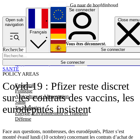
Ga naar de hoofdinhoud
Se connecter
Open sub
Close menu
English
navigation
Français
Deutsch
Vous êtes déconnecté.
Recherche
Se connecter
Español
Lumières éteintes
Se connecter
Rapporteur
Politique
Économie
Newsletters
Evénements
Em
SANTÉ
POLICY AREAS
Covid-19 : Pfizer reste discret
Economie
Politique
sur les contrats des vaccins, les
Agriculture et Alimentation
Santé
eurodéputés insistent
Technologies
Energie, Environnement et Transport
Défense
Face aux questions, nombreuses, des eurodéputés, Pfizer s’est
montré évasif lundi (10 octobre) concernant les contrats d’achat de