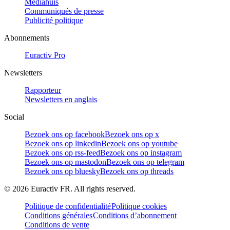
Mediahuis
Communiqués de presse
Publicité politique
Abonnements
Euractiv Pro
Newsletters
Rapporteur
Newsletters en anglais
Social
Bezoek ons op facebook
Bezoek ons op x
Bezoek ons op linkedin
Bezoek ons op youtube
Bezoek ons op rss-feed
Bezoek ons op instagram
Bezoek ons op mastodon
Bezoek ons op telegram
Bezoek ons op bluesky
Bezoek ons op threads
©
2026
Euractiv FR. All rights reserved.
Politique de confidentialité
Politique cookies
Conditions générales
Conditions d’abonnement
Conditions de vente