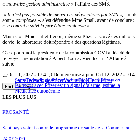
« mauvaise gestion administrative »
l’affaire des SMS.
« Il n’est pas possible de mener ces négociations par SMS »,
tant ils
sont
« complexes
», s’est défendue Mme Small, avant de conclure :
« le contrat a suivi la procédure habituelle ».
Mais selon Mme Trillet-Lenoir, même si Pfizer a sauvé des millions
de vie, le laboratoire doit répondre à des questions légitimes.
C’est pourquoi la présidente de la commission COVI a décidé de
renvoyer une invitation à Albert Bourla. Viendra-t-il ? Affaire à
suivre.
Oct 11, 2022 - 17:41
Dernière mise à jour: Oct 12, 2022 - 10:41
Le manque de volonté de la Commission de retrouver
Santé
Technologies
Pfizer
Vaccin BioNTech-Pfizer
les textos avec Pfizer est un signal d’alarme, estime la
Print
Partager
Médiatrice européenne
LES PLUS LUS
PRO
SANTÉ
Sept pays votent contre le programme de santé de la Commission
24.07.2026