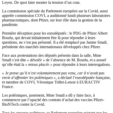
Leyen. De quoi faire monter la tension d’un cran.
La commission spéciale du Parlement européen sur la Covid, aussi
appelée commission COVI, a auditionné lundi plusieurs laboratoires
pharmaceutiques, dont Pfizer, sur leur rôle dans la gestion de la
pandémie.
Première déception pour les eurodéputés : le PDG de Pfizer Albert
Bourla, qui devait initialement être là pour répondre à leurs
questions, ne s’est pas présenté. Il a été remplacé par Janine Small,
présidente des marchés internationaux développés chez Pfizer.
Face aux protestations des députés présents dans la salle, Mme
Small s’est dite
« désolée »
de l’absence de M. Bourla, et a assuré
qu’elle était la
« mieux placée »
pour répondre à leurs interrogations.
« Je pense qu’il n’est volontairement pas venu, car il n’avait pas
envie d’affronter les polémiques »,
a déclaré l’eurodéputée française,
et membre de COVI, Véronique Trillet-Lenoir à EURACTIV
France.
Les polémiques, justement, Mme Small a dû y faire face, à
commencer par l’opacité des contrats d’achat des vaccins Pfizer-
BioNTech contre la Covid.
Tous les groupes politiques au Parlement européen exigent que les