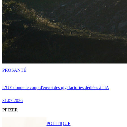
PRO
SANTÉ
L'UE donne le coup d'envoi des gigafactories dédiées à l'IA
31.07.2026
PFIZER
POLITIQUE