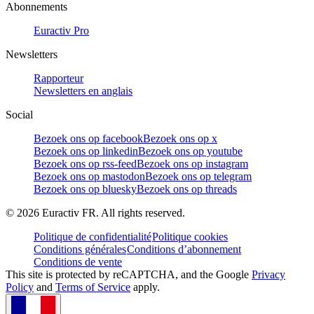
Abonnements
Euractiv Pro
Newsletters
Rapporteur
Newsletters en anglais
Social
Bezoek ons op facebook
Bezoek ons op x
Bezoek ons op linkedin
Bezoek ons op youtube
Bezoek ons op rss-feed
Bezoek ons op instagram
Bezoek ons op mastodon
Bezoek ons op telegram
Bezoek ons op bluesky
Bezoek ons op threads
©
2026
Euractiv FR. All rights reserved.
Politique de confidentialité
Politique cookies
Conditions générales
Conditions d’abonnement
Conditions de vente
This site is protected by reCAPTCHA, and the Google
Privacy
Policy
and
Terms of Service
apply.