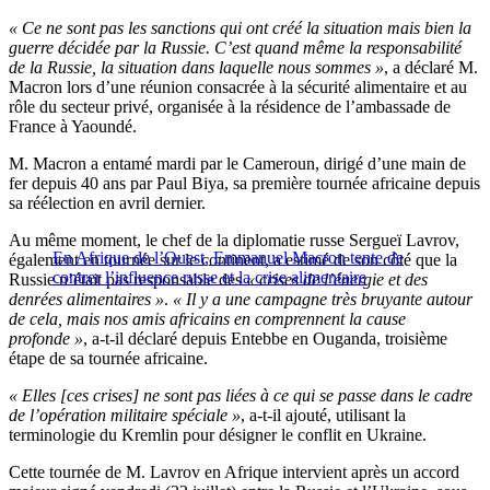
« Ce ne sont pas les sanctions qui ont créé la situation mais bien la
guerre décidée par la Russie. C’est quand même la responsabilité
de la Russie, la situation dans laquelle nous sommes »
, a déclaré M.
Macron lors d’une réunion consacrée à la sécurité alimentaire et au
rôle du secteur privé, organisée à la résidence de l’ambassade de
France à Yaoundé.
M. Macron a entamé mardi par le Cameroun, dirigé d’une main de
fer depuis 40 ans par Paul Biya, sa première tournée africaine depuis
sa réélection en avril dernier.
Au même moment, le chef de la diplomatie russe Sergueï Lavrov,
En Afrique de l’Ouest, Emmanuel Macron tente de
également en tournée sur le continent, a estimé de son côté que la
contrer l’influence russe et la crise alimentaire
Russie n’était pas responsable des
« crises de l’énergie et des
denrées alimentaires »
.
« Il y a une campagne très bruyante autour
de cela, mais nos amis africains en comprennent la cause
profonde »
, a-t-il déclaré depuis Entebbe en Ouganda, troisième
étape de sa tournée africaine.
« Elles [ces crises] ne sont pas liées à ce qui se passe dans le cadre
de l’opération militaire spéciale »
, a-t-il ajouté, utilisant la
terminologie du Kremlin pour désigner le conflit en Ukraine.
Cette tournée de M. Lavrov en Afrique intervient après un accord