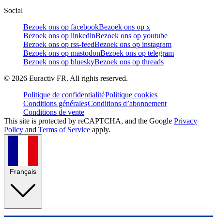
Social
Bezoek ons op facebook
Bezoek ons op x
Bezoek ons op linkedin
Bezoek ons op youtube
Bezoek ons op rss-feed
Bezoek ons op instagram
Bezoek ons op mastodon
Bezoek ons op telegram
Bezoek ons op bluesky
Bezoek ons op threads
©
2026
Euractiv FR. All rights reserved.
Politique de confidentialité
Politique cookies
Conditions générales
Conditions d’abonnement
Conditions de vente
This site is protected by reCAPTCHA, and the Google
Privacy
Policy
and
Terms of Service
apply.
Français