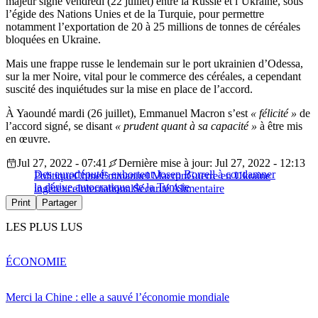
majeur signé vendredi (22 juillet) entre la Russie et l’Ukraine, sous
l’égide des Nations Unies et de la Turquie, pour permettre
notamment l’exportation de 20 à 25 millions de tonnes de céréales
bloquées en Ukraine.
Mais une frappe russe le lendemain sur le port ukrainien d’Odessa,
sur la mer Noire, vital pour le commerce des céréales, a cependant
suscité des inquiétudes sur la mise en place de l’accord.
À Yaoundé mardi (26 juillet), Emmanuel Macron s’est
« félicité »
de
l’accord signé, se disant
« prudent quant à sa capacité »
à être mis
en œuvre.
Jul 27, 2022 - 07:41
Dernière mise à jour: Jul 27, 2022 - 12:13
Des eurodéputés exhortent Josep Borrell à condamner
Politique
Chine
Emmanuel Macron
Guerre en Ukraine
la dérive autocratique de la Tunisie
ingérence
International
Sécurité Alimentaire
Print
Partager
LES PLUS LUS
ÉCONOMIE
Merci la Chine : elle a sauvé l’économie mondiale