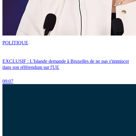
POLITIQUE
EXCLUSIF : L'Islande demande à Bruxelles de ne pas s'immiscer
dans son référendum sur l'UE
09:07