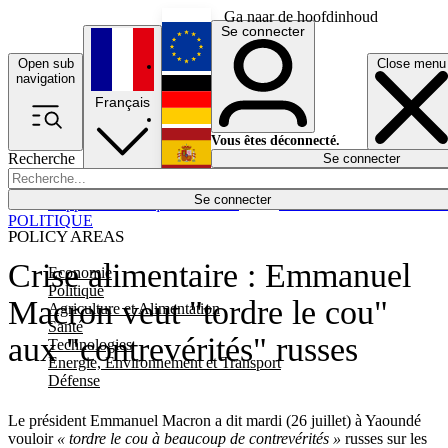
Ga naar de hoofdinhoud
Se connecter
Open sub
Close menu
English
navigation
Français
Deutsch
Vous êtes déconnecté.
Recherche
Se connecter
Español
Lumières éteintes
Se connecter
Rapporteur
Politique
Économie
Newsletters
Evénements
Em
POLITIQUE
POLICY AREAS
Crise alimentaire : Emmanuel
Economie
Politique
Macron veut "tordre le cou"
Agriculture et Alimentation
Santé
aux "contrevérités" russes
Technologies
Energie, Environnement et Transport
Défense
Le président Emmanuel Macron a dit mardi (26 juillet) à Yaoundé
vouloir
« tordre le cou à beaucoup de contrevérités »
russes sur les