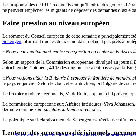
Les responsables de l’UE reconnaissent qu’il existe des goulots d’étra
ne peuvent empêcher les migrants de déposer des demandes d’asile dan
Faire pression au niveau européen
Le sommet du Conseil européen de cette semaine a principalement été
Schengen
, affirmant que les deux candidats n’étaient pas prêts à prot
« Nous avons maintenant remis cette question au centre de la discuss
Selon un rapport de la Commission européenne, divulgué au journal
D
autrichien de l’Intérieur, 40 % des migrants seraient passés par la Bulg
« Nous voulons aider la Bulgarie à protéger la frontière de manière pl
le pays en janvier. Selon le chancelier autrichien, la Bulgarie devrait 
Le Premier ministre néerlandais, Mark Rutte, a quant à lui prévenu q
La commissaire européenne aux Affaires intérieures, Ylva Johansson, a
dernière comme
« un pas dans la bonne direction »
.
La polémique sur l’élargissement de Schengen est révélatrice d’un ense
Lenteur des processus décisionnels, accumu
Schengen : l’Autriche devrait lever son veto à l’adhésion de la