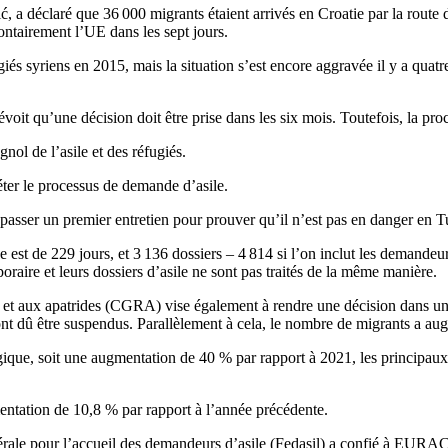
ić, a déclaré que 36 000 migrants étaient arrivés en Croatie par la rout
ontairement l’UE dans les sept jours.
ugiés syriens en 2015, mais la situation s’est encore aggravée il y a qu
évoit qu’une décision doit être prise dans les six mois. Toutefois, la 
nol de l’asile et des réfugiés.
éter le processus de demande d’asile.
 passer un premier entretien pour prouver qu’il n’est pas en danger en Tu
e est de 229 jours, et 3 136 dossiers – 4 814 si l’on inclut les demandeu
oraire et leurs dossiers d’asile ne sont pas traités de la même manière.
s et aux apatrides (CGRA) vise également à rendre une décision dans un
ont dû être suspendus. Parallèlement à cela, le nombre de migrants a au
ique, soit une augmentation de 40 % par rapport à 2021, les principaux 
ntation de 10,8 % par rapport à l’année précédente.
ale pour l’accueil des demandeurs d’asile (Fedasil) a confié à EURAC