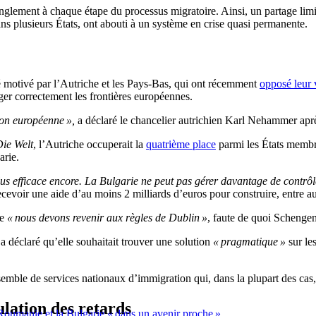
nglement à chaque étape du processus migratoire. Ainsi, un partage limit
s plusieurs États, ont abouti à un système en crise quasi permanente.
 motivé par l’Autriche et les Pays-Bas, qui ont récemment
opposé leur 
éger correctement les frontières européennes.
ion européenne »,
a déclaré le chancelier autrichien Karl Nehammer aprè
ie Welt
, l’Autriche occuperait la
quatrième place
parmi les États membre
arie.
us efficace encore. La Bulgarie ne peut pas gérer davantage de contrôle
recevoir une aide d’au moins 2 milliards d’euros pour construire, entre au
ue
« nous devons revenir aux règles de Dublin »
, faute de quoi Schenge
 déclaré qu’elle souhaitait trouver une solution
« pragmatique »
sur le
mble de services nationaux d’immigration qui, dans la plupart des cas, 
lation des retards
 Roumanie et la Bulgarie « dans un avenir proche »