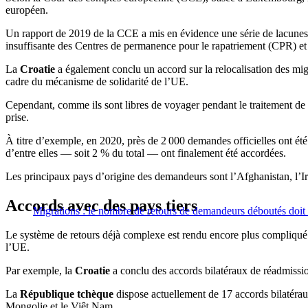
européen.
Un rapport de 2019 de la CCE a mis en évidence une série de lacunes en 
insuffisante des Centres de permanence pour le rapatriement (CPR) et 
La
Croatie
a également conclu un accord sur la relocalisation des migr
cadre du mécanisme de solidarité de l’UE.
Cependant, comme ils sont libres de voyager pendant le traitement de
prise.
À titre d’exemple, en 2020, près de 2 000 demandes officielles ont été 
d’entre elles — soit 2 % du total — ont finalement été accordées.
Les principaux pays d’origine des demandeurs sont l’Afghanistan, l’Irak
Accords avec des pays tiers
Migrations : le nombre de retours de demandeurs déboutés doi
Le système de retours déjà complexe est rendu encore plus compliqué 
l’UE.
Par exemple, la
Croatie
a conclu des accords bilatéraux de réadmission
La
République tchèque
dispose actuellement de 17 accords bilatérau
Mongolie et le Viêt Nam.