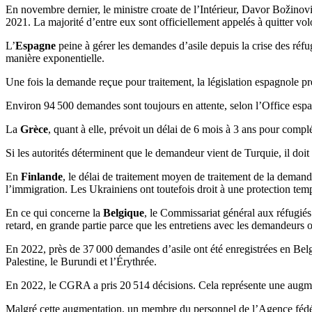
En novembre dernier, le ministre croate de l’Intérieur, Davor Božinov
2021. La majorité d’entre eux sont officiellement appelés à quitter vol
L’
Espagne
peine à gérer les demandes d’asile depuis la crise des réf
manière exponentielle.
Une fois la demande reçue pour traitement, la législation espagnole pr
Environ 94 500 demandes sont toujours en attente, selon l’Office espag
La
Grèce
, quant à elle, prévoit un délai de 6 mois à 3 ans pour compl
Si les autorités déterminent que le demandeur vient de Turquie, il doit
En
Finlande
, le délai de traitement moyen de traitement de la demand
l’immigration. Les Ukrainiens ont toutefois droit à une protection temp
En ce qui concerne la
Belgique
, le Commissariat général aux réfugié
retard, en grande partie parce que les entretiens avec les demandeurs 
En 2022, près de 37 000 demandes d’asile ont été enregistrées en Belg
Palestine, le Burundi et l’Érythrée.
En 2022, le CGRA a pris 20 514 décisions. Cela représente une augme
Malgré cette augmentation, un membre du personnel de l’Agence fédér