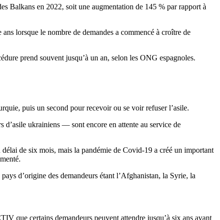
e des Balkans en 2022, soit une augmentation de 145 % par rapport à
atre ans lorsque le nombre de demandes a commencé à croître de
procédure prend souvent jusqu’à un an, selon les ONG espagnoles.
rquie, puis un second pour recevoir ou se voir refuser l’asile.
rs d’asile ukrainiens — sont encore en attente au service de
 délai de six mois, mais la pandémie de Covid-19 a créé un important
gmenté.
pays d’origine des demandeurs étant l’Afghanistan, la Syrie, la
TIV que certains demandeurs peuvent attendre jusqu’à six ans avant