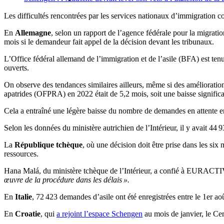
Les difficultés rencontrées par les services nationaux d’immigration 
En
Allemagne
, selon un rapport de l’agence fédérale pour la migrati
mois si le demandeur fait appel de la décision devant les tribunaux.
L’Office fédéral allemand de l’immigration et de l’asile (BFA) est tenu
ouverts.
On observe des tendances similaires ailleurs, même si des amélioration
apatrides (OFPRA) en 2022 était de 5,2 mois, soit une baisse significat
Cela a entraîné une légère baisse du nombre de demandes en attente 
Selon les données du ministère autrichien de l’Intérieur, il y avait 
La
République tchèque
, où une décision doit être prise dans les si
ressources.
Hana Malá, du ministère tchèque de l’Intérieur, a confié à EURACT
œuvre de la procédure dans les délais ».
En
Italie
, 72 423 demandes d’asile ont été enregistrées entre le 1er a
En
Croatie
, qui
a rejoint l’espace Schengen
au mois de janvier, le C