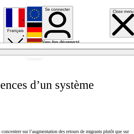
Se connecter
Close menu
English
Français
Deutsch
Vous êtes déconnecté.
Se connecter
Español
Lumières éteintes
quences d’un système
e concentrer sur l’augmentation des retours de migrants plutôt que sur