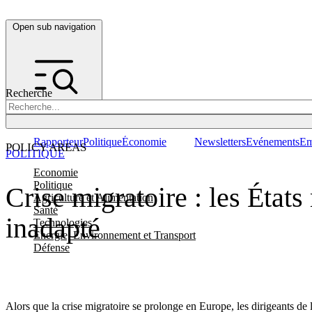
Open sub navigation
Recherche
Rapporteur
Politique
Économie
Newsletters
Evénements
Em
POLICY AREAS
POLITIQUE
Economie
Politique
Crise migratoire : les Éta
Agriculture et Alimentation
Santé
inadapté
Technologies
Energie, Environnement et Transport
Défense
Alors que la crise migratoire se prolonge en Europe, les dirigeants de 