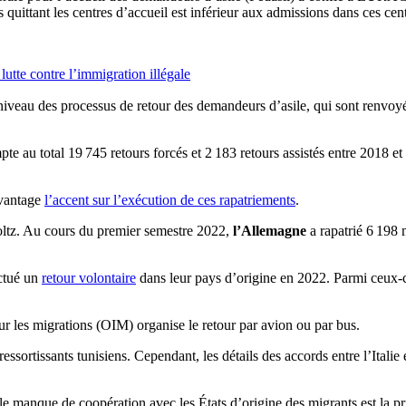
ittant les centres d’accueil est inférieur aux admissions dans ces cen
lutte contre l’immigration illégale
 niveau des processus de retour des demandeurs d’asile, qui sont renvoyés
 au total 19 745 retours forcés et 2 183 retours assistés entre 2018 et
avantage
l’accent sur l’exécution de ces rapatriements
.
oltz. Au cours du premier semestre 2022,
l’Allemagne
a rapatrié 6 198 
ctué un
retour volontaire
dans leur pays d’origine en 2022. Parmi ceux-c
our les migrations (OIM) organise le retour par avion ou par bus.
 ressortissants tunisiens. Cependant, les détails des accords entre l’Itali
anque de coopération avec les États d’origine des migrants est la prin