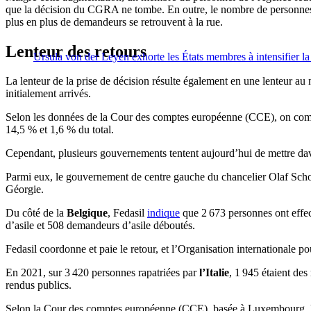
que la décision du CGRA ne tombe. En outre, le nombre de personnes qu
plus en plus de demandeurs se retrouvent à la rue.
Lenteur des retours
Ursula von der Leyen exhorte les États membres à intensifier la 
La lenteur de la prise de décision résulte également en une lenteur au
initialement arrivés.
Selon les données de la Cour des comptes européenne (CCE), on compte
14,5 % et 1,6 % du total.
Cependant, plusieurs gouvernements tentent aujourd’hui de mettre d
Parmi eux, le gouvernement de centre gauche du chancelier Olaf Sch
Géorgie.
Du côté de la
Belgique
, Fedasil
indique
que 2 673 personnes ont effe
d’asile et 508 demandeurs d’asile déboutés.
Fedasil coordonne et paie le retour, et l’Organisation internationale p
En 2021, sur 3 420 personnes rapatriées par
l’Italie
, 1 945 étaient des
rendus publics.
Selon la Cour des comptes européenne (CCE), basée à Luxembourg, le m