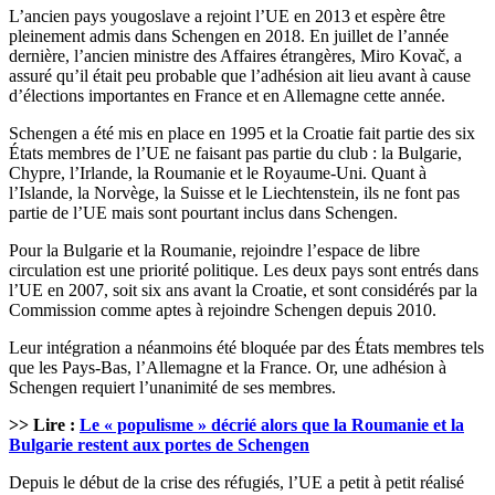
L’ancien pays yougoslave a rejoint l’UE en 2013 et espère être
pleinement admis dans Schengen en 2018. En juillet de l’année
dernière, l’ancien ministre des Affaires étrangères, Miro Kovač, a
assuré qu’il était peu probable que l’adhésion ait lieu avant à cause
d’élections importantes en France et en Allemagne cette année.
Schengen a été mis en place en 1995 et la Croatie fait partie des six
États membres de l’UE ne faisant pas partie du club : la Bulgarie,
Chypre, l’Irlande, la Roumanie et le Royaume-Uni. Quant à
l’Islande, la Norvège, la Suisse et le Liechtenstein, ils ne font pas
partie de l’UE mais sont pourtant inclus dans Schengen.
Pour la Bulgarie et la Roumanie, rejoindre l’espace de libre
circulation est une priorité politique. Les deux pays sont entrés dans
l’UE en 2007, soit six ans avant la Croatie, et sont considérés par la
Commission comme aptes à rejoindre Schengen depuis 2010.
Leur intégration a néanmoins été bloquée par des États membres tels
que les Pays-Bas, l’Allemagne et la France. Or, une adhésion à
Schengen requiert l’unanimité de ses membres.
>> Lire :
Le « populisme » décrié alors que la Roumanie et la
Bulgarie restent aux portes de Schengen
Depuis le début de la crise des réfugiés, l’UE a petit à petit réalisé