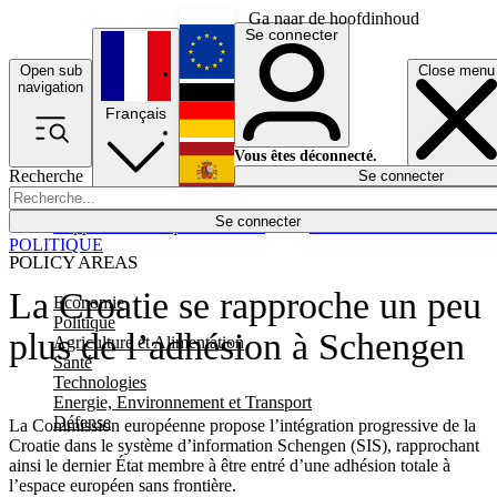
Ga naar de hoofdinhoud
Se connecter
Open sub
Close menu
English
navigation
Français
Deutsch
Vous êtes déconnecté.
Recherche
Se connecter
Español
Lumières éteintes
Se connecter
Rapporteur
Politique
Économie
Newsletters
Evénements
Em
POLITIQUE
POLICY AREAS
La Croatie se rapproche un peu
Economie
Politique
plus de l’adhésion à Schengen
Agriculture et Alimentation
Santé
Technologies
Energie, Environnement et Transport
Défense
La Commission européenne propose l’intégration progressive de la
Croatie dans le système d’information Schengen (SIS), rapprochant
ainsi le dernier État membre à être entré d’une adhésion totale à
l’espace européen sans frontière.