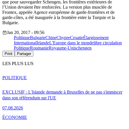
que pour sauvegarder Schengen, les frontières extérieures de
l’Union devaient être renforcées. La version plus musclée de
Frontex, appelée Agence européenne de garde-frontières et de
garde-côtes, a été inaugurée à la frontière entre la Turquie et la
Bulgarie.
Jan 20, 2017 - 09:56
Politique
Bulgarie
Chine
Chypre
Croatie
Élargissement
International
Irlande
L'Europe dans le monde
libre circulation
Politique
Roumanie
Royaume-Uni
schengen
Print
Partager
LES PLUS LUS
POLITIQUE
EXCLUSIF : L'Islande demande à Bruxelles de ne pas s'immiscer
dans son référendum sur l'UE
07.08.2026
ÉCONOMIE