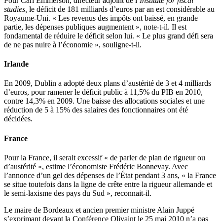
Pour Carl Emmerson, directeur adjoint de l’
Institute for fiscal
studies,
le déficit de 181 milliards d’euros par an est considérable au
Royaume-Uni. « Les revenus des impôts ont baissé, en grande
partie, les dépenses publiques augmentent », note-t-il. Il est
fondamental de réduire le déficit selon lui. « Le plus grand défi sera
de ne pas nuire à l’économie », souligne-t-il.
Irlande
En 2009, Dublin a adopté deux plans d’austérité de 3 et 4 milliards
d’euros, pour ramener le déficit public à 11,5% du PIB en 2010,
contre 14,3% en 2009. Une baisse des allocations sociales et une
réduction de 5 à 15% des salaires des fonctionnaires ont été
décidées.
France
Pour la France, il serait excessif « de parler de plan de rigueur ou
d’austérité », estime l’économiste Frédéric Bonnevay. Avec
l’annonce d’un gel des dépenses de l’État pendant 3 ans, « la France
se situe toutefois dans la ligne de crête entre la rigueur allemande et
le semi-laxisme des pays du Sud », reconnait-il.
Le maire de Bordeaux et ancien premier ministre Alain Juppé
s’exprimant devant la Conférence Olivaint le 25 mai 2010 n’a pas