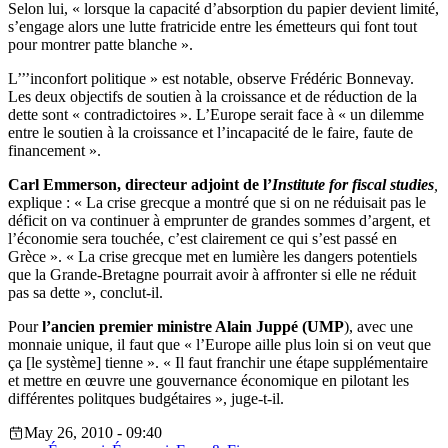
Selon lui, « lorsque la capacité d’absorption du papier devient limité,
s’engage alors une lutte fratricide entre les émetteurs qui font tout
pour montrer patte blanche ».
L’’’inconfort politique » est notable, observe Frédéric Bonnevay.
Les deux objectifs de soutien à la croissance et de réduction de la
dette sont « contradictoires ». L’Europe serait face à « un dilemme
entre le soutien à la croissance et l’incapacité de le faire, faute de
financement ».
Carl Emmerson, directeur adjoint de l’
Institute for fiscal studies
,
explique : « La crise grecque a montré que si on ne réduisait pas le
déficit on va continuer à emprunter de grandes sommes d’argent, et
l’économie sera touchée, c’est clairement ce qui s’est passé en
Grèce ». « La crise grecque met en lumière les dangers potentiels
que la Grande-Bretagne pourrait avoir à affronter si elle ne réduit
pas sa dette », conclut-il.
Pour
l’ancien premier ministre Alain Juppé (UMP
), avec une
monnaie unique, il faut que « l’Europe aille plus loin si on veut que
ça [le système] tienne ». « Il faut franchir une étape supplémentaire
et mettre en œuvre une gouvernance économique en pilotant les
différentes politques budgétaires », juge-t-il.
May 26, 2010 - 09:40