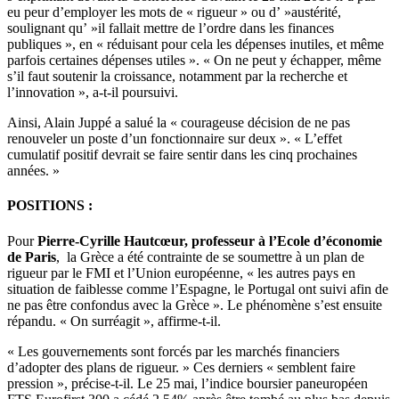
eu peur d’employer les mots de « rigueur » ou d’ »austérité,
soulignant qu’ »il fallait mettre de l’ordre dans les finances
publiques », en « réduisant pour cela les dépenses inutiles, et même
parfois certaines dépenses utiles ». « On ne peut y échapper, même
s’il faut soutenir la croissance, notamment par la recherche et
l’innovation », a-t-il poursuivi.
Ainsi, Alain Juppé a salué la « courageuse décision de ne pas
renouveler un poste d’un fonctionnaire sur deux ». « L’effet
cumulatif positif devrait se faire sentir dans les cinq prochaines
années. »
POSITIONS :
Pour
Pierre-Cyrille Hautcœur, professeur à l’Ecole d’économie
de Paris
, la Grèce a été contrainte de se soumettre à un plan de
rigueur par le FMI et l’Union européenne, « les autres pays en
situation de faiblesse comme l’Espagne, le Portugal ont suivi afin de
ne pas être confondus avec la Grèce ». Le phénomène s’est ensuite
répandu. « On surréagit », affirme-t-il.
« Les gouvernements sont forcés par les marchés financiers
d’adopter des plans de rigueur. » Ces derniers « semblent faire
pression », précise-t-il. Le 25 mai, l’indice boursier paneuropéen