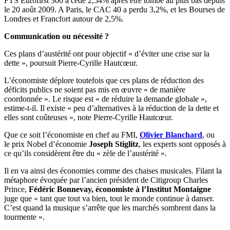
FTS Eurofirst 300 a cédé 2,54% après être tombé au plus bas depuis
le 20 août 2009. A Paris, le CAC 40 a perdu 3,2%, et les Bourses de
Londres et Francfort autour de 2,5%.
Communication ou nécessité ?
Ces plans d’austérité ont pour objectif « d’éviter une crise sur la
dette », poursuit Pierre-Cyrille Hautcœur.
L’économiste déplore toutefois que ces plans de réduction des
déficits publics ne soient pas mis en œuvre « de manière
coordonnée ». Le risque est « de réduire la demande globale »,
estime-t-il. Il existe « peu d’alternatives à la réduction de la dette et
elles sont coûteuses », note Pierre-Cyrille Hautcœur.
Que ce soit l’économiste en chef au FMI,
Olivier Blanchard
, ou
le prix Nobel d’économie
Joseph Stiglitz
, les experts sont opposés à
ce qu’ils considèrent être du « zèle de l’austérité ».
Il en va ainsi des économies comme des chaises musicales. Filant la
métaphore évoquée par l’ancien président de Citigroup Charles
Prince,
Fédéric Bonnevay, économiste à l’Institut Montaigne
juge que « tant que tout va bien, tout le monde continue à danser.
C’est quand la musique s’arrête que les marchés sombrent dans la
tourmente ».