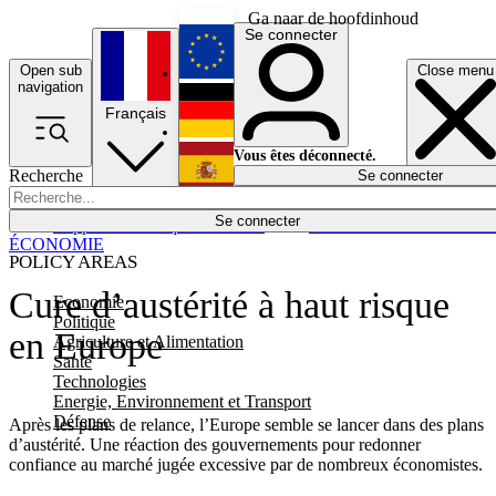
Ga naar de hoofdinhoud
Se connecter
Open sub
Close menu
English
navigation
Français
Deutsch
Vous êtes déconnecté.
Recherche
Se connecter
Español
Lumières éteintes
Se connecter
Rapporteur
Politique
Économie
Newsletters
Evénements
Em
ÉCONOMIE
POLICY AREAS
Cure d’austérité à haut risque
Economie
Politique
en Europe
Agriculture et Alimentation
Santé
Technologies
Energie, Environnement et Transport
Défense
Après les plans de relance, l’Europe semble se lancer dans des plans
d’austérité. Une réaction des gouvernements pour redonner
confiance au marché jugée excessive par de nombreux économistes.