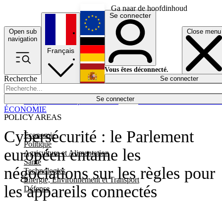
Ga naar de hoofdinhoud
Se connecter
Open sub
Close menu
English
navigation
Français
Deutsch
Vous êtes déconnecté.
Recherche
Se connecter
Español
Lumières éteintes
Se connecter
Rapporteur
Politique
Économie
Newsletters
Evénements
Em
ÉCONOMIE
POLICY AREAS
Cybersécurité : le Parlement
Economie
Politique
européen entame les
Agriculture et Alimentation
Santé
négociations sur les règles pour
Technologies
Energie, Environnement et Transport
les appareils connectés
Défense