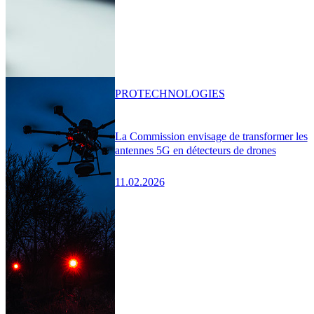
PRO
TECHNOLOGIES
La Commission envisage de transformer les
antennes 5G en détecteurs de drones
11.02.2026