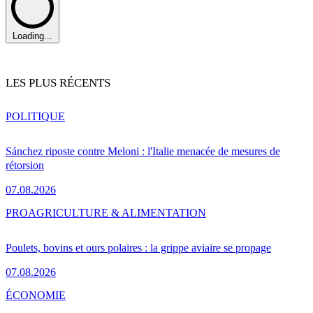
Loading...
LES PLUS RÉCENTS
POLITIQUE
Sánchez riposte contre Meloni : l'Italie menacée de mesures de
rétorsion
07.08.2026
PRO
AGRICULTURE & ALIMENTATION
Poulets, bovins et ours polaires : la grippe aviaire se propage
07.08.2026
ÉCONOMIE