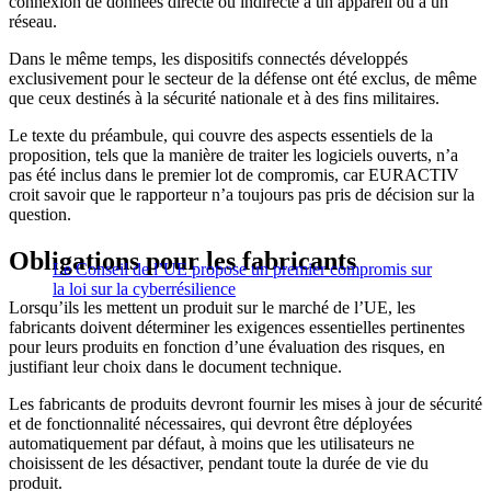
connexion de données directe ou indirecte à un appareil ou à un
réseau.
Dans le même temps, les dispositifs connectés développés
exclusivement pour le secteur de la défense ont été exclus, de même
que ceux destinés à la sécurité nationale et à des fins militaires.
Le texte du préambule, qui couvre des aspects essentiels de la
proposition, tels que la manière de traiter les logiciels ouverts, n’a
pas été inclus dans le premier lot de compromis, car EURACTIV
croit savoir que le rapporteur n’a toujours pas pris de décision sur la
question.
Obligations pour les fabricants
Le Conseil de l’UE propose un premier compromis sur
la loi sur la cyberrésilience
Lorsqu’ils les mettent un produit sur le marché de l’UE, les
fabricants doivent déterminer les exigences essentielles pertinentes
pour leurs produits en fonction d’une évaluation des risques, en
justifiant leur choix dans le document technique.
Les fabricants de produits devront fournir les mises à jour de sécurité
et de fonctionnalité nécessaires, qui devront être déployées
automatiquement par défaut, à moins que les utilisateurs ne
choisissent de les désactiver, pendant toute la durée de vie du
produit.