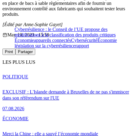
en place de bacs à sable règlementaires afin de fournir un
environnement contrôlé aux fabricants qui souhaitent tester leurs
produits.
[Édité par Anne-Sophie Gayet]
Cyberrésilience : le Conseil de l’UE propose des
May 19, 2023 - 15:59
modifications à la classification des produits critiques
Économie
appareils connectés
Cybersécurité
Économie
législation sur la cyberrésilience
rapport
Print
Partager
LES PLUS LUS
POLITIQUE
EXCLUSIF : L'Islande demande à Bruxelles de ne pas s'immiscer
dans son référendum sur l'UE
07.08.2026
ÉCONOMIE
Merci la Chine : elle a sauvé l’économie mondiale