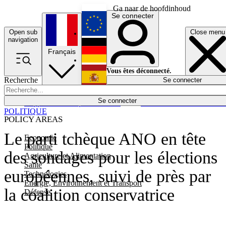
Ga naar de hoofdinhoud
Se connecter
Open sub
Close menu
English
navigation
Français
Deutsch
Vous êtes déconnecté.
Recherche
Se connecter
Español
Lumières éteintes
Se connecter
Rapporteur
Politique
Économie
Newsletters
Evénements
Em
POLITIQUE
POLICY AREAS
Le parti tchèque ANO en tête
Economie
Politique
des sondages pour les élections
Agriculture et Alimentation
Santé
européennes, suivi de près par
Technologies
Energie, Environnement et Transport
la coalition conservatrice
Défense