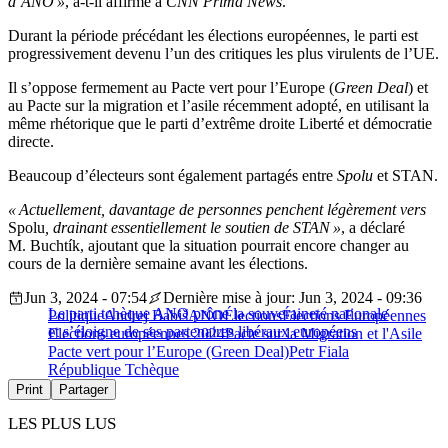
d’ANO »
, a-t-il affirmé à
CNN Prima News
.
Durant la période précédant les élections européennes, le parti est
progressivement devenu l’un des critiques les plus virulents de l’UE.
Il s’oppose fermement au Pacte vert pour l’Europe (
Green Deal
) et
au Pacte sur la migration et l’asile récemment adopté, en utilisant la
même rhétorique que le parti d’extrême droite Liberté et démocratie
directe.
Beaucoup d’électeurs sont également partagés entre
Spolu
et STAN.
« Actuellement, davantage de personnes penchent légèrement vers
Spolu
, drainant essentiellement le soutien de STAN »
, a déclaré
M. Buchtík, ajoutant que la situation pourrait encore changer au
cours de la dernière semaine avant les élections.
Jun 3, 2024 - 07:54
Dernière mise à jour: Jun 3, 2024 - 09:36
Le parti tchèque ANO prône la souveraineté nationale
Politique
Andrej Babiš
ANO
Élections
Élections Européennes
et s’éloigne de ses partenaires libéraux européens
Elections européennes 2024
Pacte sur la Migration et l'Asile
Pacte vert pour l’Europe (Green Deal)
Petr Fiala
République Tchèque
Print
Partager
LES PLUS LUS