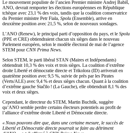
Le mouvement populiste de l’ancien Premier ministre Andrej Babiš,
ANO, devrait remporter les élections européennes en République
tchèque avec 23,1 % des voix, tandis que la coalition conservatrice
du Premier ministre Petr Fiala,
Spolu
(Ensemble), arrive en
deuxième position avec 21,5 %, selon de nouveaux sondages.
L’ANO (Renew), le principal parti d’opposition du pays, et le
Spolu
(PPE et CRE) obtiendraient chacun six sièges dans le nouveau
Parlement européen, selon le modèle électoral de mai de l’agence
STEM pour
CNN Prima News.
Selon STEM, le parti libéral STAN (Maires et Indépendants)
obtiendrait 10,3 % des voix et trois sièges. La coalition d’extrême
droite Liberté et démocratie directe et Trikolora (ID) arriverait en
quatrième position avec 9,5 %, suivie de près par les Pirates
(Verts/ALE) avec 9,4 % et deux sièges chacun. Quant à la coalition
d’extrême gauche Stačilo ! (La Gauche), elle obtiendrait 8,1 % des
voix et deux sièges.
Cependant, le directeur du STEM, Martin Buchtík, suggère
qu’ANO semble perdre certains électeurs potentiels au profit de
l’alliance d’extrême droite Liberté et Démocratie directe.
« Nous pouvons dire que, dans une certaine mesure, le succès de
Liberté et Démocratie directe pourrait se faire au détriment