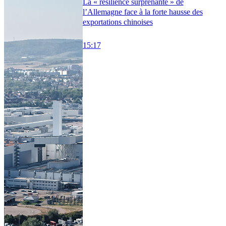
La « résilience surprenante » de
l’Allemagne face à la forte hausse des
exportations chinoises
15:17