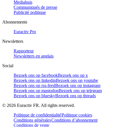
Mediahuis
Communiqués de presse
Publicité politique
Abonnements
Euractiv Pro
Newsletters
Rapporteur
Newsletters en anglais
Social
Bezoek ons op facebook
Bezoek ons op x
Bezoek ons op linkedin
Bezoek ons op youtube
Bezoek ons op rss-feed
Bezoek ons op instagram
Bezoek ons op mastodon
Bezoek ons op telegram
Bezoek ons op bluesky
Bezoek ons op threads
©
2026
Euractiv FR. All rights reserved.
Politique de confidentialité
Politique cookies
Conditions générales
Conditions d’abonnement
Conditions de vente