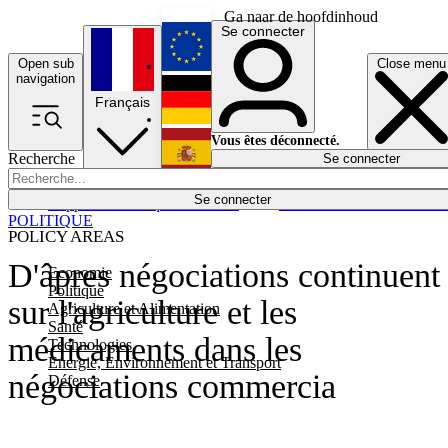
Ga naar de hoofdinhoud
Se connecter
Open sub
Close menu
English
navigation
Français
Deutsch
Vous êtes déconnecté.
Recherche
Se connecter
Español
Lumières éteintes
Se connecter
Rapporteur
Politique
Économie
Newsletters
Evénements
Em
POLITIQUE
POLICY AREAS
D'âpres négociations continuent
Economie
Politique
sur l'agriculture et les
Agriculture et Alimentation
Santé
médicaments dans les
Technologies
Energie, Environnement et Transport
négociations commercia
Défense