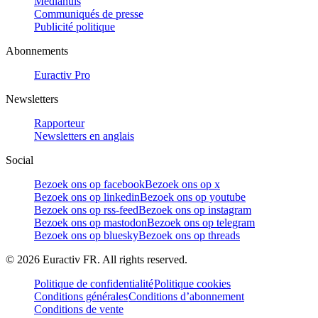
Mediahuis
Communiqués de presse
Publicité politique
Abonnements
Euractiv Pro
Newsletters
Rapporteur
Newsletters en anglais
Social
Bezoek ons op facebook
Bezoek ons op x
Bezoek ons op linkedin
Bezoek ons op youtube
Bezoek ons op rss-feed
Bezoek ons op instagram
Bezoek ons op mastodon
Bezoek ons op telegram
Bezoek ons op bluesky
Bezoek ons op threads
©
2026
Euractiv FR. All rights reserved.
Politique de confidentialité
Politique cookies
Conditions générales
Conditions d’abonnement
Conditions de vente