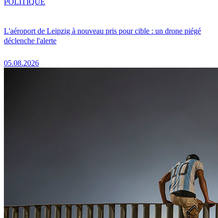
POLITIQUE
L'aéroport de Leipzig à nouveau pris pour cible : un drone piégé
déclenche l'alerte
05.08.2026