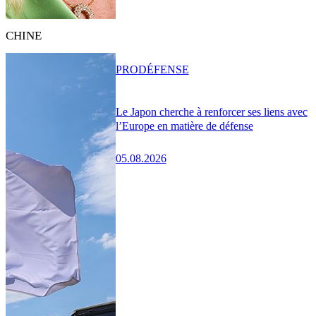
CHINE
PRO
DÉFENSE
Le Japon cherche à renforcer ses liens avec
l’Europe en matière de défense
05.08.2026