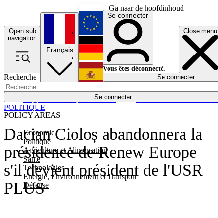
Ga naar de hoofdinhoud
Se connecter
Open sub
Close menu
English
navigation
Français
Deutsch
Vous êtes déconnecté.
Recherche
Se connecter
Español
Lumières éteintes
Se connecter
Rapporteur
Politique
Économie
Newsletters
Evénements
Em
POLITIQUE
POLICY AREAS
Dacian Cioloș abandonnera la
Economie
Politique
présidence de Renew Europe
Agriculture et Alimentation
Santé
s'il devient président de l'USR
Technologies
Energie, Environnement et Transport
PLUS
Défense