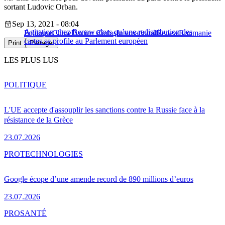
sortant Ludovic Orban.
Sep 13, 2021 - 08:04
Agitation chez Renew alors qu’une redistribution des
Politique
Chine
Dacian Cioloş
International
Renew
Roumanie
cartes se profile au Parlement européen
Print
Partager
LES PLUS LUS
POLITIQUE
L'UE accepte d'assouplir les sanctions contre la Russie face à la
résistance de la Grèce
23.07.2026
PRO
TECHNOLOGIES
Google écope d’une amende record de 890 millions d’euros
23.07.2026
PRO
SANTÉ