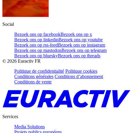
Social
Bezoek ons op facebook
Bezoek ons op x
Bezoek ons op linkedin
Bezoek ons op youtube
Bezoek ons op rss-feed
Bezoek ons op instagram
Bezoek ons op mastodon
Bezoek ons op telegram
Bezoek ons op bluesky
Bezoek ons op threads
©
2026
Euractiv FR
Politique de confidentialité
Politique cookies
Conditions générales
Conditions d’abonnement
Conditions de vente
Services
Media Solutions
Projets publics européens