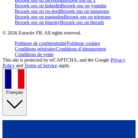
Bezoek ons op facebook
Bezoek ons op x
Bezoek ons op linkedin
Bezoek ons op youtube
Bezoek ons op rss-feed
Bezoek ons op instagram
Bezoek ons op mastodon
Bezoek ons op telegram
Bezoek ons op bluesky
Bezoek ons op threads
©
2026
Euractiv FR. All rights reserved.
Politique de confidentialité
Politique cookies
Conditions générales
Conditions d’abonnement
Conditions de vente
This site is protected by reCAPTCHA, and the Google
Privacy
Policy
and
Terms of Service
apply.
Français