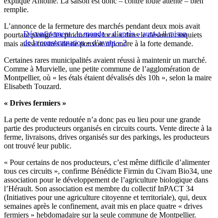
explique Antoine. La saison est donc – contre toute attente – bien
remplie.
L’annonce de la fermeture des marchés pendant deux mois avait
Déconfinement : le monde « d’après » aura-t-il raison
pourtant plongé les producteurs locaux dans le désarroi : inquiets
de la consommation « d’avant » ?
mais aussi frustrés de ne pouvoir répondre à la forte demande.
Certaines rares municipalités avaient réussi à maintenir un marché.
Comme à Murvielle, une petite commune de l’agglomération de
Montpellier, où « les étals étaient dévalisés dès 10h », selon la maire
Elisabeth Touzard.
« Drives fermiers »
La perte de vente redoutée n’a donc pas eu lieu pour une grande
partie des producteurs organisés en circuits courts. Vente directe à la
ferme, livraisons, drives organisés sur des parkings, les producteurs
ont trouvé leur public.
« Pour certains de nos producteurs, c’est même difficile d’alimenter
tous ces circuits », confirme Bénédicte Firmin du Civam Bio34, une
association pour le développement de l’agriculture biologique dans
l’Hérault. Son association est membre du collectif InPACT 34
(Initiatives pour une agriculture citoyenne et territoriale), qui, deux
semaines après le confinement, avait mis en place quatre « drives
fermiers » hebdomadaire sur la seule commune de Montpellier.