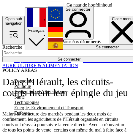
Ga naar de hoofdinhoud
Se connecter
Open sub
Close menu
English
navigation
Français
Deutsch
Vous êtes déconnecté.
Recherche
Se connecter
Español
Lumières éteintes
Se connecter
Rapporteur
Politique
Économie
Newsletters
Evénements
Em
AGRICULTURE & ALIMENTATION
POLICY AREAS
Dans l’Hérault, les circuits-
Economie
Politique
courts tirent leur épingle du jeu
Agriculture et Alimentation
Santé
Technologies
Energie, Environnement et Transport
Défense
Malgré la fermeture des marchés pendant les deux mois de
confinement, les agriculteurs de l’Hérault organisés en circuits-
courts ont réussi à poursuivre la vente directe. Avec la réouverture
de tous les points de vente, certains ont même du mal à faire face à