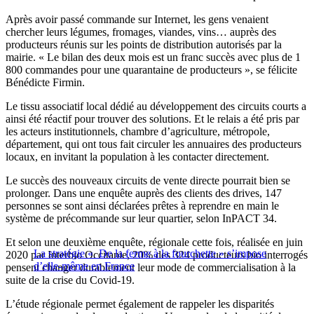
Après avoir passé commande sur Internet, les gens venaient
chercher leurs légumes, fromages, viandes, vins… auprès des
producteurs réunis sur les points de distribution autorisés par la
mairie. « Le bilan des deux mois est un franc succès avec plus de 1
800 commandes pour une quarantaine de producteurs », se félicite
Bénédicte Firmin.
Le tissu associatif local dédié au développement des circuits courts a
ainsi été réactif pour trouver des solutions. Et le relais a été pris par
les acteurs institutionnels, chambre d’agriculture, métropole,
département, qui ont tous fait circuler les annuaires des producteurs
locaux, en invitant la population à les contacter directement.
Le succès des nouveaux circuits de vente directe pourrait bien se
prolonger. Dans une enquête auprès des clients des drives, 147
personnes se sont ainsi déclarées prêtes à reprendre en main le
système de précommande sur leur quartier, selon InPACT 34.
Et selon une deuxième enquête, régionale cette fois, réalisée en juin
La stratégie « De la ferme à la fourchette » s’impose
2020 par Interbio Occitanie, 20% des 324 producteurs bio interrogés
d’elle-même en France
pensent changer durablement leur mode de commercialisation à la
suite de la crise du Covid-19.
L’étude régionale permet également de rappeler les disparités