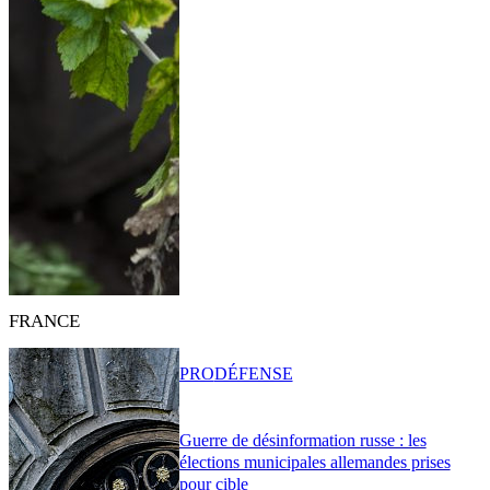
FRANCE
PRO
DÉFENSE
Guerre de désinformation russe : les
élections municipales allemandes prises
pour cible