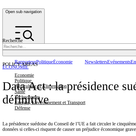
Open sub navigation
Recherche
Rapporteur
Politique
Économie
Newsletters
Evénements
Em
POLICY AREAS
ÉCONOMIE
Economie
Politique
Data Act : la présidence su
Agriculture et Alimentation
Santé
définitive
Technologies
Energie, Environnement et Transport
Défense
La présidence suédoise du Conseil de l’UE a fait circuler le cinquièm
données si celles-ci risquent de causer un préjudice économique grave