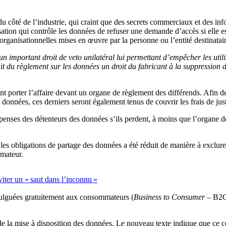
du côté de l’industrie, qui craint que des secrets commerciaux et des i
isation qui contrôle les données de refuser une demande d’accès si elle 
rganisationnelles mises en œuvre par la personne ou l’entité destinatai
n important droit de veto unilatéral lui permettant d’empêcher les util
fait du règlement sur les données un droit du fabricant à la suppression
nt porter l’affaire devant un organe de règlement des différends. Afin d
données, ces derniers seront également tenus de couvrir les frais de jus
penses des détenteurs des données s’ils perdent, à moins que l’organe d
es obligations de partage des données a été réduit de manière à exclure 
mmateur.
viter un « saut dans l’inconnu »
vulguées gratuitement aux consommateurs (
Business to Consumer
– B2C)
e la mise à disposition des données. Le nouveau texte indique que ce co