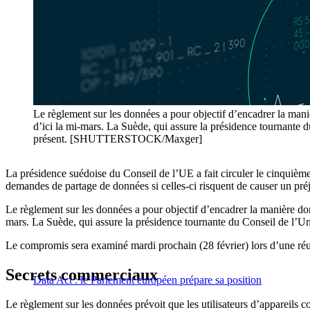
Le règlement sur les données a pour objectif d’encadrer la maniè
d’ici la mi-mars. La Suède, qui assure la présidence tournante du
présent. [SHUTTERSTOCK/Maxger]
La présidence suédoise du Conseil de l’UE a fait circuler le cinquièm
demandes de partage de données si celles-ci risquent de causer un pr
Le règlement sur les données a pour objectif d’encadrer la manière dont
mars. La Suède, qui assure la présidence tournante du Conseil de l’Unio
Le compromis sera examiné mardi prochain (28 février) lors d’une r
Secrets commerciaux
Data Act : le Parlement européen prépare sa position
Le règlement sur les données prévoit que les utilisateurs d’appareils co