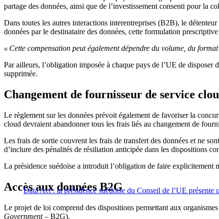
partage des données, ainsi que de l’investissement consenti pour la co
Dans toutes les autres interactions interentreprises (B2B), le détenteu
données par le destinataire des données, cette formulation prescriptive
« Cette compensation peut également dépendre du volume, du format 
Par ailleurs, l’obligation imposée à chaque pays de l’UE de disposer 
supprimée.
Changement de fournisseur de service clo
Le règlement sur les données prévoit également de favoriser la concurr
cloud devraient abandonner tous les frais liés au changement de fournis
Les frais de sortie couvrent les frais de transfert des données et ne 
d’inclure des pénalités de résiliation anticipée dans les dispositions 
La présidence suédoise a introduit l’obligation de faire explicitement me
Accès aux données B2G
Data Act : la présidence suédoise du Conseil de l’UE présent
Le projet de loi comprend des dispositions permettant aux organismes 
Government
– B2G).