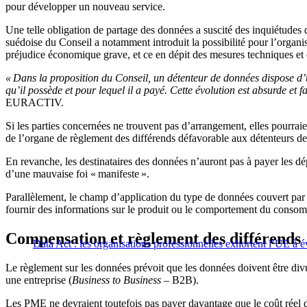
pour développer un nouveau service.
Une telle obligation de partage des données a suscité des inquiétudes 
suédoise du Conseil a notamment introduit la possibilité pour l’organ
préjudice économique grave, et ce en dépit des mesures techniques et o
« Dans la proposition du Conseil, un détenteur de données dispose d’u
qu’il possède et pour lequel il a payé. Cette évolution est absurde et 
EURACTIV.
Si les parties concernées ne trouvent pas d’arrangement, elles pourraie
de l’organe de règlement des différends défavorable aux détenteurs de 
En revanche, les destinataires des données n’auront pas à payer les dé
d’une mauvaise foi « manifeste ».
Parallèlement, le champ d’application du type de données couvert par l
fournir des informations sur le produit ou le comportement du conso
Compensation et règlement des différends
Data Act : les organisations professionnelles exhortent l’UE à é
Le règlement sur les données prévoit que les données doivent être di
une entreprise (
Business to Business
– B2B).
Les PME ne devraient toutefois pas payer davantage que le coût réel d