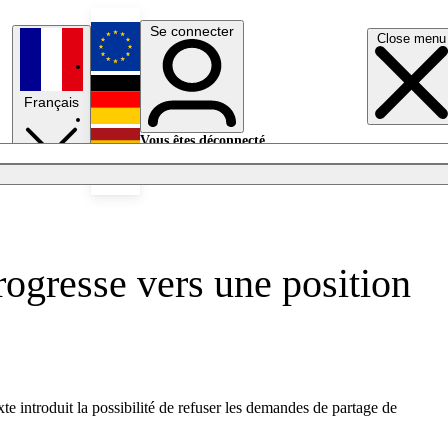
Se connecter
Close menu
English
Français
Deutsch
Vous êtes déconnecté.
Se connecter
Español
Lumières éteintes
rogresse vers une position
xte introduit la possibilité de refuser les demandes de partage de