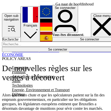
Ga naar de hoofdinhoud
Se connecter
Open sub
Close menu
English
navigation
Français
Deutsch
Vous êtes déconnecté.
Recherche
Se connecter
Español
Lumières éteintes
Se connecter
Rapporteur
Politique
Économie
Newsletters
Evénements
Em
ÉCONOMIE
POLICY AREAS
De nouvelles règles sur les
Economie
Politique
ventes à découvert
Agriculture et Alimentation
Santé
Technologies
Energie, Environnement et Transport
Défense
Alors que l'euro chute et que les spéculateurs parient sur la fin des
emprunts gouvernementaux, en particulier sur les obligations
grecques, les législateurs européens estiment que Bruxelles a
désormais davantage de munitions pour sévir contre les marchés.