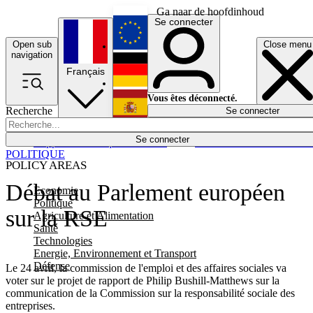
Ga naar de hoofdinhoud
Se connecter
Open sub
Close menu
English
navigation
Français
Deutsch
Vous êtes déconnecté.
Recherche
Se connecter
Español
Lumières éteintes
Se connecter
Rapporteur
Politique
Économie
Newsletters
Evénements
Em
POLITIQUE
POLICY AREAS
Débat au Parlement européen
Economie
Politique
sur la RSE
Agriculture et Alimentation
Santé
Technologies
Energie, Environnement et Transport
Défense
Le 24 avril, la commission de l'emploi et des affaires sociales va
voter sur le projet de rapport de Philip Bushill-Matthews sur la
communication de la Commission sur la responsabilité sociale des
entreprises.