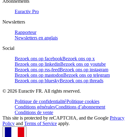
Abonnements
Euractiv Pro
Newsletters
Rapporteur
Newsletters en anglais
Social
Bezoek ons op facebook
Bezoek ons op x
Bezoek ons op linkedin
Bezoek ons op youtube
Bezoek ons op rss-feed
Bezoek ons op instagram
Bezoek ons op mastodon
Bezoek ons op telegram
Bezoek ons op bluesky
Bezoek ons op threads
©
2026
Euractiv FR. All rights reserved.
Politique de confidentialité
Politique cookies
Conditions générales
Conditions d’abonnement
Conditions de vente
This site is protected by reCAPTCHA, and the Google
Privacy
Policy
and
Terms of Service
apply.