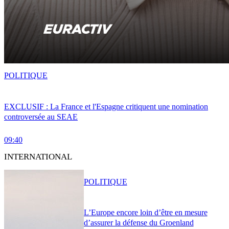
POLITIQUE
EXCLUSIF : La France et l'Espagne critiquent une nomination
controversée au SEAE
09:40
INTERNATIONAL
POLITIQUE
L’Europe encore loin d’être en mesure
d’assurer la défense du Groenland