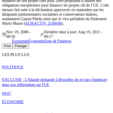
initiative de son propre chef pour 2009 proposant d’utiliser des
obligations européennes pour financer les projets clé de l’UE. Cette
mesure fait suite à la déclaration approuvée en septembre par les
dirigeants parlementaires socialistes et conservateurs italiens,
notamment Gianni Pitella ainsi que le vice-président du Parlement
Mario Mauro (
EURACTIV 25/09/08
).
Nov 19, 2008 -
Dernière mise à jour: Aug 19, 2011 -
08:50
09:17
Économie
Économie
Euro & Finances
Print
Partager
LES PLUS LUS
POLITIQUE
EXCLUSIF : L'Islande demande à Bruxelles de ne pas s'immiscer
dans son référendum sur l'UE
09:07
ÉCONOMIE