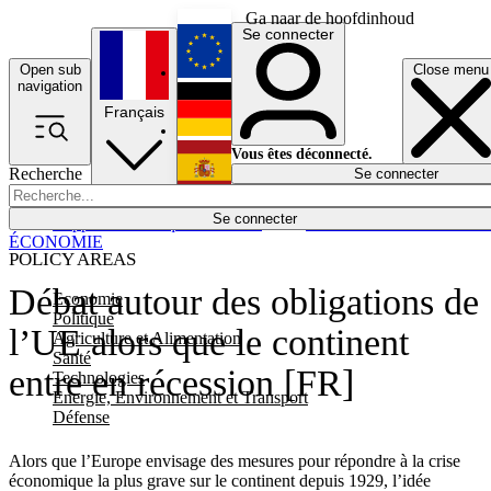
Ga naar de hoofdinhoud
Se connecter
Open sub
Close menu
English
navigation
Français
Deutsch
Vous êtes déconnecté.
Recherche
Se connecter
Español
Lumières éteintes
Se connecter
Rapporteur
Politique
Économie
Newsletters
Evénements
Em
ÉCONOMIE
POLICY AREAS
Débat autour des obligations de
Economie
Politique
l’UE alors que le continent
Agriculture et Alimentation
Santé
entre en récession [FR]
Technologies
Energie, Environnement et Transport
Défense
Alors que l’Europe envisage des mesures pour répondre à la crise
économique la plus grave sur le continent depuis 1929, l’idée