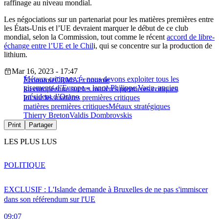
raffinage au niveau mondial.
Les négociations sur un partenariat pour les matières premières entre
les États-Unis et l’UE devraient marquer le début de ce club
mondial, selon la Commission, tout comme le récent
accord de libre-
échange entre l’UE et le Chil
i, qui se concentre sur la production de
lithium.
Mar 16, 2023 - 17:47
Métaux critiques : « nous devons exploiter tous les
Économie
CRMA
Économie
gisements d’Europe » lance Philippe Varin, ancien
loi européenne sur les matières premières critiques
président d’Orano
loi sur les matières premières critiques
matières premières critiques
Métaux stratégiques
Thierry Breton
Valdis Dombrovskis
Print
Partager
LES PLUS LUS
POLITIQUE
EXCLUSIF : L'Islande demande à Bruxelles de ne pas s'immiscer
dans son référendum sur l'UE
09:07