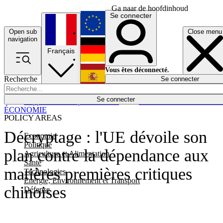
Ga naar de hoofdinhoud
Se connecter
Open sub
Close menu
English
navigation
Français
Deutsch
Vous êtes déconnecté.
Recherche
Se connecter
Español
Lumières éteintes
Se connecter
Rapporteur
Politique
Économie
Newsletters
Evénements
Em
ÉCONOMIE
POLICY AREAS
Décryptage : l'UE dévoile son
Economie
Politique
plan contre la dépendance aux
Agriculture et Alimentation
Santé
matières premières critiques
Technologies
Energie, Environnement et Transport
chinoises
Défense