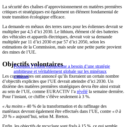
La sécurité des chaînes d’approvisionnement en matières premières
critiques et stratégiques est également un élément fondamental de
toute transition écologique efficace.
La demande en métaux des terres rares pour les éoliennes devrait se
multiplier par 4,5 d’ici 2030. Le lithium, élément clé des batteries
des véhicules et appareils électriques, devrait voir sa demande
multipliée par 11 d’ici 2030 et par 57 d’ici 2050, selon les
estimations de la Commission, mais seule une petite partie provient
des mines de l’UE.
Objectifs volontaires
Pourquoi l’Union européenne a besoin d’une stratégie
ambitieuse et véritablement globale sur les minéraux
Les commissaires ont annoncé qu’ils fixeraient un certain nombre
critiques
d’objectifs explicites que l’UE devrait atteindre d’ici 2030. Un
dixième des matières premières stratégiques devra être ainsi extrait
au sein de l’UE, comme EURACTIV l’a
révélé
la semaine dernière.
Pour l’instant, ce chiffre s’élève seulement à 3 %.
« Au moins »
40 % de la transformation et du raffinage des
matériaux devront également être effectués dans l’UE, contre
« 0 à
20 % »
aujourd’hui, selon M. Breton.
Enfin, les objectifs de recyclage sont fixés à 15 %, ce qui semble