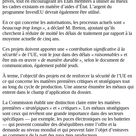
privés, tout en encourageant les États membres à utiliser au mieux
les cadres existants en matière d’aides d’État. L’argent du
programme InvestEU devrait également être utilisé.
En ce qui concerne les autorisations, les processus actuels sont
«
beaucoup trop longs »,
a déclaré M. Breton, ajoutant qu’ils
cherchent à réduire de moitié les délais de traitement par rapport à la
moyenne actuelle de cinq ans.
Ces projets doivent apporter une
« contribution significative à la
sécurité »
de l’UE, voir le jour dans des délais
« raisonnables »
et
être mis en œuvre
« de manière durable »,
selon le document de
communication, également publié jeudi.
À terme, l’objectif des projets est de renforcer la sécurité de l’UE en
ce qui concerne les matières premières critiques et stratégiques tout
au long du cycle de production. Une annexe énumère les métaux qui
entrent dans le champ d’application du dossier.
La Commission établit une distinction claire entre les matières
premières
« stratégiques »
et
« critiques ».
Les métaux stratégiques
sont ceux qui revêtent une grande importance dans des secteurs
spécifiques — par exemple, les puces électroniques ou les batteries
— qui peuvent connaître des déséquilibres entre l’offre et la
demande au niveau mondial et qui peuvent faire l’objet d’entraves
au commerce de la part des pays tiers producteurs.