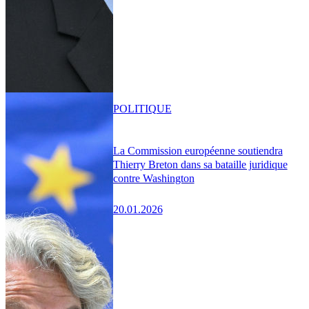
POLITIQUE
La Commission européenne soutiendra
Thierry Breton dans sa bataille juridique
contre Washington
20.01.2026