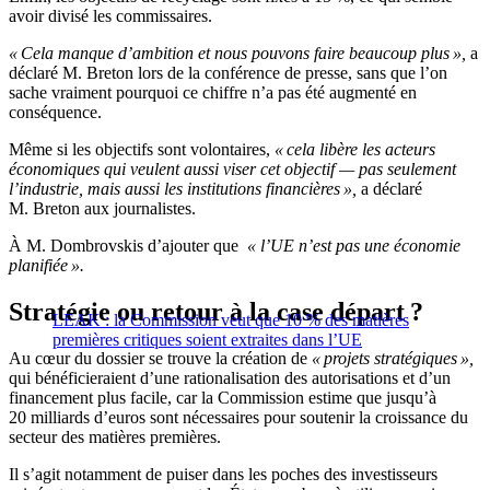
avoir divisé les commissaires.
« Cela manque d’ambition et nous pouvons faire beaucoup plus »,
a
déclaré M. Breton lors de la conférence de presse, sans que l’on
sache vraiment pourquoi ce chiffre n’a pas été augmenté en
conséquence.
Même si les objectifs sont volontaires,
« cela libère les acteurs
économiques qui veulent aussi viser cet objectif — pas seulement
l’industrie, mais aussi les institutions financières »,
a déclaré
M. Breton aux journalistes.
À M. Dombrovskis d’ajouter que
« l’UE n’est pas une économie
planifiée ».
Stratégie ou retour à la case départ ?
LEAK : la Commission veut que 10 % des matières
premières critiques soient extraites dans l’UE
Au cœur du dossier se trouve la création de
« projets stratégiques »,
qui bénéficieraient d’une rationalisation des autorisations et d’un
financement plus facile, car la Commission estime que jusqu’à
20 milliards d’euros sont nécessaires pour soutenir la croissance du
secteur des matières premières.
Il s’agit notamment de puiser dans les poches des investisseurs