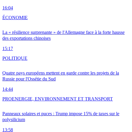
16:04
ÉCONOMIE
La « résilience surprenante » de l'Allemagne face à la forte hausse
des exportations chinoises
15:17
POLITIQUE
Quatre pays européens mettent en garde contre les projets de la
Russie pour l'Ossétie du Sud
14:44
PRO
ENERGIE, ENVIRONNEMENT ET TRANSPORT
Panneaux solaires et puces : Trump impose 15% de taxes sur le
polysilicium
13:58